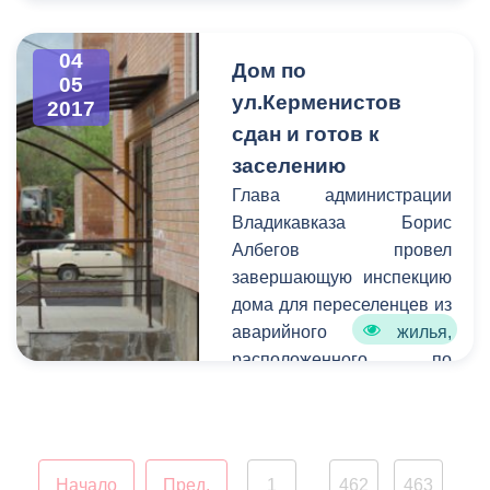
экстренное совещание с
Министром ЖКХ и
04
энергетики республики
Дом по
05
Альбертом Сокуровым,
ул.Керменистов
2017
руководителем
сдан и готов к
Управления
заселению
Росприроднадзора по
Глава администрации
РСО-Алания Виталием
Владикавказа Борис
Кокоевым, сотрудниками
Албегов провел
комитета ЖКХ города.
завершающую инспекцию
дома для переселенцев из
аварийного жилья,
расположенного по
ул.Керменистов. В самое
ближайшее время сюда
смогут заселиться 39
семей.
Начало
Пред.
1
462
463