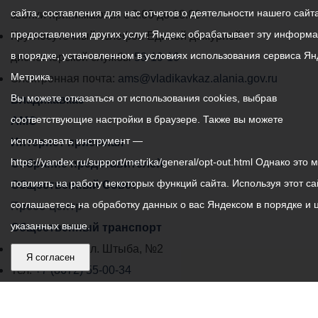
сайта, составления для нас отчетов о деятельности нашего сайта
администрации
звонки принимаются с 9:00 до 18:00
предоставления других услуг. Яндекс обрабатывает эту информ
местного
Круглосуточный телефон Единой дежурной
в порядке, установленном в условиях использования сервиса Ян
самоуправления
диспетчерской службы
53-19-19
Метрика.
города
Электронная почта:
ams@vladikavkaz.alania.gov.ru
Вы можете отказаться от использования cookies, выбрав
Владикавказ:
Владикавказ
соответствующие настройки в браузере. Также вы можете
АМС
использовать инструмент —
Интернет приемная
https://yandex.ru/support/metrika/general/opt-out.html Однако это 
Собрание представителей
повлиять на работу некоторых функций сайта. Используя этот са
Общественный Совет
соглашаетесь на обработку данных о вас Яндексом в порядке и 
Пресс-центр
указанных выше.
Общественный транспорт
Владикавказ, пл. Штыба, №2
Я согласен
Тел:
+7 (8672) 55-00-34
Главный редактор: Биазарти Д. К.
Свидетельство о регистрации СМИ ЭЛ № ФС 77 –