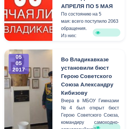
АПРЕЛЯ ПО 5 МАЯ
По состоянию на 5
мая: всего поступило 2063
обращения.
Из них:
- на исполнении – 38
обращений;
05
- снято с контроля –21
Во Владикавказе
05
обращение.
установили бюст
2017
Герою Советского
Союза Александру
Кибизову
Вчера в МБОУ Гимназии
№4 был открыт бюст
Герою Советского Союза,
командиру самоходно-