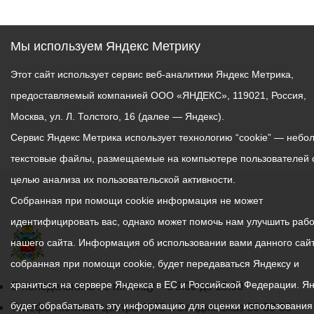
Мы используем Яндекс Метрику
Этот сайт использует сервис веб-аналитики Яндекс Метрика,
предоставляемый компанией ООО «ЯНДЕКС», 119021, Россия,
Москва, ул. Л. Толстого, 16 (далее — Яндекс).
Сервис Яндекс Метрика использует технологию “cookie” — небо
текстовые файлы, размещаемые на компьютере пользователей 
целью анализа их пользовательской активности.
Собранная при помощи cookie информация не может
идентифицировать вас, однако может помочь нам улучшить рабо
нашего сайта. Информация об использовании вами данного сайт
собранная при помощи cookie, будет передаваться Яндексу и
храниться на сервере Яндекса в ЕС и Российской Федерации. Я
График
С понедельника по пятницу – с 9.00 до 18.00
будет обрабатывать эту информацию для оценки использования
работы
Телефон контакт-центра АМС г. Владикавказ
30-30-30