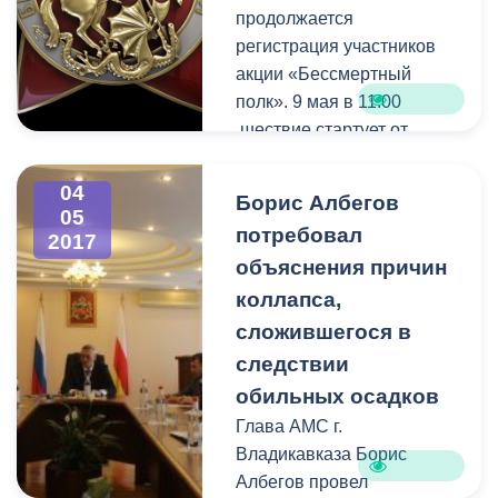
продолжается
регистрация участников
акции «Бессмертный
полк». 9 мая в 11:00
шествие стартует от
площади Штыба. На
данный момент о своем
04
Борис Албегов
участии заявили порядка
05
потребовал
2017
7000 человек.
объяснения причин
коллапса,
сложившегося в
следствии
обильных осадков
Глава АМС г.
Владикавказа Борис
Албегов провел