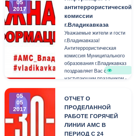
05
антитеррористической
2017
комиссии
г.Владикавказа
Уважаемые жители и гости
г.Владикавказа!
Антитеррористическая
комиссия Муниципального
образования г.Владикавказ
поздравляет Вас с
наступающим праздником -
Днем Победы в Великой
Отечественной войне.
05
ОТЧЕТ О
05
ПРОДЕЛАННОЙ
2017
РАБОТЕ ГОРЯЧЕЙ
ЛИНИИ АМС В
ПЕРИОД С 24