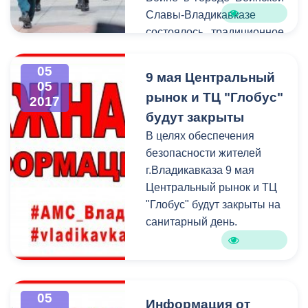
Славы-Владикавказе
состоялось традиционное
возложение цветов к
монументам и памятникам
05
9 мая Центральный
ВОВ. В столице Северной
05
рынок и ТЦ "Глобус"
2017
Осетии-Алании памятные
будут закрыты
мероприятия прошли
единовременно у
В целях обеспечения
памятника дважды Героя
безопасности жителей
СССР Иссы Плиева,
г.Владикавказа 9 мая
«Рубежа обороны
Центральный рынок и ТЦ
Владикавказа», памятника
"Глобус" будут закрыты на
Петру Барбашову.
санитарный день.
05
Информация от