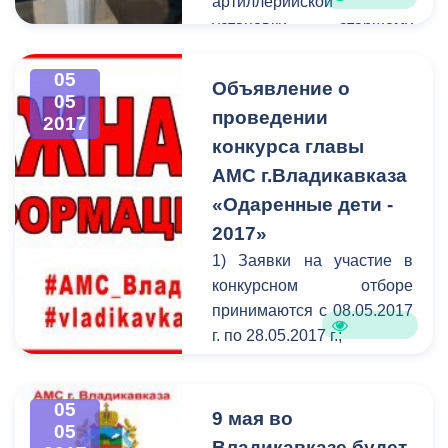
артиллерийской
установки, старшему
сержанту Александру
Николаевичу Кибизову. В
05
Объявление о
05
честь этого события в
проведении
2017
фойе учреждения был
конкурса главы
проведен торжественный
АМС г.Владикавказа
митинг. Мероприятие
посетили ветераны
«Одаренные дети -
Великой Отечественной
2017»
войны, представители
1) Заявки на участие в
«Стыр Ныхас», органов
конкурсном отборе
власти, общественных
принимаются с 08.05.2017
организаций.
г. по 28.05.2017 г.;
2) Поощрения
распределяются по
05
следующим
9 мая во
05
направлениям:
Владикавказе будет