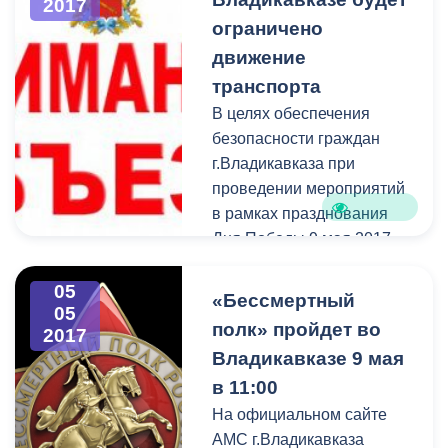
2017
- музыкальное творчество;
ограничено
- изобразительное
движение
искусство;
транспорта
- хореография.
В целях обеспечения
безопасности граждан
г.Владикавказа при
проведении мероприятий
в рамках празднования
Дня Победы 9 мая 2017
00
30
года с 06
до 22
часов
05
автомобильное движение
«Бессмертный
05
будет ограничено на
полк» пройдет во
2017
следующих улицах:
Владикавказе 9 мая
в 11:00
На официальном сайте
АМС г.Владикавказа