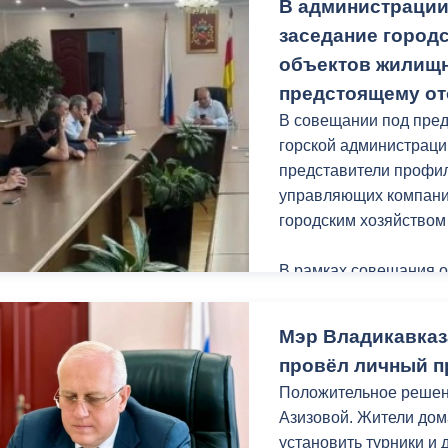
В администрации
урн.
заседание городс
Уверен, после благоу
объектов жилищн
местом притяжения го
предстоящему от
В совещании под пред
Работы проходят в р
горской администраци
«Благоустройство и о
представители профил
нацпроекта «Инфрастр
управляющих компаний
городским хозяйство
В рамках совещания 
протокольных поруче
Мэр Владикавказ
Руководители управл
провёл личный п
проводимой работе в 
Положительное реше
периоду. Так, из общ
Азизовой. Жители дома
Владикавказа 30% уже
установить турники и 