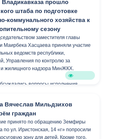
 Владикавказа прошло
кого штаба по подготовке
стройства локация станет еще одним
о-коммунального хозяйства к
рожан и гостей республики.
опительному сезону
седательством заместителя главы
амках муниципальной программы
и Маирбека Хасцаева приняли участие
зеленение» и целевых показателей
ьных ведомств республики,
уктура для жизни».
, Управления по контролю за
м и жилищного надзора МинЖКХ.
обсуждались вопросы исполнения
ний главы республики Сергея Меняйло.
а Вячеслав Мильдзихов
яющих компаний отчитались о
рём граждан
рамках подготовки к осенне-зимнему
ние принято по обращению Земфиры
его числа многоквартирных домов
 по ул. Иристонская, 14 «г» попросили
 готовы к отопительному сезону.
досуговую зону для детей. Кроме того,