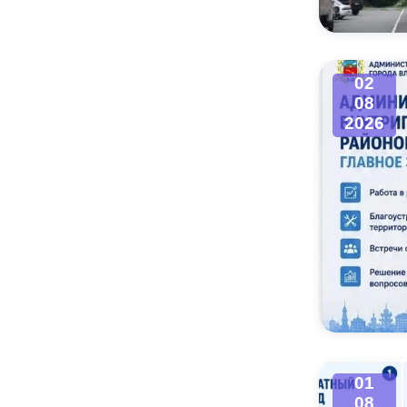
02
08
2026
01
08