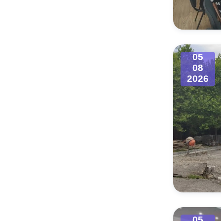
Муниципаль
05
08
2026
05