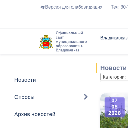
Версия для слабовидящих
Тел: 30
Официальный
сайт
Владикавказ
муниципального
образования г.
Владикавказ
Общие свед
Структура
Интернет-п
Председате
Структура
Новости
Реестры ма
Новости
Устав город
Торги и Кон
расписание
Обратная с
Комиссии
Новостная 
Актуально
Категории:
Новости
Города-поб
Программа
Противодей
Достоприме
Опросы
07
Владикавка
Формы обра
График при
08
принимаемы
2026
Архив новостей
Презентаци
рассмотрен
городского 