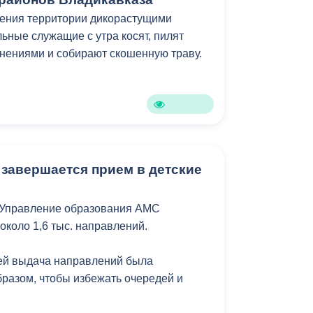
Противодействие коррупции
щения территории дикорастущими
ьные служащие с утра косят, пилят
Градостроительная деятельность
нениями и собирают скошенную траву.
Формирование комфортной
в
городской среды
о
Бюджет для граждан
Пространственные сведения
 завершается прием в детские
Гражданская оборона в
 Управление образования АМС
чрезвычайных ситуациях
около 1,6 тыс. направлений.
Незаконное строительство
лей выдача направлений была
и
Информация финансового
бразом, чтобы избежать очередей и
органа