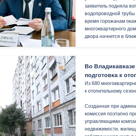
заявитель подняла во
УК было рекомендован
водопроводной трубы
графика работ, ещё р
время горожанам ока
МКД и по мере необхо
многоквартирного дом
двора начнется в бли
Мать ребенка с огра
Вероника Табекова об
Во Владикавказе
поскольку дом в кото
Выяснилось, что дом 
подготовка к ото
многоквартирных авар
Из 680 многоквартирн
декабря 2030 года.
к отопительному сезон
Ирина Потапенко приш
Созданная при админ
установке индивидуал
комиссия поэтапно пр
рассмотрения вопрос
управляющими компан
необходимый пакет до
недвижимости, жилищ