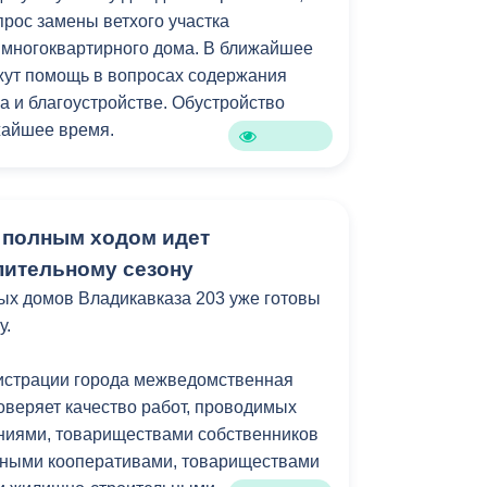
прос замены ветхого участка
о минимизировать отставания от
 многоквартирного дома. В ближайшее
аз проверить подвальные помещения
жут помощь в вопросах содержания
димости устранить захламление.
а и благоустройстве. Обустройство
жайшее время.
ниченными возможностями здоровья
ратилась по вопросу выделения жилья,
 полным ходом идет
ром она проживает признан аварийным.
включён в общероссийский реестр
пительному сезону
ийных домов со сроком расселения до
ых домов Владикавказа 203 уже готовы
у.
ла с просьбой оказать содействие в
истрации города межведомственная
ьного отопления в квартире. Для
оверяет качество работ, проводимых
а горожанке предложено предоставить
иями, товариществами собственников
кументов.
ными кооперативами, товариществами