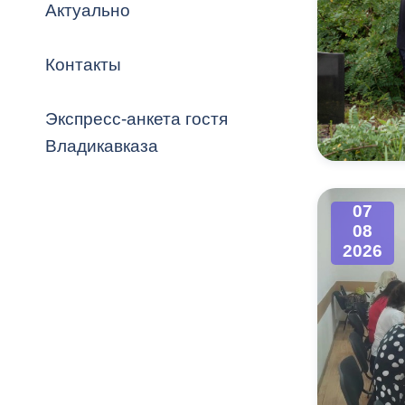
Владикавка
Актуально
Распоряжен
Контакты
ОРВ и эксп
Оценка деят
Экспресс-анкета гостя
местного с
Владикавказа
07
08
Открытые д
2026
Информация
проверок