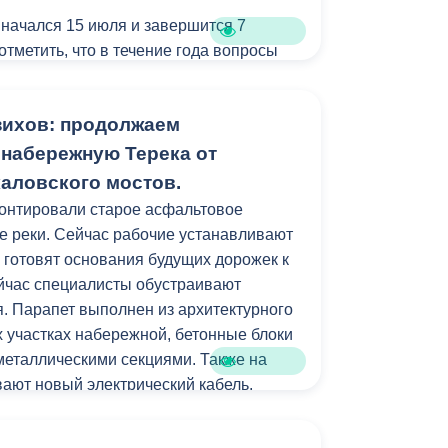
Бесплатная юридическая помощь
 начался 15 июля и завершится 7
 отметить, что в течение года вопросы
детсады также рассматриваются.
о в среду или в пятницу еженедельно
зихов: продолжаем
рыв с 13.00 до 14.00) по адресу: ул.
б. 210. При себе иметь паспорт,
 набережную Терека от
ении ребенка, прописку или временную
каловского мостов.
тории Владикавказа.
онтировали старое асфальтовое
е реки. Сейчас рабочие устанавливают
 готовят основания будущих дорожек к
ейчас специалисты обустраивают
. Парапет выполнен из архитектурного
их участках набережной, бетонные блоки
 металлическими секциями. Также на
ают новый электрический кабель.
м работ станет установка лавочек и