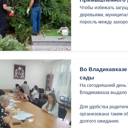
з
ия, постановления
Кадровая политика
Чтобы избежать загу
деревьями, муниципал
ертиза НПА
Контактная информация
поросль между захоро
ельности органов
Списки граждан, состоящих на
амоуправления
учете в качестве нуждающихся 
улучшении жилищных условий п
г. Владикавказ
Во Владикавказе
сады
анные
Общественное обсуждение
На сегодняшний день
документов стратегического
Владикавказа выдало 
планирования
Для удобства родите
 о результатах
Порядок обжалования решений 
организована таким о
действий органов местного
долгого ожидания.
самоуправления