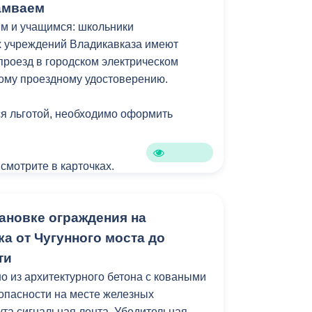
амваем
м и учащимся: школьники
 учреждений Владикавказа имеют
проезд в городском электрическом
ому проездному удостоверению.
я льготой, необходимо оформить
 смотрите в карточках.
ановке ограждения на
а от Чугунного моста до
ти
 из архитектурного бетона с коваными
зопасности на месте железных
ута сигнальная лента. Убедительная