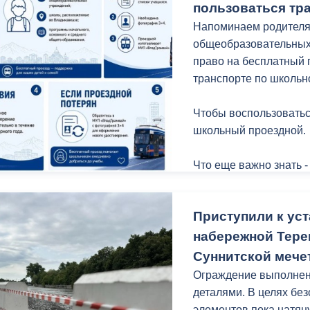
пользоваться тр
Напоминаем родителя
общеобразовательных
право на бесплатный 
транспорте по школьн
Чтобы воспользоватьс
школьный проездной.
Что еще важно знать -
Приступили к уст
набережной Терек
Суннитской мече
Ограждение выполнено
деталями. В целях бе
элементов пока натян