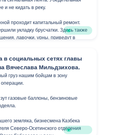
 и не кидать в реку.
ной проходит капитальный ремонт.
ршили укладку брусчатки. Здесь также
щения, лавочки, урны, приведут в
ть. Благоустройство выдержано в
х общей концепцией преобразования
а в социальных сетях главы
к главной прогулочной зоны
а Вячеслава Мильдзихова.
ый груз нашим бойцам в зону
 операции.
везут газовые баллоны, бензиновые
одеяла.
ашего земляка, бизнесмена Казбека
теля Северо-Осетинского отделения