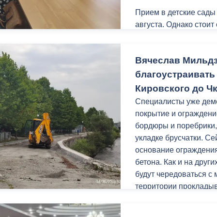
Прием в детские сады
августа. Однако стоит
ный контроль
Выборы 2026
поступления детей в 
Обращаться необходим
Вячеслав Мильд
с 10.00 до 17.00 (пере
Леонова, 4, 2 этаж, ка
благоустраивать
свидетельство о рожд
Кировского до Ч
регистрацию на терри
Специалисты уже дем
покрытие и ограждени
бордюры и поребрики,
укладке брусчатки. С
основание ограждения
бетона. Как и на друг
будут чередоваться с
территории прокладыв
Заключительным этапо