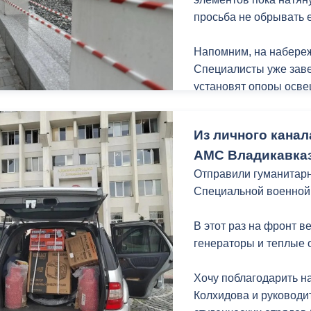
просьба не обрывать ее
Напомним, на набереж
Специалисты уже заве
установят опоры осве
порядок газонную час
едином стиле в рамка
Из личного канал
набережной Терека ка
АМС Владикавказ
Владикавказа.
Отправили гуманитарн
Специальной военной
В этот раз на фронт 
генераторы и теплые 
Хочу поблагодарить н
Колхидова и руководи