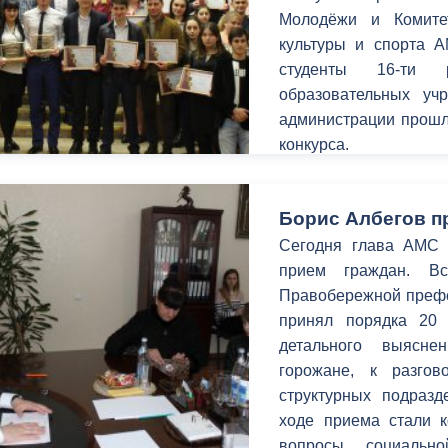
Молодёжи и Комите
культуры и спорта А
студенты 16-ти р
образовательных у
администрации прошл
конкурса.
Борис Албегов п
Сегодня глава АМС г
прием граждан. В
Правобережной префек
принял порядка 20
детального выясн
горожане, к разго
структурных подраз
ходе приема стали 
вопросы социальн