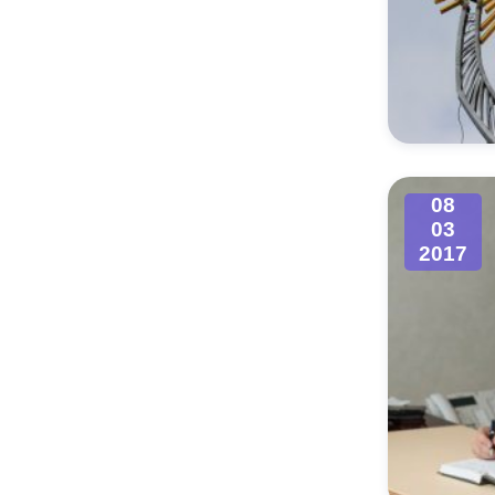
08
03
2017