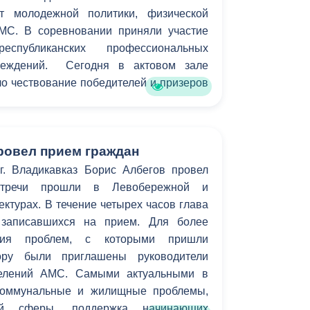
т молодежной политики, физической
МС. В соревновании приняли участие
еспубликанских профессиональных
чреждений. Сегодня в актовом зале
о чествование победителей и призеров
ровел прием граждан
. Владикавказ Борис Албегов провел
стречи прошли в Левобережной и
турах. В течение четырех часов глава
 записавшихся на прием. Для более
ения проблем, с которыми пришли
вору были приглашены руководители
делений АМС. Самыми актуальными в
коммунальные и жилищные проблемы,
ой сферы, поддержка начинающих