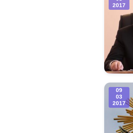
2017
09
03
2017