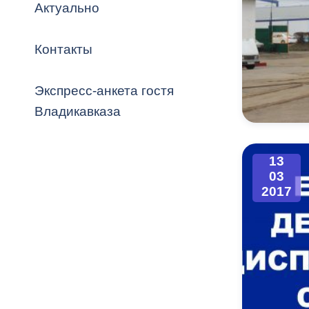
Владикавка
Актуально
Распоряжен
Контакты
ОРВ и эксп
Оценка деят
Экспресс-анкета гостя
местного с
Владикавказа
13
03
Открытые д
2017
Информация
проверок