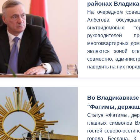
районах Владика
На очередном совещ
Албегова обсуждал
внутридомовых т
руководителей 
многоквартирных дом
являются зоной отв
совместно, администр
наводить на них поряд
Во Владикавказе
"Фатимы, держащ
Статуя «Фатимы, дер
главных символов Вл
гостей северо-осетин
города Беслана. К