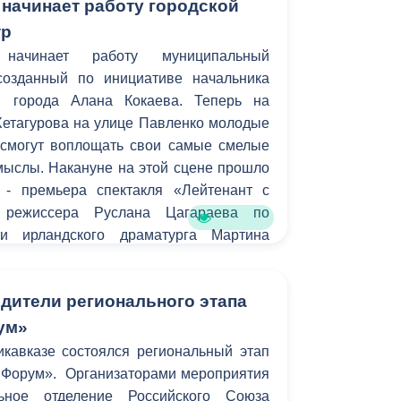
 начинает работу городской
тр
начинает работу муниципальный
созданный по инициативе начальника
ы города Алана Кокаева. Теперь на
Хетагурова на улице Павленко молодые
смогут воплощать свои самые смелые
мыслы. Накануне на этой сцене прошло
 - премьера спектакля «Лейтенант с
 режиссера Руслана Цагараева по
ти ирландского драматурга Мартина
дители регионального этапа
ум»
кавказе состоялся региональный этап
 Форум». Организаторами мероприятия
льное отделение Российского Союза