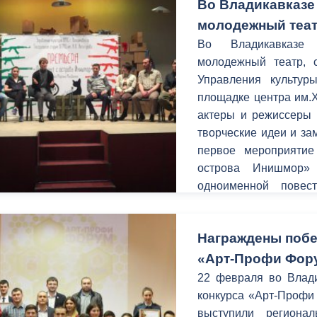
Во Владикавказе
молодежный теа
Во Владикавказе 
молодежный театр, 
Управления культур
площадке центра им.
актеры и режиссеры 
творческие идеи и за
первое мероприятие
острова Инишмор»
одноименной повес
Макдонаха.
Награждены побе
«Арт-Профи Фор
22 февраля во Влади
конкурса «Арт-Профи
выступили региона