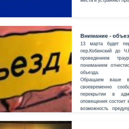
места и устраняют п
ный контроль
Выборы 2026
Внимание - объез
13 марта будет пе
пер.Кобинский до Ч
проведением трау
пониманием отнестис
объезда.
Обращаем ваше в
своевременно соо
перекрытии в адм
оповещения состоит в
возможность предуп
временных неудобств
улицах.