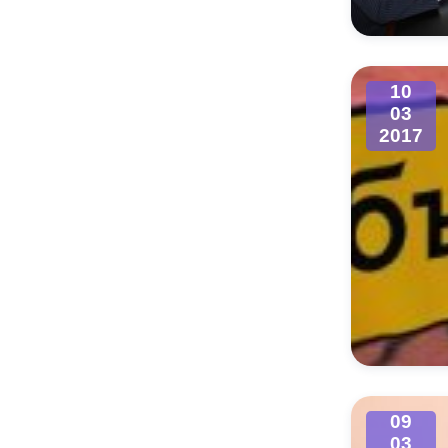
10
03
2017
09
03