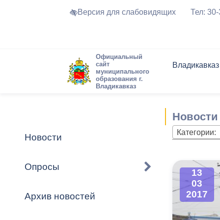
Версия для слабовидящих
Тел: 30
Официальный
сайт
Владикавказ
муниципального
образования г.
Владикавказ
Общие свед
Структура
Интернет-п
Председате
Структура
Новости
Реестры ма
Новости
Устав город
Торги и Кон
расписание
Обратная с
Комиссии
Новостная 
Актуально
Категории:
Новости
Города-поб
Программа
Противодей
Достоприме
Опросы
13
Владикавка
Формы обра
График при
03
принимаемы
2017
Архив новостей
Презентаци
рассмотрен
городского 