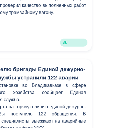
 проверил качество выполненных работ
Противодействие коррупции
ному трамвайному вагону.
Градостроительная деятельность
Формирование комфортной
в
городской среды
о
Бюджет для граждан
Пространственные сведения
елю бригады Единой дежурно-
лужбы устранили 122 аварии
Гражданская оборона в
становке во Владикавказе в сфере
чрезвычайных ситуациях
ьного хозяйства сообщает Единая
Незаконное строительство
я служба.
арта на горячую линию единой дежурно-
и
Информация финансового
ужбы поступило 122 обращения. В
органа
 специалисты выезжают на аварийные