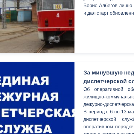
з
Борис Албегов лично
ия, постановления
Кадровая политика
и дал старт обновлен
ертиза НПА
Контактная информация
ельности органов
Списки граждан, состоящих на
амоуправления
учете в качестве нуждающихся 
улучшении жилищных условий п
г. Владикавказ
За минувшую нед
диспетчерской с
анные
Общественное обсуждение
Об оперативной об
документов стратегического
жилищно-коммунал
планирования
дежурно-диспетчерска
В период c 6 по 13 м
 о результатах
Порядок обжалования решений 
диспетчерской сл
действий органов местного
оперативном порядке
самоуправления