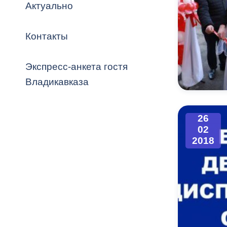
Владикавка
Актуально
Распоряжен
Контакты
ОРВ и эксп
Оценка деят
Экспресс-анкета гостя
местного с
Владикавказа
26
02
Открытые д
2018
Информация
проверок