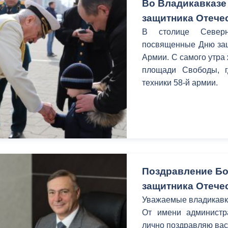
Во Владикавказе
защитника Отече
В столице Северн
посвященные Дню защ
Армии. С самого утра 
площади Свободы, г
техники 58-й армии.
Поздравление Бо
защитника Отече
Уважаемые владикавк
От имени администр
лично поздравляю вас