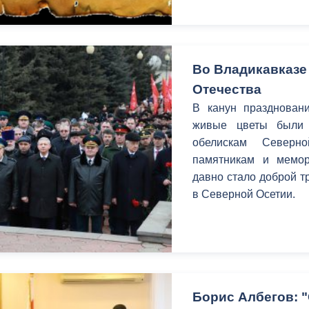
Во Владикавказе
Отечества
В канун празднован
живые цветы были
обелискам Северн
памятникам и мемо
давно стало доброй т
в Северной Осетии.
Борис Албегов: 