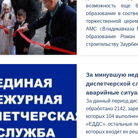
з
возможность еще 6
ия, постановления
Кадровая политика
образование в соотв
торжественной церем
ертиза НПА
Контактная информация
АМС г.Владикавказа 
ельности органов
Списки граждан, состоящих на
образования Роман
амоуправления
учете в качестве нуждающихся 
строительству Заурбе
улучшении жилищных условий п
г. Владикавказ
За минувшую нед
диспетчерской с
анные
Общественное обсуждение
аварийные ситу
документов стратегического
планирования
За данный период ди
обработано 2142, заре
которых 104 выполне
 о результатах
Порядок обжалования решений 
«ЕДДС», остальные пе
действий органов местного
которых входит их ре
самоуправления