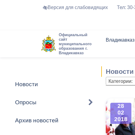
Версия для слабовидящих
Тел: 30
Официальный
сайт
Владикавказ
муниципального
образования г.
Владикавказ
Общие свед
Структура
Интернет-п
Председате
Структура
Новости
Реестры ма
Новости
Устав город
Торги и Кон
расписание
Обратная с
Комиссии
Новостная 
Актуально
Категории:
Новости
Города-поб
Программа
Противодей
Достоприме
Опросы
28
Владикавка
Формы обра
График при
02
принимаемы
2018
Архив новостей
Презентаци
рассмотрен
городского 