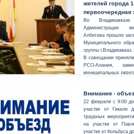
жителей города 1
первоочередная 
Во Владикавказе
Администрации м
Албегова прошло зас
Муниципального обра
группы г.Владикавказ.
В совещании приняли
РСО-Алания, зам
муниципальных округо
ОП УМВД России по г.
Внимание - объез
22 февраля с 9:00 до
участке от Гикало 
траурных мероприяти
на участке от Павле
участке от Кольбуса д