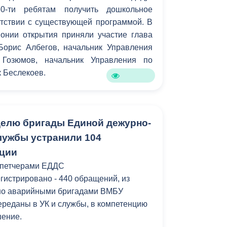
0-ти ребятам получить дошкольное
Противодействие коррупции
етствии с существующей программой. В
онии открытия приняли участие глава
Градостроительная деятельность
Борис Албегов, начальник Управления
Формирование комфортной
 Гозюмов, начальник Управления по
в
городской среды
к Беслекоев.
о
Бюджет для граждан
Пространственные сведения
елю бригады Единой дежурно-
лужбы устранили 104
Гражданская оборона в
ации
чрезвычайных ситуациях
спетчерами ЕДДС
Незаконное строительство
гистрировано - 440 обращений, из
но аварийными бригадами ВМБУ
и
Информация финансового
реданы в УК и службы, в компетенцию
органа
шение.