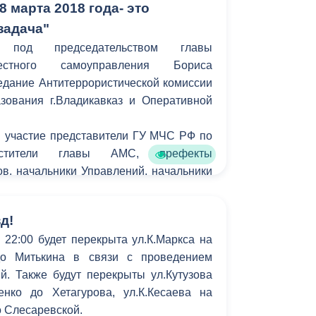
8 марта 2018 года- это
задача"
 под председательством главы
естного самоуправления Бориса
едание Антитеррористической комиссии
зования г.Владикавказ и Оперативной
 участие представители ГУ МЧС РФ по
естители главы АМС, префекты
в, начальники Управлений, начальники
Владикавказ.
д!
 22:00 будет перекрыта ул.К.Маркса на
до Митькина в связи с проведением
й. Также будут перекрыты ул.Кутузова
нко до Хетагурова, ул.К.Кесаева на
о Слесаревской.