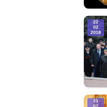
22
02
2018
21
02