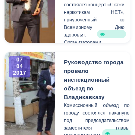
состоялся концерт «Скажи
поступило 123 заявок. В
наркотикам НЕТ»,
оперативном порядке
приуроченный ко
специалисты выезжают на
Всемирному Дню
аварийные места и
здоровья.
устраняют проблемы в
Организаторами
сфере ЖКХ.
мероприятия выступили
Комитет молодежной
07
Руководство города
политики, физической
04
провело
2017
культуры и спорта АМС
инспекционный
г.Владикавказа и Северо-
Осетинский
объезд по
республиканский
Владикавказу
благотворительный фонд
Комиссионный объезд по
«Спасательный круг» под
городу состоялся накануне
руководством Геннадия
под председательством
Дзгоева. Вместе с
заместителя главы
представителями