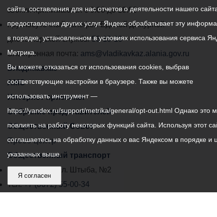
сайта, составления для нас отчетов о деятельности нашего сайта
администрации
звонки принимаются с 9:00 до 18:00
предоставления других услуг. Яндекс обрабатывает эту информ
местного
Круглосуточный телефон Единой дежурной
в порядке, установленном в условиях использования сервиса Ян
самоуправления
диспетчерской службы
53-19-19
Метрика.
города
Электронная почта:
ams@vladikavkaz.alania.gov.ru
Вы можете отказаться от использования cookies, выбрав
Владикавказ:
Владикавказ
соответствующие настройки в браузере. Также вы можете
АМС
использовать инструмент —
Интернет приемная
https://yandex.ru/support/metrika/general/opt-out.html Однако это 
Собрание представителей
повлиять на работу некоторых функций сайта. Используя этот са
Общественный Совет
соглашаетесь на обработку данных о вас Яндексом в порядке и 
Пресс-центр
указанных выше.
Общественный транспорт
Владикавказ, пл. Штыба, №2
Я согласен
Тел:
+7 (8672) 55-00-34
Главный редактор: Биазарти Д. К.
Свидетельство о регистрации СМИ ЭЛ № ФС 77 –