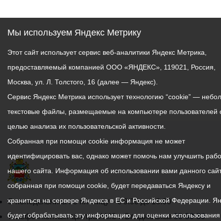
Мы используем Яндекс Метрику
Этот сайт использует сервис веб-аналитики Яндекс Метрика,
предоставляемый компанией ООО «ЯНДЕКС», 119021, Россия,
Москва, ул. Л. Толстого, 16 (далее — Яндекс).
Сервис Яндекс Метрика использует технологию “cookie” — небо
текстовые файлы, размещаемые на компьютере пользователей 
целью анализа их пользовательской активности.
Собранная при помощи cookie информация не может
идентифицировать вас, однако может помочь нам улучшить рабо
нашего сайта. Информация об использовании вами данного сайт
собранная при помощи cookie, будет передаваться Яндексу и
храниться на сервере Яндекса в ЕС и Российской Федерации. Я
График
С понедельника по пятницу – с 9.00 до 18.00
будет обрабатывать эту информацию для оценки использования
работы
Телефон контакт-центра АМС г. Владикавказ
30-30-30