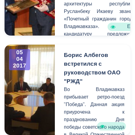
города.
архитектуры республик
Русланбеку Икаеву звани
«Почетный гражданин город
Владикавказа». Ег
кандидатуру предложил
лично председатель Совет
Федерации Федеральног
05
Борис Албегов
Собрания РФ Валентин
04
встретился с
Матвиенко. Это произошл
2017
после е
руководством ОАО
посещения реабилитационног
"РЖД"
центра для детей с диагнозо
Во Владикавказ
ДЦП «Ир», который Икае
прибывает ретро-поезд
построил на собственны
"Победа". Данная акция
средства.
приурочена к
празднованию Дня
победы советского народа
в Великой Отечественной