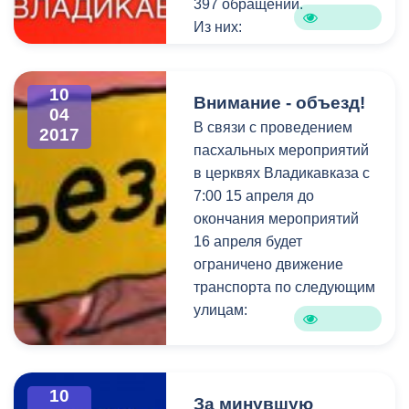
397 обращений.
Из них:
- на исполнении – 44
обращения;
10
- снято с контроля –14
Внимание - объезд!
04
обращений.
В связи с проведением
2017
пасхальных мероприятий
в церквях Владикавказа с
7:00 15 апреля до
окончания мероприятий
16 апреля будет
ограничено движение
транспорта по следующим
улицам:
ул.Войкова от
ул.Армянская до
10
ул.Кантемирова;
За минувшую