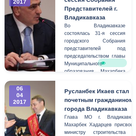
2017
Дударов и Казбек Алагов,
протоиерей Георгий,
Представителей г.
руководитель управления
представители городской
архитектуры и
Владикавказа
администрации и
градостроительства Валерий
Во Владикавказе
общественных
Шотаев, благоустройства,
состоялась 31-я сессия
организаций.
озеленения и санитарной
городского Собрания
очистки Сослан Бицоев,
представителей под
экономики,
председательством главы
предпринимательства и
Муниципального
инвестиционных
образования Махарбека
проектов Михаил Шаталов,
Хадарцева. В работе
представители
сессии принял участие
06
Русланбек Икаев стал
административно-
глава АМС г.
04
почетным гражданином
технической инспекции
2017
Владикавказа Борис
Владикавказа.
города Владикавказа
Албегов. Согласно
повестке дня заслушали
Глава МО г. Владикавка
вопрос о внесении
Махарбек Хадарцев присвои
изменений в бюджет
министру строительства 