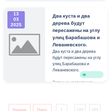
внутригородских Северо-
Западного и Затеречного
районов, горожане
13
Два куста и два
03
обозначили ряд проблем:
дерева будут
2025
санитарное состояние,
пересажены на углу
обвисшие электропровода
улиц Барабашова и
и бесхозный гараж,
который стоит во дворе.
Леваневского.
Два куста и два дерева
будут пересажены на углу
улиц Барабашова и
Леваневского.
Зеленые насаждения
бережно выкопают и
заново высадят в
нескольких метрах.
Начало
Пред.
1
102
103