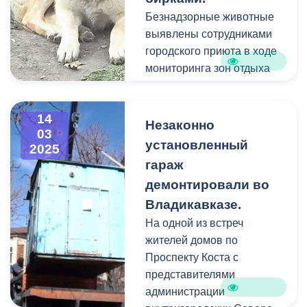
Безнадзорные животные
выявлены сотрудниками
городского приюта в ходе
мониторинга зон отдыха
горожан. Правило по
запрету на отлов
14
животных с
Незаконно
03
несмываемыми метками
установленный
2025
не применимы к
гараж
территориям социальных
демонтировали во
объектов (школы, детские
Владикавказе.
сады, больницы,
поликлиники, санатории) и
На одной из встреч
местам массового
жителей домов по
пребывания горожан.
Проспекту Коста с
представителями
администрации