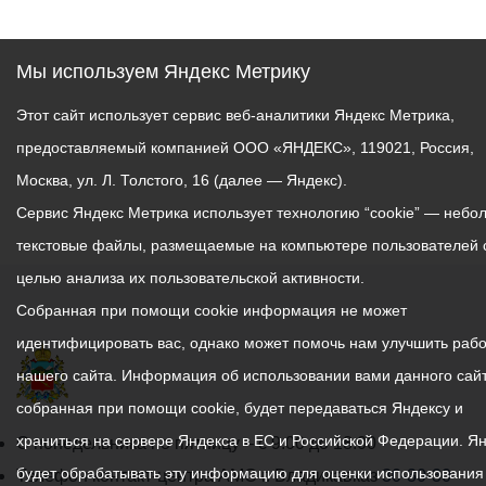
Мы используем Яндекс Метрику
Этот сайт использует сервис веб-аналитики Яндекс Метрика,
предоставляемый компанией ООО «ЯНДЕКС», 119021, Россия,
Москва, ул. Л. Толстого, 16 (далее — Яндекс).
Сервис Яндекс Метрика использует технологию “cookie” — небо
текстовые файлы, размещаемые на компьютере пользователей 
целью анализа их пользовательской активности.
Собранная при помощи cookie информация не может
идентифицировать вас, однако может помочь нам улучшить рабо
нашего сайта. Информация об использовании вами данного сайт
собранная при помощи cookie, будет передаваться Яндексу и
храниться на сервере Яндекса в ЕС и Российской Федерации. Я
График
С понедельника по пятницу – с 9.00 до 18.00
будет обрабатывать эту информацию для оценки использования
работы
Телефон контакт-центра АМС г. Владикавказ
30-30-30