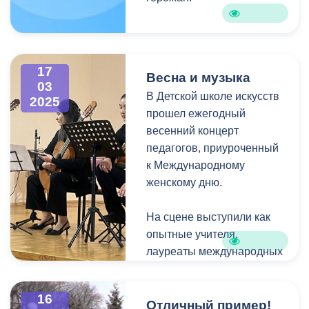
17
Весна и музыка
03
В Детской школе искусств
2025
прошел ежегодный
весенний концерт
педагогов, приуроченный
к Международному
женскому дню.
На сцене выступили как
опытные учителя,
лауреаты международных
и всероссийских
конкурсов, так и совсем
16
молодые преподаватели.
Отличный пример!