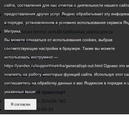
сайта, составления для нас отчетов о деятельности нашего сайта
администрации
звонки принимаются с 9:00 до 18:00
предоставления других услуг. Яндекс обрабатывает эту информ
местного
Круглосуточный телефон Единой дежурной
в порядке, установленном в условиях использования сервиса Ян
самоуправления
диспетчерской службы
53-19-19
Метрика.
города
Электронная почта:
ams@vladikavkaz.alania.gov.ru
Вы можете отказаться от использования cookies, выбрав
Владикавказ:
Владикавказ
соответствующие настройки в браузере. Также вы можете
АМС
использовать инструмент —
Интернет приемная
https://yandex.ru/support/metrika/general/opt-out.html Однако это 
Собрание представителей
повлиять на работу некоторых функций сайта. Используя этот са
Общественный Совет
соглашаетесь на обработку данных о вас Яндексом в порядке и 
Пресс-центр
указанных выше.
Общественный транспорт
Владикавказ, пл. Штыба, №2
Я согласен
Тел:
+7 (8672) 55-00-34
Главный редактор: Биазарти Д. К.
Свидетельство о регистрации СМИ ЭЛ № ФС 77 –