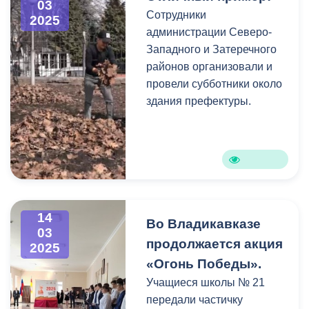
03
Сотрудники
2025
В программе концерта
администрации Северо-
прозвучали произведения
Западного и Затеречного
зарубежных, русских и
районов организовали и
отечественных
провели субботники около
композиторов.
здания префектуры.
В школе отмечают, что
концертная программа
традиционных весенних
концертов всегда
особенная и обязательно
14
соответствует весеннем
Во Владикавказе
03
настроению.
продолжается акция
2025
«Огонь Победы».
Учащиеся школы № 21
передали частичку