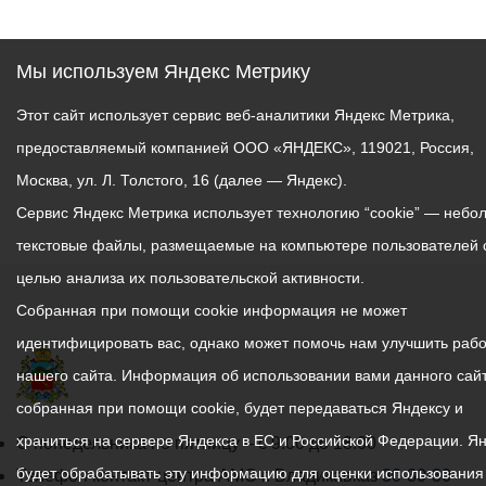
Мы используем Яндекс Метрику
Этот сайт использует сервис веб-аналитики Яндекс Метрика,
предоставляемый компанией ООО «ЯНДЕКС», 119021, Россия,
Москва, ул. Л. Толстого, 16 (далее — Яндекс).
Сервис Яндекс Метрика использует технологию “cookie” — небо
текстовые файлы, размещаемые на компьютере пользователей 
целью анализа их пользовательской активности.
Собранная при помощи cookie информация не может
идентифицировать вас, однако может помочь нам улучшить рабо
нашего сайта. Информация об использовании вами данного сайт
собранная при помощи cookie, будет передаваться Яндексу и
храниться на сервере Яндекса в ЕС и Российской Федерации. Я
График
С понедельника по пятницу – с 9.00 до 18.00
будет обрабатывать эту информацию для оценки использования
работы
Телефон контакт-центра АМС г. Владикавказ
30-30-30