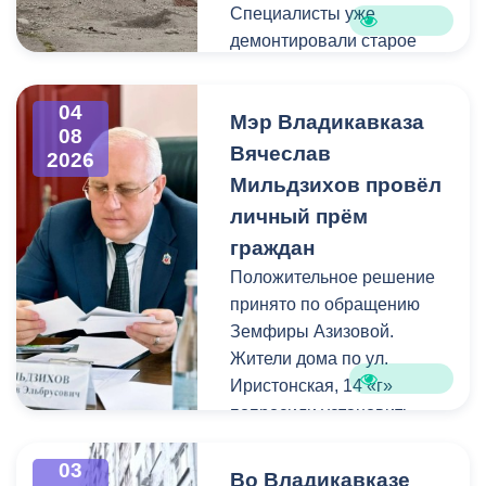
Специалисты уже
демонтировали старое
асфальтовое покрытие и
ограждение реки. Сейчас
04
Мэр Владикавказа
рабочие устанавливают
08
бордюры и поребрики,
Вячеслав
2026
готовят основания
Мильдзихов провёл
будущих дорожек к
личный прём
укладке брусчатки. Сейчас
граждан
специалисты
Положительное решение
обустраивают основание
принято по обращению
ограждения. Парапет
Земфиры Азизовой.
выполнен из
Жители дома по ул.
архитектурного бетона.
Иристонская, 14 «г»
Как и на других участках
попросили установить
набережной, бетонные
турники и досуговую зону
блоки будут чередоваться
для детей. Кроме того,
03
с металлическими
Во Владикавказе