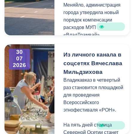
Меняйло, администрация
преобразования
Колхидова и руководителя
города утвердила новый
набережной Терека как
Северо-Осетинского
порядок компенсации
главной прогулочной зоны
отделения студенческих
расходов МУП
Владикавказа.
отрядов Олега Габараева
«ВладТрамвай».
и всех неравнодушных
жителей города за
Чтобы получить школьный
активное участие в сборе
30
Из личного канала в
проездной, необходимо
07
гуманитарной помощи для
соцсетях Вячеслава
2026
сдать фотографию 3×4 в
бойцов.
Мильдзихова
администрацию своей
школы. Проездной будет
Владикавказ в четвертый
Мой канал в Макс.
действовать до конца
раз становится площадкой
календарного года.
для проведения
Пользоваться проездным
Всероссийского
удостоверением может
этнофестиваля «РОН».
только ученик, на имя
которого он оформлен.
На пять дней столица
Северной Осетии станет