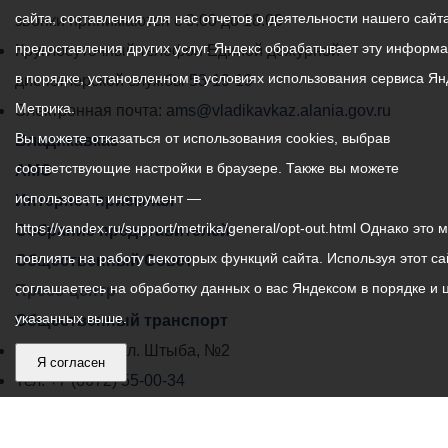
сайта, составления для нас отчетов о деятельности нашего сайта
администрации
звонки принимаются с 9:00 до 18:00
предоставления других услуг. Яндекс обрабатывает эту информ
местного
Круглосуточный телефон Единой дежурной
в порядке, установленном в условиях использования сервиса Ян
самоуправления
диспетчерской службы
53-19-19
Метрика.
города
Электронная почта:
ams@vladikavkaz.alania.gov.ru
Вы можете отказаться от использования cookies, выбрав
Владикавказ:
Владикавказ
соответствующие настройки в браузере. Также вы можете
АМС
использовать инструмент —
Интернет приемная
https://yandex.ru/support/metrika/general/opt-out.html Однако это 
Собрание представителей
повлиять на работу некоторых функций сайта. Используя этот са
Общественный Совет
соглашаетесь на обработку данных о вас Яндексом в порядке и 
Пресс-центр
указанных выше.
Общественный транспорт
Владикавказ, пл. Штыба, №2
Я согласен
Тел:
+7 (8672) 55-00-34
Главный редактор: Биазарти Д. К.
Свидетельство о регистрации СМИ ЭЛ № ФС 77 –