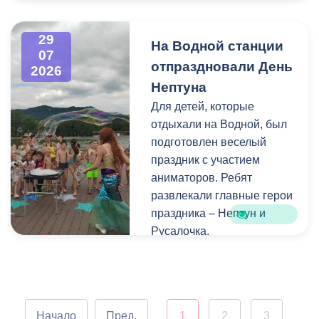
Напомним, ранее,
центром притяжения для
администрация
всех, кто любит и ценит
29
На Водной станции
Владикавказа обещала,
богатейшее культурное
07
отпраздновали День
что льгота сохранится и
наследие нашей великой
2026
будет предоставляться в
России.
Нептуна
рамках нового
Для детей, которые
нормативного порядка.
отдыхали на Водной, был
Изменения были связаны
подготовлен веселый
с тем, что в начале 2026
праздник с участием
года полномочия по
аниматоров. Ребят
организации
развлекали главные герои
пассажирских перевозок
праздника – Нептун и
перешли в
Русалочка.
республиканский Комитет
по транспорту.
Как отметил заведующий
Водной станцией Георгий
Цгоев, празднование Дня
Начало
Пред.
1
2
3