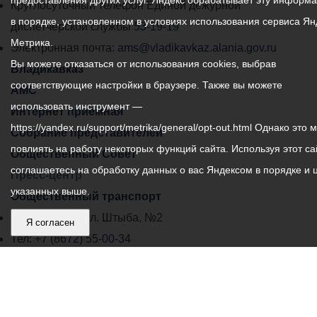
предоставления других услуг. Яндекс обрабатывает эту информ
местного
Круглосуточный телефон Единой дежурной
в порядке, установленном в условиях использования сервиса Ян
самоуправления
диспетчерской службы
53-19-19
Метрика.
города
Электронная почта:
ams@vladikavkaz.alania.gov.ru
Вы можете отказаться от использования cookies, выбрав
Владикавказ:
Владикавказ
соответствующие настройки в браузере. Также вы можете
АМС
использовать инструмент —
Интернет приемная
https://yandex.ru/support/metrika/general/opt-out.html Однако это 
Собрание представителей
повлиять на работу некоторых функций сайта. Используя этот са
Общественный Совет
соглашаетесь на обработку данных о вас Яндексом в порядке и 
Пресс-центр
указанных выше.
Общественный транспорт
Владикавказ, пл. Штыба, №2
Я согласен
Тел:
+7 (8672) 55-00-34
Главный редактор: Биазарти Д. К.
Свидетельство о регистрации СМИ ЭЛ № ФС 77 –
75258 от 07.03.2019 выданное Федеральной Службой