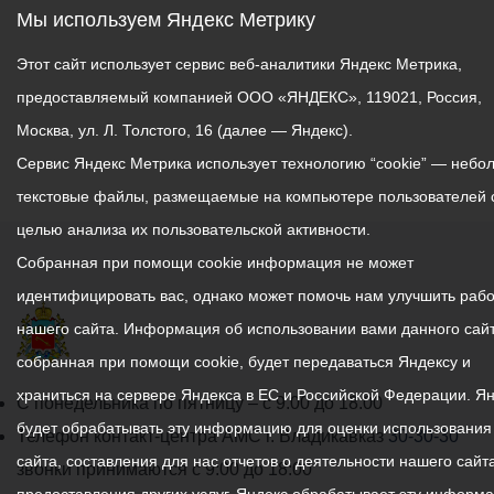
Мы используем Яндекс Метрику
Этот сайт использует сервис веб-аналитики Яндекс Метрика,
предоставляемый компанией ООО «ЯНДЕКС», 119021, Россия,
Москва, ул. Л. Толстого, 16 (далее — Яндекс).
Сервис Яндекс Метрика использует технологию “cookie” — небо
текстовые файлы, размещаемые на компьютере пользователей 
целью анализа их пользовательской активности.
Собранная при помощи cookie информация не может
идентифицировать вас, однако может помочь нам улучшить рабо
нашего сайта. Информация об использовании вами данного сайт
собранная при помощи cookie, будет передаваться Яндексу и
храниться на сервере Яндекса в ЕС и Российской Федерации. Я
График
С понедельника по пятницу – с 9.00 до 18.00
будет обрабатывать эту информацию для оценки использования
работы
Телефон контакт-центра АМС г. Владикавказ
30-30-30
сайта, составления для нас отчетов о деятельности нашего сайта
администрации
звонки принимаются с 9:00 до 18:00