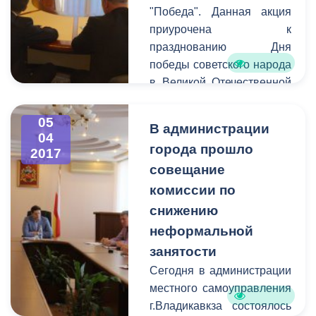
построил на собственны
"Победа". Данная акция
средства.
приурочена к
празднованию Дня
победы советского народа
в Великой Отечественной
Войне. Движение
исторического подвижного
05
В администрации
состава " Победа"
04
города прошло
2017
является Всероссийской
совещание
акцией, которая
проводится уже в седьмой
комиссии по
раз и ежегодно является
снижению
ярким событием в
неформальной
преддверии праздника 9
занятости
мая.
Сегодня в администрации
местного самоуправления
г.Владикавкза состоялось