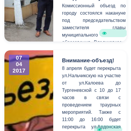
благотворительный фонд
Комиссионный объезд по
«Спасательный круг» под
городу состоялся накануне
руководством Геннадия
под председательством
Дзгоева. Вместе с
заместителя главы
представителями
муниципального
республиканских школ и
образования Владикавказа-
ВУЗов мероприятие
руководителя
посетили заместитель
административной комиссии
07
Внимание-объезд!
председателя
04
города Чермена Зангиева.
8 апреля будет перекрыта
Правительства Ирбек
2017
Предметом объезда стали
ул.Нальчикскую на участке
Томаев, министр спорта
основные проблемные точки
от ул.Калоева до
Хасан Бароев,
в благоустройстве города.
Тургеневской с 10 до 17
олимпийская чемпионка
Вместе с руководителем
часов в связи с
Аида Шанаева, депутат
административной комиссии
проведением траурных
Парламента РСО-Алании
столицу республики
мероприятий. Также с
Геннадий Родионов,
инспектировали
11:00 до 16:00 будет
начальник
руководители
перекрыта ул.Ардонская
антинаркотической
подразделений