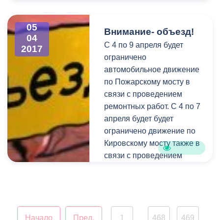
совещание
межведомственной
05
комиссии по организации
Внимание- объезд!
04
мероприятий,
C 4 по 9 апреля будет
2017
направленных на
ограничено
снижение неформальной
автомобильное движение
занятости. В ходе
по Пожарскому мосту в
обсуждения были
связи с проведением
подведены итоги
ремонтных работ. С 4 по 7
проделанной в 2016 году
апреля будет будет
работы, а также
ограничено движение по
утверждён план
Кировскому мосту также в
предстоящих
связи с проведением
мероприятий. Участие в
ремонтных работ.
совещании приняли
представители
прокуратуры,
федеральной налоговой
Начало
Пред.
1
468
469