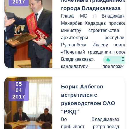
2017
Владикавказа Борис
Владикавказа.
города Владикавказа
Албегов. Согласно
повестке дня заслушали
Глава МО г. Владикавка
вопрос о внесении
Махарбек Хадарцев присвои
изменений в бюджет
министру строительства 
города.
архитектуры республик
Русланбеку Икаеву звани
«Почетный гражданин город
Владикавказа». Ег
кандидатуру предложил
лично председатель Совет
Федерации Федеральног
05
Борис Албегов
Собрания РФ Валентин
04
встретился с
Матвиенко. Это произошл
2017
после е
руководством ОАО
посещения реабилитационног
"РЖД"
центра для детей с диагнозо
Во Владикавказ
ДЦП «Ир», который Икае
прибывает ретро-поезд