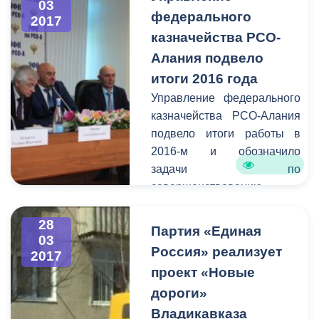
03
информацию о
федерального
2017
планируемом перекрытии
казначейства РСО-
в администрацию города.
Алания подвело
Смысл этого оповещения
итоги 2016 года
состоит в том, чтобы АМС
Управление федерального
г. Владикавказ имела
казначейства РСО-Алания
возможность
подвело итоги работы в
предупредить остальных
2016-м и обозначило
граждан города о
задачи по
временных неудобствах
совершенствованию
для передвижения на тех
деятельности в 2017-м году.
или иных улицах.
На расширенном
28
Партия «Единая
03
совещании, прошедшем
Россия» реализует
2017
под председательством
проект «Новые
руководителем УФК РСО-
дороги»
Алания Галины
Айларовой присутствовали:
Владикавказа