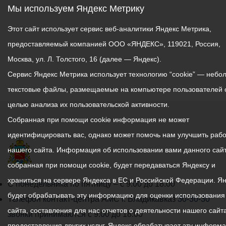
Мы используем Яндекс Метрику
Этот сайт использует сервис веб-аналитики Яндекс Метрика,
предоставляемый компанией ООО «ЯНДЕКС», 119021, Россия,
Москва, ул. Л. Толстого, 16 (далее — Яндекс).
Сервис Яндекс Метрика использует технологию “cookie” — небо
текстовые файлы, размещаемые на компьютере пользователей 
целью анализа их пользовательской активности.
Собранная при помощи cookie информация не может
идентифицировать вас, однако может помочь нам улучшить рабо
нашего сайта. Информация об использовании вами данного сайт
собранная при помощи cookie, будет передаваться Яндексу и
храниться на сервере Яндекса в ЕС и Российской Федерации. Я
График
С понедельника по пятницу – с 9.00 до 18.00
будет обрабатывать эту информацию для оценки использования
работы
Телефон контакт-центра АМС г. Владикавказ
30-30-30
сайта, составления для нас отчетов о деятельности нашего сайта
администрации
звонки принимаются с 9:00 до 18:00
предоставления других услуг. Яндекс обрабатывает эту информ