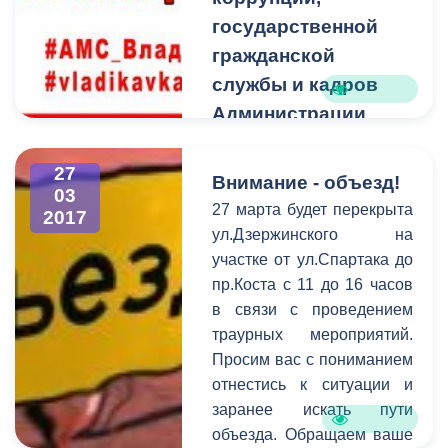
администрации местного
государственной
самоуправления
гражданской
г.Владикавказа Борис
службы и кадров
Албегов, заместитель
Администрации
председателя собрания
Главы РСО-Алания
представителей Мадина
и Правительства
27
Ходова, и конечно же,
Внимание - объезд!
03
родители, педагоги,
РСО-Алания
27 марта будет перекрыта
2017
друзья. Организатором
проводит выездную
ул.Дзержинского на
концерта выступило
встречу с жителями
участке от ул.Спартака до
Управление образования
пр.Коста с 11 до 16 часов
г.Владикавказа
АМС г. Владикавказа.
в связи с проведением
30 марта 2017 года
траурных мероприятий.
Управление Главы РСО-
Просим вас с пониманием
Алания по вопросам
отнестись к ситуации и
противодействия
заранее искать пути
коррупции,
объезда. Обращаем ваше
государственной