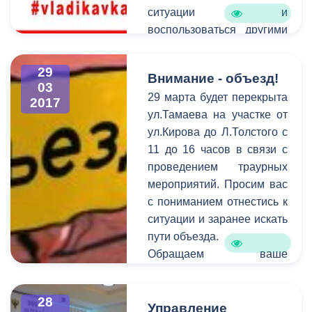
ситуации и
воспользоваться другими
видами транспорта.
29
Внимание - объезд!
03
29 марта будет перекрыта
2017
ул.Тамаева на участке от
ул.Кирова до Л.Толстого с
11 до 16 часов в связи с
проведением траурных
мероприятий. Просим вас
с пониманием отнестись к
ситуации и заранее искать
пути объезда.
Обращаем ваше
внимание на то, что
необходимо
28
своевременно сообщать
Управление