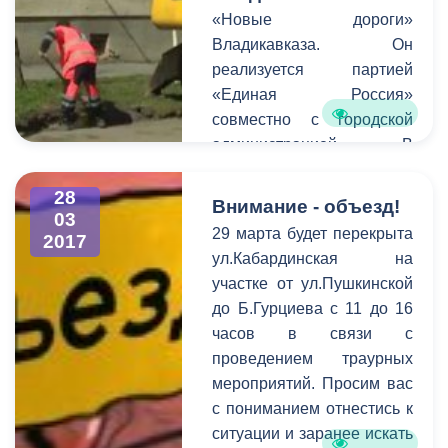
первый заместитель
«Новые дороги»
Председателя
Владикавказа. Он
Правительства РСО-
реализуется партией
Алания Ахсарбек
«Единая Россия»
Сабаткоев, Председатель
совместно с городской
Парламента РСО-
администрацией. В
Алания Алексей Мачнев,
рамках проекта в этом
главный федеральный
году будет
28
Внимание - объезд!
инспектор Аппарата
03
отремонтировано более
29 марта будет перекрыта
2017
Президента РФ в
30 дорог во Владикавказе.
ул.Кабардинская на
СКФО Андрей Бессонов,
Работы уже начались на
участке от ул.Пушкинской
первый заместитель
нескольких улицах. В
до Б.Гурциева с 11 до 16
Министра финансов РСО-
частности, на
часов в связи с
Алания Алан Дзагоев,
Кантемирова. Там
проведением траурных
глава АМС
приведут в порядок
мероприятий. Просим вас
г.Владикавказа Борис
дорожное полотно на
с пониманием отнестись к
Албегов, заместитель
протяженности всей
ситуации и заранее искать
главы АМС
улицы. Для этого