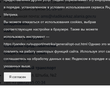
местного
Круглосуточный телефон Единой дежурной
в порядке, установленном в условиях использования сервиса Ян
самоуправления
диспетчерской службы
53-19-19
Метрика.
города
Электронная почта:
ams@vladikavkaz.alania.gov.ru
Вы можете отказаться от использования cookies, выбрав
Владикавказ:
Владикавказ
соответствующие настройки в браузере. Также вы можете
АМС
использовать инструмент —
Интернет приемная
https://yandex.ru/support/metrika/general/opt-out.html Однако это 
Собрание представителей
повлиять на работу некоторых функций сайта. Используя этот са
Общественный Совет
соглашаетесь на обработку данных о вас Яндексом в порядке и 
Пресс-центр
указанных выше.
Общественный транспорт
Владикавказ, пл. Штыба, №2
Я согласен
Тел:
+7 (8672) 55-00-34
Главный редактор: Биазарти Д. К.
Свидетельство о регистрации СМИ ЭЛ № ФС 77 –
75258 от 07.03.2019 выданное Федеральной Службой