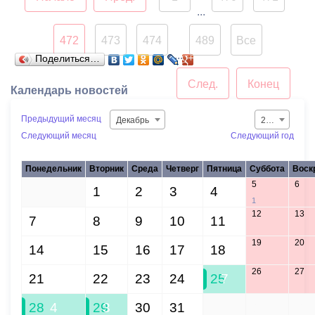
...
сообщения о фактах
В период c 20 по 27 марта
проявления
на горячую линию единой
472
473
474
489
Все
коррупционного
дежурно-диспетчерской
...
Поделиться…
поведения.
службы поступило 143
След.
Конец
обращения. В
Календарь новостей
оперативном порядке
Предыдущий месяц
специалисты выезжают на
Декабрь
2015
Следующий месяц
Следующий год
аварийные места и
устраняют проблемы в
Понедельник
Вторник
Среда
Четверг
Пятница
Суббота
Воск
сфере ЖКХ.
5
6
30
1
2
3
4
1
12
13
7
8
9
10
11
19
20
14
15
16
17
18
26
27
21
22
23
24
25
7
28
4
29
3
30
31
1
2
3