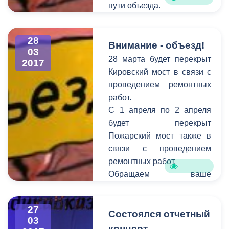
пути объезда.
г.Владикавказа Казбек
выделено 8 миллионов
Цоков, заместитель
рублей. Работы будут
управляющего отделением
выполнены в течение
28
Внимание - объезд!
Национального банка РСО-
полутора месяца. Дорога
03
28 марта будет перекрыт
Алания Юрий Кульчиев.
2017
давно нуждалась в
Кировский мост в связи с
ремонте, жители улицы
проведением ремонтных
неоднократно обращались
работ.
с этой проблемой к
С 1 апреля по 2 апреля
городским властям и
будет перекрыт
приемную «Единой
Пожарский мост также в
России».
связи с проведением
ремонтных работ.
Обращаем ваше
внимание на то, что
необходимо
27
своевременно сообщать
Состоялся отчетный
03
информацию о
концерт