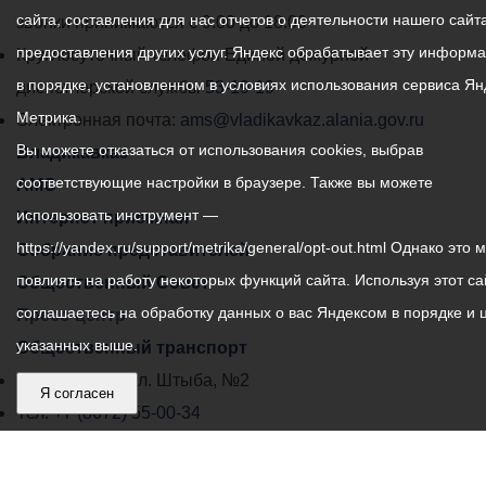
сайта, составления для нас отчетов о деятельности нашего сайта
администрации
звонки принимаются с 9:00 до 18:00
предоставления других услуг. Яндекс обрабатывает эту информ
местного
Круглосуточный телефон Единой дежурной
в порядке, установленном в условиях использования сервиса Ян
самоуправления
диспетчерской службы
53-19-19
Метрика.
города
Электронная почта:
ams@vladikavkaz.alania.gov.ru
Вы можете отказаться от использования cookies, выбрав
Владикавказ:
Владикавказ
соответствующие настройки в браузере. Также вы можете
АМС
использовать инструмент —
Интернет приемная
https://yandex.ru/support/metrika/general/opt-out.html Однако это 
Собрание представителей
повлиять на работу некоторых функций сайта. Используя этот са
Общественный Совет
соглашаетесь на обработку данных о вас Яндексом в порядке и 
Пресс-центр
указанных выше.
Общественный транспорт
Владикавказ, пл. Штыба, №2
Я согласен
Тел:
+7 (8672) 55-00-34
Главный редактор: Биазарти Д. К.
Свидетельство о регистрации СМИ ЭЛ № ФС 77 –