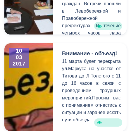
граждан. Встречи прошли
республиканских
в Левобережной и
профессиональных
Правобережной
образовательных
префектурах. В течение
учреждений. Сегодня в
четырех часов глава
актовом зале
принял порядка 20
администрации прошло
записавшихся на прием.
чествование победителей
10
Внимание - объезд!
Для более детального
и призеров конкурса.
03
11 марта будет перекрыта
выяснения проблем, с
2017
ул.Маркуса на участке от
которыми пришли
Титова до Л.Толстого с 11
горожане, к разговору
до 16 часов в связи с
были приглашены
проведением траурных
руководители структурных
мероприятий.Просим вас
подразделений АМС.
с пониманием отнестись к
Самыми актуальными в
ситуации и заранее искать
ходе приема стали
пути объезда.
коммунальные и
жилищные проблемы,