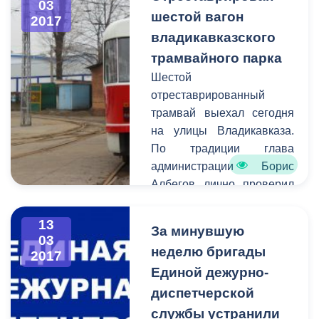
03
обсуждению стало
шестой вагон
2017
будущее сотрудничество
владикавказского
руководства ДЖД и
трамвайного парка
городских властей.
Шестой
отреставрированный
трамвай выехал сегодня
на улицы Владикавказа.
По традиции глава
администрации Борис
Албегов лично проверил
качество выполненных
работ и дал старт
13
За минувшую
обновленному
03
неделю бригады
2017
трамвайному вагону.
Единой дежурно-
диспетчерской
службы устранили