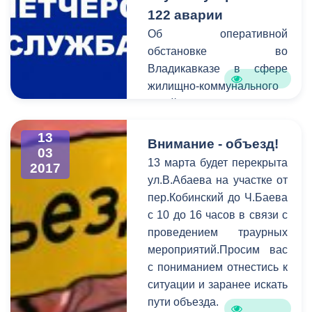
122 аварии
Об оперативной
обстановке во
Владикавказе в сфере
жилищно-коммунального
хозяйства сообщает
Единая дежурно-
13
диспетчерская служба.
Внимание - объезд!
03
В период c 6 по 13 марта
13 марта будет перекрыта
2017
на горячую линию единой
ул.В.Абаева на участке от
дежурно-диспетчерской
пер.Кобинский до Ч.Баева
службы поступило 122
с 10 до 16 часов в связи с
обращения. В
проведением траурных
оперативном порядке
мероприятий.Просим вас
специалисты выезжают на
с пониманием отнестись к
аварийные места и
ситуации и заранее искать
устраняют проблемы в
пути объезда.