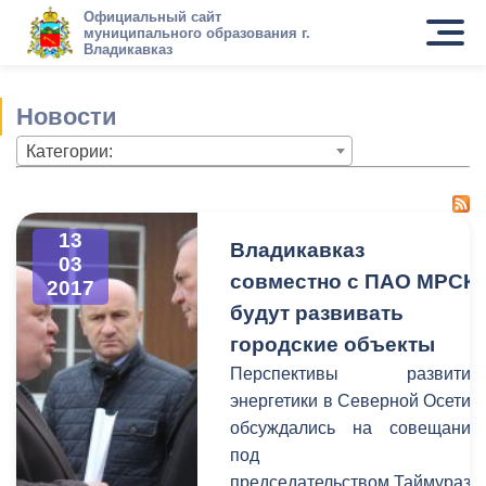
Официальный сайт
муниципального образования г.
Владикавказ
Новости
Категории:
13
Владикавказ
03
совместно с ПАО МРСК
2017
будут развивать
городские объекты
Перспективы развития
энергетики в Северной Осетии
обсуждались на совещании
под
председательством Таймураза