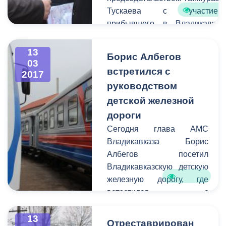
Тускаева с участием
прибывшего в Владикавказ
председателя совета
директоров ПАО «МРСК
13
Борис Албегов
Юга» Сергея Архипова.
03
встретился с
2017
руководством
детской железной
дороги
Сегодня глава АМС
Владикавказа Борис
Албегов посетил
Владикавказскую детскую
железную дорогу, где
встретился с
директором Натальей
Келехсаевой. Темой к
13
Отреставрирован