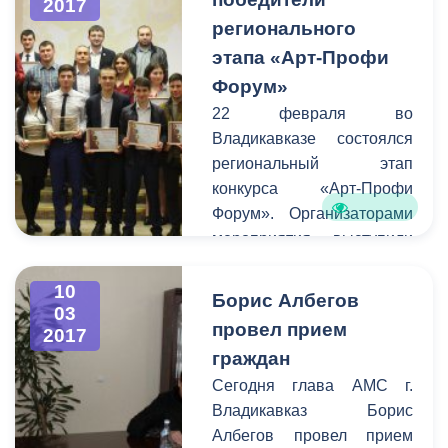
2017
актеры и режиссеры
регионального
смогут воплощать свои
самые смелые творческие
этапа «Арт-Профи
идеи и замыслы.
Форум»
Накануне на этой сцене
22 февраля во
прошло первое
Владикавказе состоялся
мероприятие - премьера
региональный этап
спектакля «Лейтенант с
конкурса «Арт-Профи
острова Инишмор»
Форум». Организаторами
режиссера Руслана
мероприятия выступили
Цагараева по
региональное отделение
одноименной повести
Российского Союза
10
Борис Албегов
ирландского драматурга
03
Молодёжи и Комитет
провел прием
Мартина Макдонаха.
2017
молодежной политики,
граждан
физической культуры и
Сегодня глава АМС г.
спорта АМС. В
Владикавказ Борис
соревновании приняли
Албегов провел прием
участие студенты 16-ти