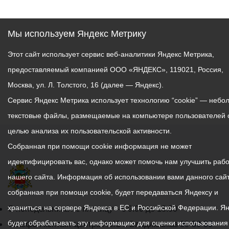
Мы используем Яндекс Метрику
Этот сайт использует сервис веб-аналитики Яндекс Метрика,
предоставляемый компанией ООО «ЯНДЕКС», 119021, Россия,
Москва, ул. Л. Толстого, 16 (далее — Яндекс).
Сервис Яндекс Метрика использует технологию “cookie” — небо
текстовые файлы, размещаемые на компьютере пользователей 
целью анализа их пользовательской активности.
Собранная при помощи cookie информация не может
идентифицировать вас, однако может помочь нам улучшить рабо
нашего сайта. Информация об использовании вами данного сайт
собранная при помощи cookie, будет передаваться Яндексу и
храниться на сервере Яндекса в ЕС и Российской Федерации. Я
График
С понедельника по пятницу – с 9.00 до 18.00
будет обрабатывать эту информацию для оценки использования
работы
Телефон контакт-центра АМС г. Владикавказ
30-30-30