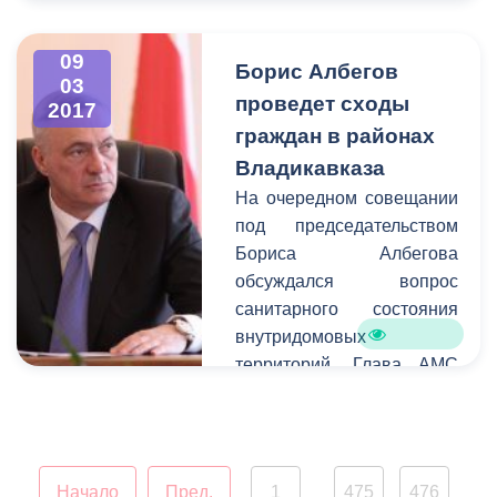
вопросы социальной
сферы, поддержка
09
Борис Албегов
начинающих
03
предпринимателей, а
проведет сходы
2017
также благоустройство
граждан в районах
городских территорий.
Владикавказа
На очередном совещании
под председательством
Бориса Албегова
обсуждался вопрос
санитарного состояния
внутридомовых
территорий. Глава АМС
призвал руководителей
проводить работу с
жителями
многоквартирных домов.
Начало
Пред.
1
475
476