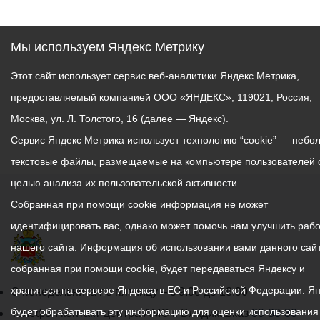
Мы используем Яндекс Метрику
Этот сайт использует сервис веб-аналитики Яндекс Метрика,
предоставляемый компанией ООО «ЯНДЕКС», 119021, Россия,
Москва, ул. Л. Толстого, 16 (далее — Яндекс).
Сервис Яндекс Метрика использует технологию “cookie” — небо
текстовые файлы, размещаемые на компьютере пользователей 
целью анализа их пользовательской активности.
Собранная при помощи cookie информация не может
идентифицировать вас, однако может помочь нам улучшить рабо
нашего сайта. Информация об использовании вами данного сайт
собранная при помощи cookie, будет передаваться Яндексу и
храниться на сервере Яндекса в ЕС и Российской Федерации. Я
График
С понедельника по пятницу – с 9.00 до 18.00
будет обрабатывать эту информацию для оценки использования
работы
Телефон контакт-центра АМС г. Владикавказ
30-30-30