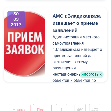
талантливой и одаренной
Краснодара прибыл для
молодежи столицы
проведения ежегодной
30
АМС г.Владикавказа
Северной Осетии-Алании.
экcпертизы во
03
извещает о приеме
2017
Владикавказ. Проверку
заявлений
прошли аттракционные
комплексы,
Администрация местного
расположенные в Парке
самоуправления
культуры и отдыха
г.Владикавказа извещает о
им.К.Л.Хетагурова, а
приеме заявлений для
также возле кинотеатра
включения в схему
«Терек».
размещения
нестационарных торговых
объектов и объектов по
оказанию услуг на
территории
г.Владикавказа мест
размещения торгово-
Начало
Пред.
1
469
470