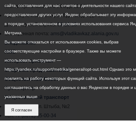
сайта, составления для нас отчетов о деятельности нашего сайта
администрации
звонки принимаются с 9:00 до 18:00
предоставления других услуг. Яндекс обрабатывает эту информ
местного
Круглосуточный телефон Единой дежурной
в порядке, установленном в условиях использования сервиса Ян
самоуправления
диспетчерской службы
53-19-19
Метрика.
города
Электронная почта:
ams@vladikavkaz.alania.gov.ru
Вы можете отказаться от использования cookies, выбрав
Владикавказ:
Владикавказ
соответствующие настройки в браузере. Также вы можете
АМС
использовать инструмент —
Интернет приемная
https://yandex.ru/support/metrika/general/opt-out.html Однако это 
Собрание представителей
повлиять на работу некоторых функций сайта. Используя этот са
Общественный Совет
соглашаетесь на обработку данных о вас Яндексом в порядке и 
Пресс-центр
указанных выше.
Общественный транспорт
Владикавказ, пл. Штыба, №2
Я согласен
Тел:
+7 (8672) 55-00-34
Главный редактор: Биазарти Д. К.
Свидетельство о регистрации СМИ ЭЛ № ФС 77 –