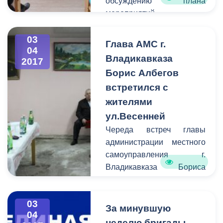
обсуждению плана
мероприятий,
приуроченных к
празднованию Дня
03
Глава АМС г.
04
Победы Советского
Владикавказа
2017
народа над фашистской
Борис Албегов
Германией в Великой
встретился с
Отечественной Войне
1941-1945 гг. В совещании
жителями
под председательством
ул.Весенней
руководителя
Череда встреч главы
Правобережной
администрации местного
администрации Казбека
самоуправления г.
Алагова приняли участие
Владикавказа Бориса
представители
Албегова с жителями
политических партий,
города продолжается. Две
образовательных
03
недели назад глава АМС
За минувшую
учреждений города,
04
совместно с
неделю бригады