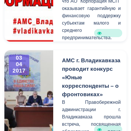
что АО "Корпорация МСП"
период до 2025 года".
оказывает гарантийную и
финансовую поддержку
субъектам малого и
среднего
предпринимательства.
03
АМС г. Владикавказа
04
проводит конкурс
2017
«Юные
корреспонденты – о
фронтовиках»
В Правобережной
администрации г.
Владикавказа прошла
встреча, посвященная