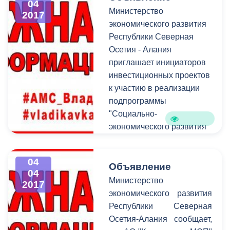
планы развития
04
Министерство
2017
организации и ее важную
экономического развития
роль в жизни города.
Республики Северная
Осетия - Алания
приглашает инициаторов
инвестиционных проектов
к участию в реализации
подпрограммы
"Социально-
экономического развития
Республики Северная
Осетия-Алания на 2016-
04
2025 годы" в рамках
Объявление
04
государственной
Министерство
2017
программы Российской
экономического развития
Федерации "Развитие
Республики Северная
Северо-Кавказского
Осетия-Алания сообщает,
федерального округа на