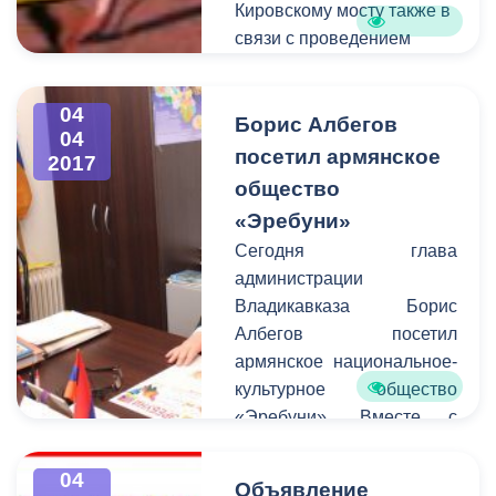
Кировскому мосту также в
связи с проведением
ремонтных работ.
04
Борис Албегов
04
посетил армянское
2017
общество
«Эребуни»
Сегодня глава
администрации
Владикавказа Борис
Албегов посетил
армянское национальное-
культурное общество
«Эребуни». Вместе с
представителями
организации он обсудил
04
Объявление