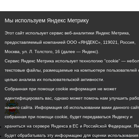
Мы используем Яндекс Метрику
Этот сайт использует сервис веб-аналитики Яндекс Метрика,
предоставляемый компанией ООО «ЯНДЕКС», 119021, Россия,
Москва, ул. Л. Толстого, 16 (далее — Яндекс).
Сервис Яндекс Метрика использует технологию “cookie” — небо
текстовые файлы, размещаемые на компьютере пользователей 
целью анализа их пользовательской активности.
Собранная при помощи cookie информация не может
идентифицировать вас, однако может помочь нам улучшить рабо
нашего сайта. Информация об использовании вами данного сайт
собранная при помощи cookie, будет передаваться Яндексу и
храниться на сервере Яндекса в ЕС и Российской Федерации. Я
График
С понедельника по пятницу – с 9.00 до 18.00
будет обрабатывать эту информацию для оценки использования
работы
Телефон контакт-центра АМС г. Владикавказ
30-30-30