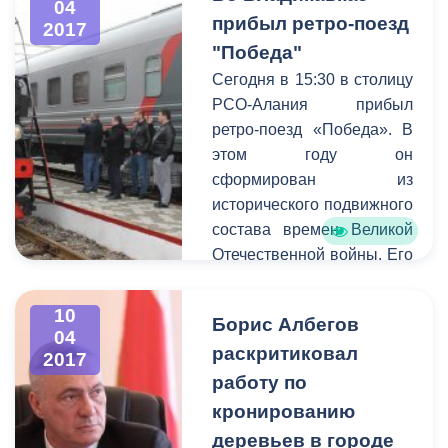
работ в летний период,
04
незаконного
прибыл ретро-поезд
2017
чтобы полностью
строительства зданий и
"Победа"
подготовить систему к
сооружений на
началу следующего
Сегодня в 15:30 в столицу
территории города. На
отопительного сезона и
РСО-Алания прибыл
совещании
избавить жителей города
ретро-поезд «Победа». В
присутствовали начальник
от возможных неудобств.
этом году он
Управления
сформирован из
административно-
исторического подвижного
технической
состава времен Великой
инспекции
Астан Кесаев
,
Отечественной войны. Его
заместитель главы АМС,
повели два паровоза,
курирующий данное
один из которых принимал
10
направление
Казбек
Борис Албегов
участие в Сталинградской
04
Цоков
, префекты районов
раскритиковал
битве.
2017
города
Казбек
Платформа
работу по
Алагов
и
Магомет
железнодорожной станции
кронированию
Дударов
.
«Владикавказ», на
деревьев в городе