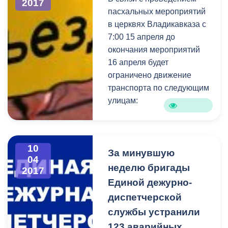
2017
пасхальных мероприятий
в церквях Владикавказа с
7:00 15 апреля до
окончания мероприятий
16 апреля будет
ограничено движение
транспорта по следующим
улицам:
ул.Войкова от
ул.Армянская до
10
ул.Кантемирова;
За минувшую
04
ул.Кантемирова от
неделю бригады
2017
ул.К.Хетагурова до
Единой дежурно-
ул.Армянская;
диспетчерской
ул.Армянская от
службы устранили
ул.Г.Баева до ул.Ч.Баева;
123 аварийных
ул.Кулова от ул.Чапаева