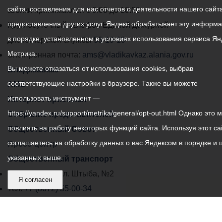
сайта, составления для нас отчетов о деятельности нашего сайта
администрации
звонки принимаются с 9:00 до 18:00
предоставления других услуг. Яндекс обрабатывает эту информ
местного
Круглосуточный телефон Единой дежурной
в порядке, установленном в условиях использования сервиса Ян
самоуправления
диспетчерской службы
53-19-19
Метрика.
города
Электронная почта:
ams@vladikavkaz.alania.gov.ru
Вы можете отказаться от использования cookies, выбрав
Владикавказ:
Владикавказ
соответствующие настройки в браузере. Также вы можете
АМС
использовать инструмент —
Интернет приемная
https://yandex.ru/support/metrika/general/opt-out.html Однако это 
Собрание представителей
повлиять на работу некоторых функций сайта. Используя этот са
Общественный Совет
соглашаетесь на обработку данных о вас Яндексом в порядке и 
Пресс-центр
указанных выше.
Общественный транспорт
Владикавказ, пл. Штыба, №2
Я согласен
Тел:
+7 (8672) 55-00-34
Главный редактор: Биазарти Д. К.
Свидетельство о регистрации СМИ ЭЛ № ФС 77 –