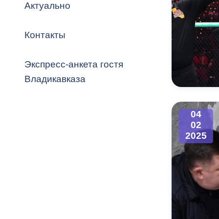
Владикавка
Актуально
Распоряжен
Контакты
ОРВ и эксп
Оценка деят
Экспресс-анкета гостя
местного с
Владикавказа
04
02
Открытые д
2025
Информация
проверок