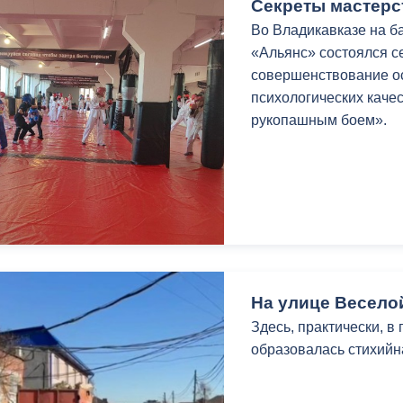
вопрос уборки будет 
Секреты мастерс
внимательно относить
Во Владикавказе на б
«Альянс» состоялся с
Игорь Шаталов отмети
совершенствование о
проведён субботник с
психологических каче
рукопашным боем».
На улице Весело
Здесь, практически, в
образовалась стихийн