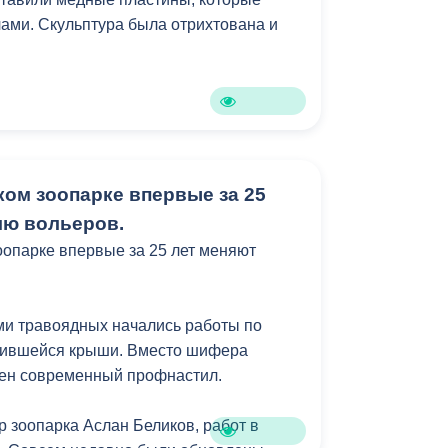
ами. Скульптура была отрихтована и
ком зоопарке впервые за 25
лю вольеров.
оопарке впервые за 25 лет меняют
ми травоядных начались работы по
удившейся крыши. Вместо шифера
лен современный профнастил.
р зоопарка Аслан Беликов, работ в