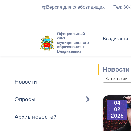
Версия для слабовидящих
Тел: 30
Официальный
сайт
Владикавказ
муниципального
образования г.
Владикавказ
Общие свед
Структура
Интернет-п
Председате
Структура
Новости
Реестры ма
Новости
Устав город
Торги и Кон
расписание
Обратная с
Комиссии
Новостная 
Актуально
Категории:
Новости
Города-поб
Программа
Противодей
Достоприме
Опросы
04
Владикавка
Формы обра
График при
02
принимаемы
2025
Архив новостей
Презентаци
рассмотрен
городского 