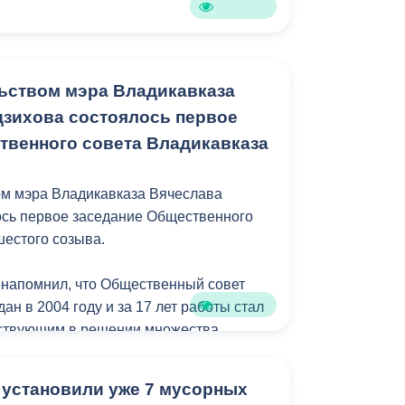
ьством мэра Владикавказа
зихова состоялось первое
твенного совета Владикавказа
ом мэра Владикавказа Вячеслава
ось первое заседание Общественного
шестого созыва.
 напомнил, что Общественный совет
ан в 2004 году и за 17 лет работы стал
аствующим в решении множества
 вопросов.
 установили уже 7 мусорных
го Совета вошли 35 представителей