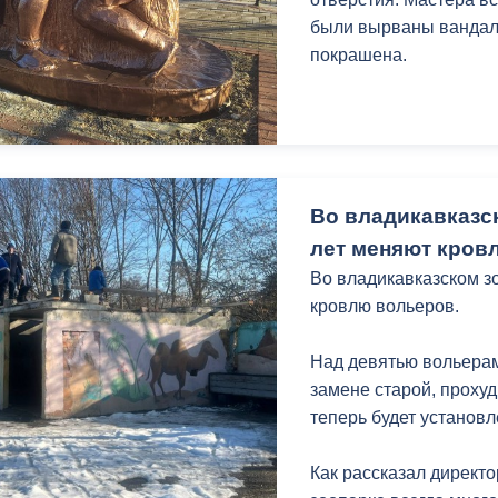
были вырваны вандал
покрашена.
Во владикавказс
лет меняют кров
Во владикавказском з
кровлю вольеров.
Над девятью вольера
замене старой, прох
теперь будет установ
Как рассказал директо