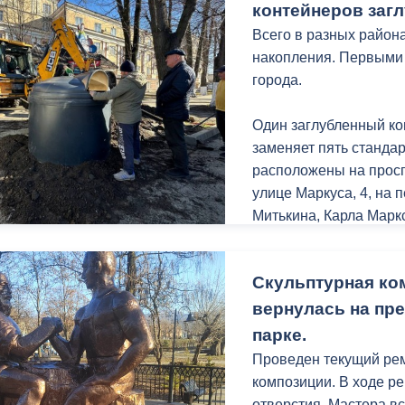
контейнеров загл
общественности - учён
Всего в разных район
управленцы, известны
накопления. Первыми
всего 35 человек.
города.
Председателем Общес
Один заглубленный ко
единогласным решени
заменяет пять станда
должность первого за
расположены на проспе
наук Лариса Дзахова, 
улице Маркуса, 4, на 
Тамара Кайтукова.
Митькина, Карла Маркс
переулках Театральн
Полномочия руководи
предназначены исключ
Михаил Михайлович Ш
Скульптурная ко
коммунальных отходо
успехов и качественн
вернулась на пр
парке.
Проведен текущий рем
композиции. В ходе р
отверстия. Мастера в