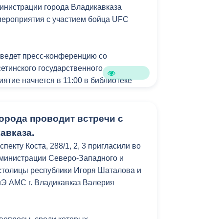
министрации города Владикавказа
Противодействие коррупции
 мероприятия с участием бойца UFC
Градостроительная деятельность
оведет пресс-конференцию со
Формирование комфортной
в
етинского государственного
городской среды
о
ятие начнется в 11:00 в библиотеке
Бюджет для граждан
Пространственные сведения
 с Федерацией СБЕ (ММА) РСО-Алании
орода проводит встречи с
ет мастер-класс в бойцовском клубе
авказа.
Гражданская оборона в
 по адресу: улица Чкалова, дом 41а.
екту Коста, 288/1, 2, 3 пригласили во
чрезвычайных ситуациях
дминистрации Северо-Западного и
тия свободный.
Незаконное строительство
столицы республики Игоря Шаталова и
Э АМС г. Владикавказ Валерия
и
ую возможность пообщаться с
Информация финансового
йцом, узнать больше о мире
органа
в, а также сделать добрые