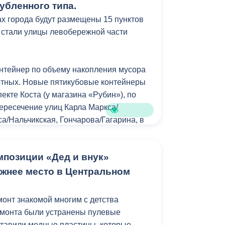
убленного типа.
ые, врачи, педагоги, политологи,
ах города будут размещены 15 пунктов
е журналисты и деятели культуры -
 стали улицы левобережной части
твенного совета шестого созыва
нтейнер по объему накопления мусора
ем избран политолог Вячеслав Атаев,
ртных. Новые пятикубовые контейнеры
местителя заняла доктор политических
кте Коста (у магазина «Рубин»), по
а пост секретаря-координатора -
пересечение улиц Карла Маркса/
а/Нальчикская, Гончарова/Гагарина, в
ый и Мамисонский. Контейнеры
теля органа добровольно сложил
ительно для сбора твердых
аталов— он пожелал новому составу
мпозиции «Дед и внук»
в.
ой работы на благо общества.
ежнее место в Центральном
онт знакомой многим с детства
емонта были устранены пулевые
ставили медные пластины, которые