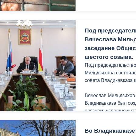
Под председател
Вячеслава Мильд
заседание Общес
шестого созыва.
Под председательств
Мильдзихова состоял
совета Владикавказа 
Вячеслав Мильдзихов
Владикавказа был созд
органом, успешно уч
актуальных городских
Во Владикавказе
В состав Общественно