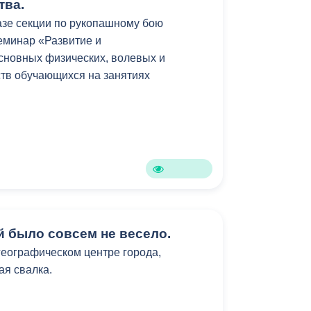
решаться, но жители и сами должны
тва.
ся к территории общего пользования.
азе секции по рукопашному бою
еминар «Развитие и
л, что на территории около домов уже
сновных физических, волевых и
илами префектуры района.
ств обучающихся на занятиях
й было совсем не весело.
 географическом центре города,
ая свалка.