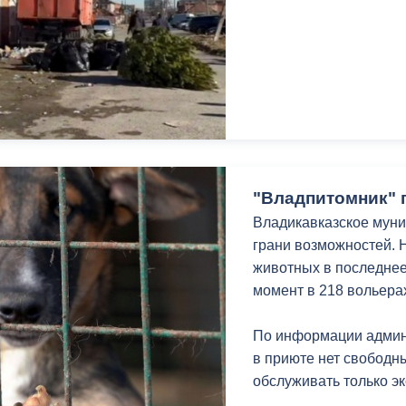
"Владпитомник" 
Владикавказское муни
грани возможностей. 
животных в последнее
момент в 218 вольера
По информации админ
в приюте нет свободн
обслуживать только э