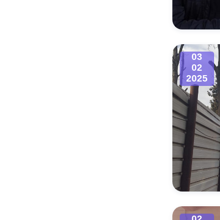
Муниципаль
03
02
2025
02