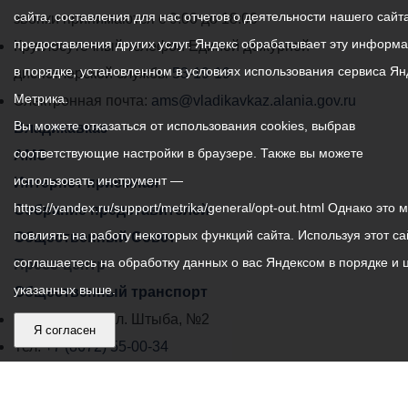
сайта, составления для нас отчетов о деятельности нашего сайта
администрации
звонки принимаются с 9:00 до 18:00
предоставления других услуг. Яндекс обрабатывает эту информ
местного
Круглосуточный телефон Единой дежурной
в порядке, установленном в условиях использования сервиса Ян
самоуправления
диспетчерской службы
53-19-19
Метрика.
города
Электронная почта:
ams@vladikavkaz.alania.gov.ru
Вы можете отказаться от использования cookies, выбрав
Владикавказ:
Владикавказ
соответствующие настройки в браузере. Также вы можете
АМС
использовать инструмент —
Интернет приемная
https://yandex.ru/support/metrika/general/opt-out.html Однако это 
Собрание представителей
повлиять на работу некоторых функций сайта. Используя этот са
Общественный Совет
соглашаетесь на обработку данных о вас Яндексом в порядке и 
Пресс-центр
указанных выше.
Общественный транспорт
Владикавказ, пл. Штыба, №2
Я согласен
Тел:
+7 (8672) 55-00-34
Главный редактор: Биазарти Д. К.
Свидетельство о регистрации СМИ ЭЛ № ФС 77 –