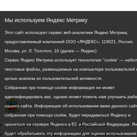
После установления
плюсовой температуры на
Мы используем Яндекс Метрику
обоих объектах покрасят
Этот сайт использует сервис веб-аналитики Яндекс Метрика,
лавочки и урны.
предоставляемый компанией ООО «ЯНДЕКС», 119021, Россия,
Даже зимой водные
Москва, ул. Л. Толстого, 16 (далее — Яндекс).
станции остаются
Сервис Яндекс Метрика использует технологию “cookie” — небо
популярными местами
текстовые файлы, размещаемые на компьютере пользователей 
для прогулок: жители
целью анализа их пользовательской активности.
города продолжают
наслаждаться свежим
Собранная при помощи cookie информация не может
воздухом и природой и в
идентифицировать вас, однако может помочь нам улучшить рабо
морозные дни.
нашего сайта. Информация об использовании вами данного сайт
собранная при помощи cookie, будет передаваться Яндексу и
храниться на сервере Яндекса в ЕС и Российской Федерации. Я
График
С понедельника по пятницу – с 9.00 до 18.00
будет обрабатывать эту информацию для оценки использования
работы
Телефон контакт-центра АМС г. Владикавказ
30-30-30