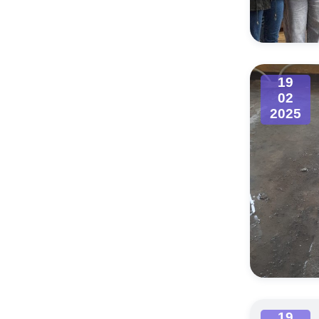
Муниципаль
19
02
2025
19