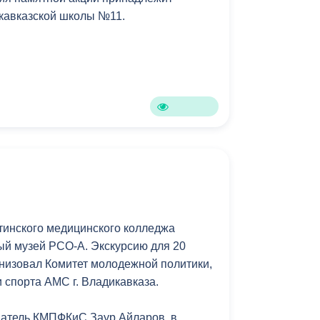
икавказской школы №11.
Противодействие коррупции
Градостроительная деятельность
Формирование комфортной
в
городской среды
о
Бюджет для граждан
Пространственные сведения
и
Гражданская оборона в
чрезвычайных ситуациях
тинского медицинского колледжа
й музей РСО-А. Экскурсию для 20
Незаконное строительство
низовал Комитет молодежной политики,
и
Информация финансового
 спорта АМС г. Владикавказа.
органа
датель КМПФКиС Заур Айларов, в