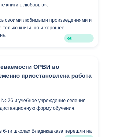
те книги с любовью».
сь своими любимыми произведениями и
е только книги, но и хорошее
нь.
ики КМПФКиС, популяризация чтения и
.
олеваемости ОРВИ во
роприятиях призами и подарками
еменно приостановлена работа
и. Стараемся подбирать тематические
орят они.
 № 26 и учебное учреждение селения
ится 10 человек. У организации два
 дистанционную форму обучения.
реждения — Владикавказская академия
оровительный лагерь «Звездочка».
 в 6-ти школах Владикавказа перешли на