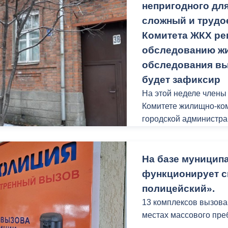
непригодного дл
сложный и трудо
Комитета ЖКХ ре
обследованию жи
обследования вы
будет зафиксир
На этой неделе член
Комитете жилищно-ком
городской администра
адресам:
Квартиру № 15 «в», по
57; 40 по Владикавказ
На базе муницип
Щербакова, 38.
функционирует с
полицейский».
13 комплексов вызова
местах массового пре