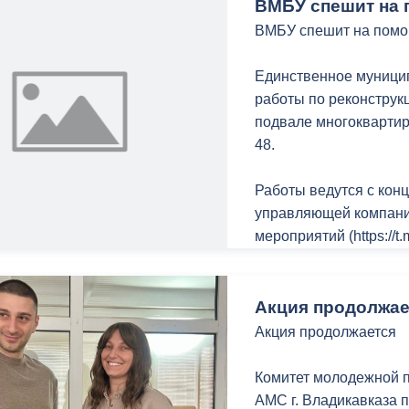
ВМБУ спешит на 
ВМБУ спешит на помо
Единственное муници
работы по реконструк
подвале многоквартир
48.
Работы ведутся с конц
управляющей компани
мероприятий (https://
проблем, накопившихс
Телефон управляющей
Акция продолжае
8 (8672) 20-00-24.
Акция продолжается
С заботой о городе, 
Комитет молодежной п
АМС г. Владикавказа пр