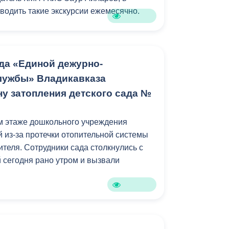
Бесплатная юридическая помощь
оводить такие экскурсии ежемесячно.
ем приглашать студентов ссузов
ться с уникальными национальными
 здесь представлены. Узнать больше о
да «Единой дежурно-
шего народа», — добавил Айларов.
лужбы» Владикавказа
ну затопления детского сада №
курсанты, такие мероприятия не только
 и вдохновляют на дальнейшее
м этаже дошкольного учреждения
 культурного наследия Осетии.
й из-за протечки отопительной системы
теля. Сотрудники сада столкнулись с
 сегодня рано утром и вызвали