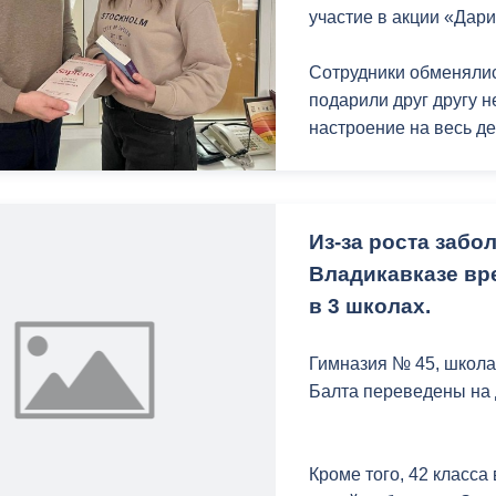
участие в акции «Дари
Сотрудники обменяли
подарили друг другу н
настроение на весь де
Как отмечают сотрудн
книг — важная задача
Из-за роста заб
«На многих наших ме
Владикавказе вр
выбираем именно книг
в 3 школах.
и интересные», — гов
Гимназия № 45, школа
Всего в Комитете труд
Балта переведены на
подведомственных уч
спорта и детский озд
Кроме того, 42 класса