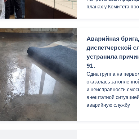
планах у Комитета пр
ный контроль
Выборы 2026
«Каждый месяц мы буд
республики ознакоми
экспонатами, которые
Аварийная брига
истории, культуре на
диспетчерской с
устранила причи
Как отметили сами экс
91.
обогащают знания, но
Одна группа на перво
изучение и сохранение
оказалась затопленно
и неисправности смеси
внештатной ситуацией
аварийную службу.