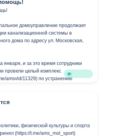
помощь!
щь!
пальное домоуправление продолжает
ции канализационной системы в
ного дома по адресу ул. Московская,
а января, и за это время сотрудники
и провели целый комплекс
t.me/amsvld/11329) по устранению
я годами.
 компании:
тся
ВМБУ «Домоуправление»!
олитики, физической культуры и спорта
инял (https://t.me/ams_mol_sport)