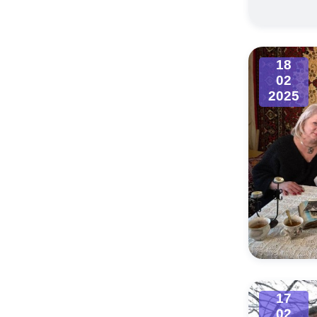
18
02
2025
17
02