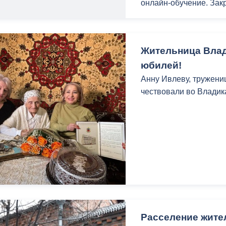
онлайн-обучение. Закр
Ограничительные меры
заболеваемости и улу
Жительница Влад
юбилей!
Анну Ивлеву, тружениц
чествовали во Владик
Расселение жите