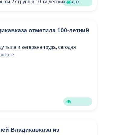
ыты 27 групп в 10-ти детских садах.
 помогут разорвать цепь
чшить эпидемиологическую ситуацию.
икавказа отметила 100-летний
у тыла и ветерана труда, сегодня
авказе.
лей Владикавказа из