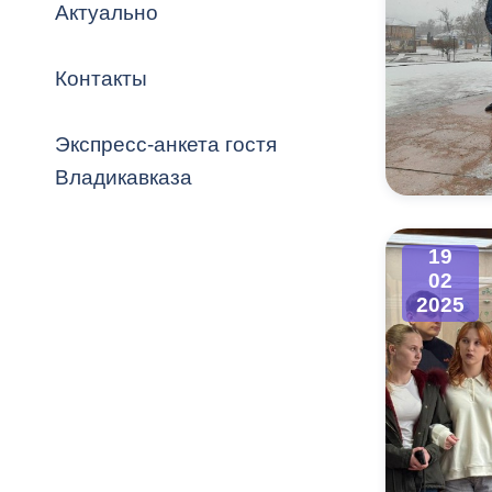
Владикавка
Актуально
Распоряжен
Контакты
ОРВ и эксп
Оценка деят
Экспресс-анкета гостя
местного с
Владикавказа
19
02
Открытые д
2025
Информация
проверок