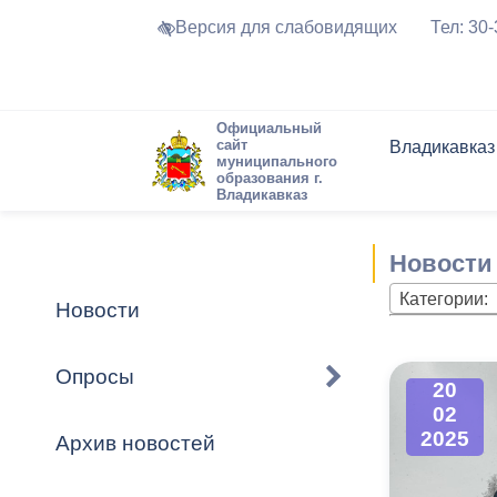
Версия для слабовидящих
Тел: 30
Официальный
сайт
Владикавказ
муниципального
образования г.
Владикавказ
Общие свед
Структура
Интернет-п
Председате
Структура
Новости
Реестры ма
Новости
Устав город
Торги и Кон
расписание
Обратная с
Комиссии
Новостная 
Актуально
Категории:
Новости
Города-поб
Программа
Противодей
Достоприме
Опросы
20
Владикавка
Формы обра
График при
02
принимаемы
2025
Архив новостей
Презентаци
рассмотрен
городского 