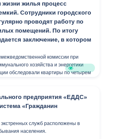
я жизни жилья процесс
емкий. Сотрудники городского
гулярно проводят работу по
лых помещений. По итогу
дается заключение, в котором
ы межведомственной комиссии при
мунального хозяйства и энергетики
ции обследовали квартиры по четырем
 улице Кутузова; 83/1, квартиры № 54;
ской, 30; Интернациональной, 51 и
ального предприятия «ЕДДС»
истема «Гражданин
 экстренных служб расположены в
бывания населения.