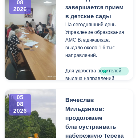
08
загущения территории
завершается прием
2026
дикорастущими
в детские сады
деревьями,
На сегодняшний день
муниципальные служащие
Управление образования
с утра косят, пилят
АМС Владикавказа
поросль между
выдало около 1,6 тыс.
захоронениями и
направлений.
собирают скошенную
траву.
Для удобства родителей
выдача направлений
была организована таким
образом, чтобы избежать
05
Вячеслав
очередей и долгого
08
Мильдзихов:
ожидания.
2026
продолжаем
Прием в детские сады
благоустраивать
начался 15 июля и
набережную Терека