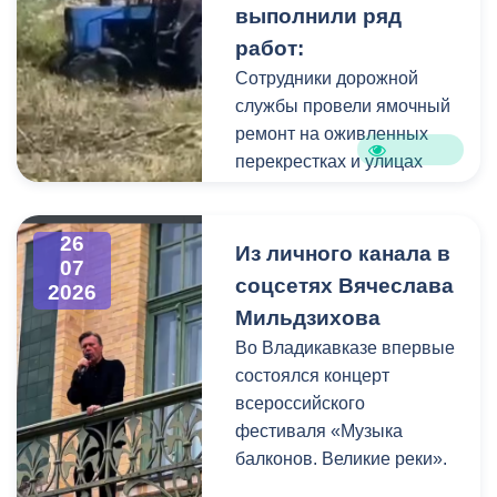
выполнили ряд
коммунальщики привели в
работ:
порядок и прилегающую
территорию, полностью
Сотрудники дорожной
очистив площадь вокруг
службы провели ямочный
памятника.
ремонт на оживленных
перекрестках и улицах
города. В частности, на
Архонском круге, по
26
улицам Весенняя,
Из личного канала в
07
Кырджалийская,
соцсетях Вячеслава
2026
Первомайская,
Мильдзихова
Барбашова,
Во Владикавказе впервые
Комсомольская.
состоялся концерт
всероссийского
фестиваля «Музыка
балконов. Великие реки».