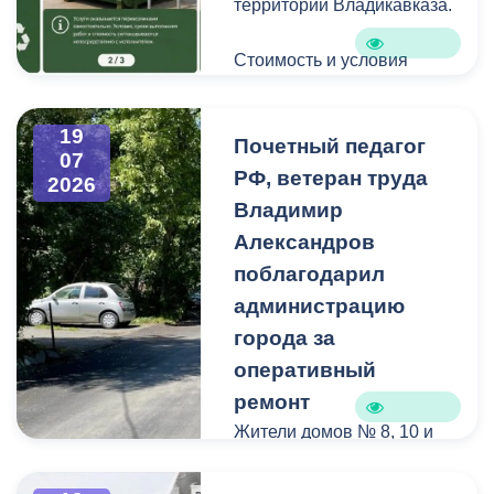
территории Владикавказа.
Стоимость и условия
вывоза уточняйте по
указанным телефонам.
19
Почетный педагог
07
РФ, ветеран труда
2026
Владимир
Александров
поблагодарил
администрацию
города за
оперативный
ремонт
Жители домов № 8, 10 и
12 по улице Иристонской
обратились в