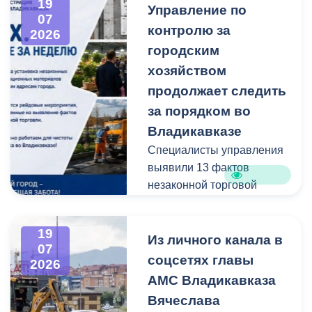
19
Управление по
администрацию
07
контролю за
Владикавказа с просьбой
2026
привести в порядок
городским
межквартальный проезд.
хозяйством
Работы выполнены:
продолжает следить
наиболее разрушенный
за порядком во
участок полностью
Владикавказе
заасфальтирован, на
Специалисты управления
остальных проведен
выявили 13 фактов
ямочный ремонт.
незаконной торговой
деятельности
В адрес главы МО – АМС
г. Владикавказа
19
Выявлено нарушение
Из личного канала в
Вячеслава Мильдзихова
07
сроков восстановления
поступило письмо, в
соцсетях главы
2026
асфальтового покрытия
котором жители
АМС Владикавказа
на пересечении ул.
благодарят городские
Вячеслава
Минина и ул.
службы за оперативную