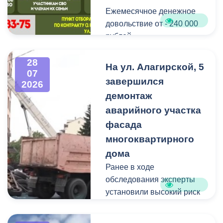
Ежемесячное денежное
Мероприятие
довольствие от - 240 000
организовано ВМБУК
рублей.
«Радуга».
Списание долго по
28
На ул. Алагирской, 5
07
кредитам участникам СВО
завершился
2026
до - 10 000 000 рублей.
демонтаж
аварийного участка
Рассматриваются
кандидаты мужского пола
фасада
на должности
многоквартирного
медицинского персонала.
дома
Ранее в ходе
Пункт отбора на военную
обследования эксперты
службу по контракту г.
установили высокий риск
Владикавказ, ул. Титова,
обрушения конструкции
д. 5.
площадью 362