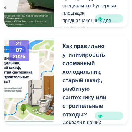
техники и других
Работы планируем
специальных бункерных
крупногабаритных
завершить осенью.
площадок,
отходов является
Проходят они в рамках
предназначенных для
административным
муниципальной
размещения
правонарушением.
программы
крупногабаритных
«Благоустройство и
отходов и строительного
21
Как правильно
07
озеленение».
мусора небольшого
утилизировать
2026
объема.
сломанный
холодильник,
Бункерные площадки
расположены по
старый шкаф,
следующим адресам:
разбитую
сантехнику или
строительные
отходы?
Собрали в наших
карточках всю полезную