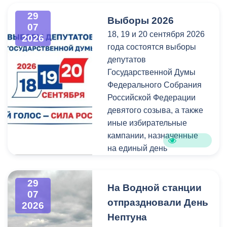
администрация
всех, кто любит и ценит
29
Выборы 2026
Владикавказа обещала,
богатейшее культурное
07
18, 19 и 20 сентября 2026
что льгота сохранится и
наследие нашей великой
2026
года состоятся выборы
будет предоставляться в
России.
депутатов
рамках нового
Государственной Думы
нормативного порядка.
Федерального Собрания
Изменения были связаны
Российской Федерации
с тем, что в начале 2026
девятого созыва, а также
года полномочия по
иные избирательные
организации
кампании, назначенные
пассажирских перевозок
на единый день
перешли в
голосования.
республиканский Комитет
по транспорту.
29
Ознакомиться со списками
На Водной станции
07
избирательных участков,
отпраздновали День
2026
их номерами и границами,
Нептуна
адресами помещений для