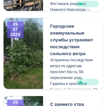
Фестиваль родом из
Нижнего Новгорода —
города, где в 2023 году
впервые прошли
26
Городские
концерты на балконах
07
коммунальные
исторических зданий.
2026
Проект быстро стал
службы устраняют
культурной визитной
последствия
карточкой региона, а
сильного ветра
сегодня его география
Устранены последствия
расширяется, объединяя
ветра по адресам:
разные города России.
проспект Коста, 56;
пересечение улиц
Во Владикавказе концерт
Гадиева и проспекта
прошел на балконе
Коста; ул. Бородинская, 40
особняка Ходякова. Для
жителей и гостей города
В результате сильных
26
С раннего утра
выступил солист