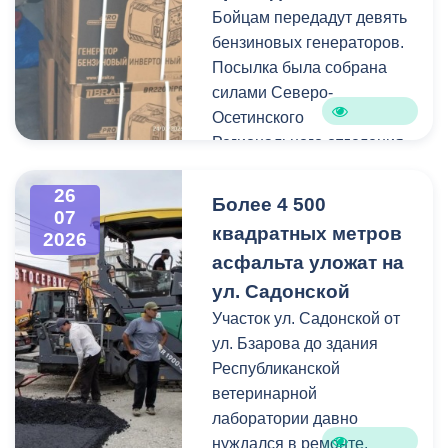
Бойцам передадут девять
Работы по распиловке и
бензиновых генераторов.
вывозу проводятся в
Посылка была собрана
оперативном режиме.
силами Северо-
Осетинского
На улицах Ватутина,
Регионального отделения
Горького, Лермонтова
молодёжной
выявлены упавшие ветки.
общероссийской
26
По улицам Магкаева и
Более 4 500
07
общественной
Карцинскому шоссе
квадратных метров
2026
организации «Российские
серьезных последствий не
асфальта уложат на
студенческие отряды».
зафиксировано —
ул. Садонской
отмечены лишь отдельные
Как отметил председатель
Участок ул. Садонской от
небольшие ветки.
правления организации
ул. Бзарова до здания
«Российские студенческие
Республиканской
отряды» Олег Габараев,
ветеринарной
генераторы бойцам
лаборатории давно
необходимы для
нуждался в ремонте.