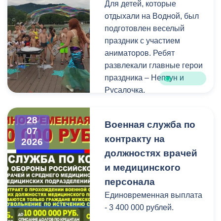
Для детей, которые
голосования, местами
отдыхали на Водной, был
нахождения участковых
подготовлен веселый
избирательных комиссий,
праздник с участием
а также номерами
аниматоров. Ребят
телефонов участковых
развлекали главные герои
избирательных комиссий
праздника – Нептун и
можно по ссылке:
Русалочка.
Как отметил заведующий
28
Военная служба по
Водной станцией Георгий
07
контракту на
Цгоев, празднование Дня
2026
Нептуна - уже старая
должностях врачей
добрая традиция.
и медицинского
персонала
В завершение праздника
Единовременная выплата
детей угостили
- 3 400 000 рублей.
сладостями.