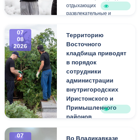
отдыхающих
развлекательные и
спортивные мероприятия.
07
Территорию
08
Восточного
2026
кладбища приводят
в порядок
сотрудники
администрации
внутригородских
Иристонского и
Примышленного
районов
Владикавказа
Чтобы избежать
07
Во Владикавказе