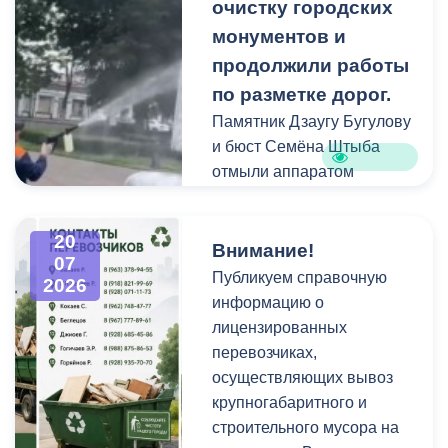
площадках и вдоль
очистку городских
проездов, что затрудняет
монументов и
работу
продолжили работы
специализированной
по разметке дорог.
техники.
Памятник Дзаугу Бугулову
и бюст Семёна Штыба
отмыли аппаратом
высокого давления и
специальными моющими
20
средствами. Такой подход
Внимание!
07
позволяет эффективно
Публикуем справочную
2026
смыть накопившуюся
информацию о
уличную пыль, налет и
лицензированных
копоть, не повреждая
перевозчиках,
структуру камня.
осуществляющих вывоз
крупногабаритного и
строительного мусора на