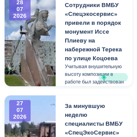
28
квадратных метра и весом
Сотрудники ВМБУ
07
около 53 тонн.
«Спецэкосервис»
2026
привели в порядок
Для предотвращения
монумент Иссе
возможной чрезвычайной
Плиеву на
ситуации Комиссия по
набережной Терека
предупреждению и
ликвидации ЧС ввела
по улице Коцоева
режим повышенной
Учитывая внушительную
готовности и
высоту композиции в
организовала комплекс
работе был задействован
неотложных мероприятий.
автоподъемник и аппарат
высокого давления.
27
Фигуру всадника и
За минувшую
07
постамент отмыли от
неделю
2026
накопившейся пыли.
специалисты ВМБУ
«СпецЭкоСервис»
Одновременно