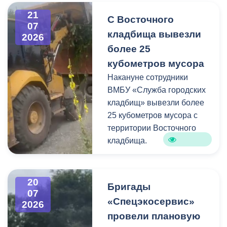
информацию про места и
21
С Восточного
способы утилизации
07
кладбища вывезли
крупногабаритного и
2026
строительного мусора.
более 25
кубометров мусора
Накануне сотрудники
ВМБУ «Служба городских
кладбищ» вывезли более
25 кубометров мусора с
территории Восточного
кладбища.
В период уборки мест
захоронений посетители
20
Бригады
нередко складируют
07
«Спецэкосервис»
2026
растительные и другие
провели плановую
отходы на смежных