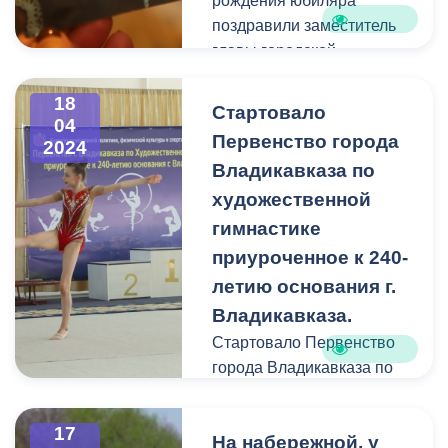
рождения юбиляра
поздравили заместитель
главы городской
администрации Мадина
Ходова, начальник отдела
18
Стартовало
04
по социальному развитию
Первенство города
2024
и делопроизводству
Владикавказа по
префектуры Северо-
художественной
Западного района Зарина
Бетрозова и руководитель
гимнастике
комплексного центра
приуроченное к 240-
социального
летию основания г.
обслуживания населения
Владикавказа.
Северо-Западного района
Стартовало Первенство
Бэла Сланова.
города Владикавказа по
художественной
гимнастике приуроченное
17
На набережной, у
к 240-летию основания г.