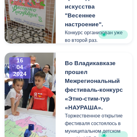
прокомментировал
искусства
победителей
заместитель начальника
подготовлены дипломы,
"Весеннее
УБиО АМС г.
медали и специальные
настроение".
Владикавказа Давид
призы.
Конкурс организован уже
Короев.
во второй раз.
«Спортсмен растет только
на соревнованиях. Чем
16
больше у него будет
Во Владикавказе
04
возможностей выступать
прошел
2024
на таких турнирах, тем
Межрегиональный
комфортнее он будет себя
фестиваль-конкурс
чувствовать и в
«Этно-стим-тур
дальнейшей карьере. А
мы, администрация
«НАУРАША».
Владикавказа, сделаем
Торжественное открытие
все возможное, чтобы как
фестиваля состоялось в
можно чаще проводить
муниципальном детском
такие крупные