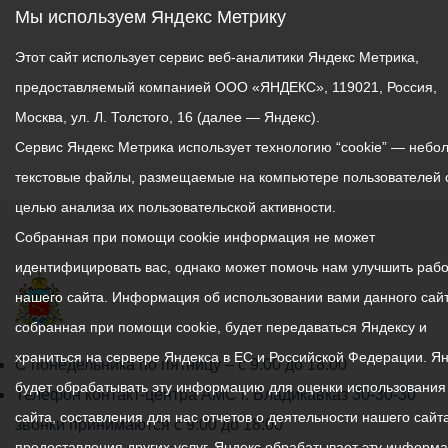
Мы используем Яндекс Метрику
Этот сайт использует сервис веб-аналитики Яндекс Метрика,
предоставляемый компанией ООО «ЯНДЕКС», 119021, Россия,
Москва, ул. Л. Толстого, 16 (далее — Яндекс).
Сервис Яндекс Метрика использует технологию “cookie” — небо
текстовые файлы, размещаемые на компьютере пользователей 
целью анализа их пользовательской активности.
Собранная при помощи cookie информация не может
идентифицировать вас, однако может помочь нам улучшить рабо
нашего сайта. Информация об использовании вами данного сайт
собранная при помощи cookie, будет передаваться Яндексу и
храниться на сервере Яндекса в ЕС и Российской Федерации. Я
График
С понедельника по пятницу – с 9.00 до 18.00
будет обрабатывать эту информацию для оценки использования
работы
Телефон контакт-центра АМС г. Владикавказ
30-30-30
сайта, составления для нас отчетов о деятельности нашего сайта
администрации
звонки принимаются с 9:00 до 18:00
предоставления других услуг. Яндекс обрабатывает эту информ