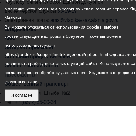
местного
Круглосуточный телефон Единой дежурной
в порядке, установленном в условиях использования сервиса Ян
самоуправления
диспетчерской службы
53-19-19
Метрика.
города
Электронная почта:
ams@vladikavkaz.alania.gov.ru
Вы можете отказаться от использования cookies, выбрав
Владикавказ:
Владикавказ
соответствующие настройки в браузере. Также вы можете
АМС
использовать инструмент —
Интернет приемная
https://yandex.ru/support/metrika/general/opt-out.html Однако это 
Собрание представителей
повлиять на работу некоторых функций сайта. Используя этот са
Общественный Совет
соглашаетесь на обработку данных о вас Яндексом в порядке и 
Пресс-центр
указанных выше.
Общественный транспорт
Владикавказ, пл. Штыба, №2
Я согласен
Тел:
+7 (8672) 55-00-34
Главный редактор: Биазарти Д. К.
Свидетельство о регистрации СМИ ЭЛ № ФС 77 –
75258 от 07.03.2019 выданное Федеральной Службой