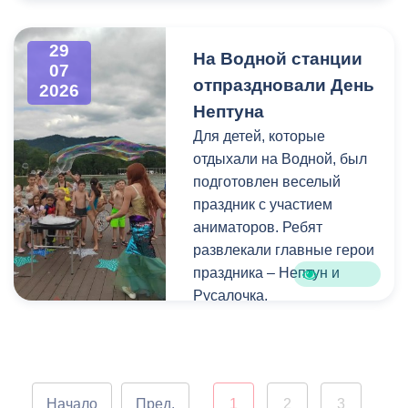
Напомним, ранее,
центром притяжения для
администрация
всех, кто любит и ценит
29
На Водной станции
Владикавказа обещала,
богатейшее культурное
07
отпраздновали День
что льгота сохранится и
наследие нашей великой
2026
будет предоставляться в
России.
Нептуна
рамках нового
Для детей, которые
нормативного порядка.
отдыхали на Водной, был
Изменения были связаны
подготовлен веселый
с тем, что в начале 2026
праздник с участием
года полномочия по
аниматоров. Ребят
организации
развлекали главные герои
пассажирских перевозок
праздника – Нептун и
перешли в
Русалочка.
республиканский Комитет
по транспорту.
Как отметил заведующий
Водной станцией Георгий
Цгоев, празднование Дня
Начало
Пред.
1
2
3