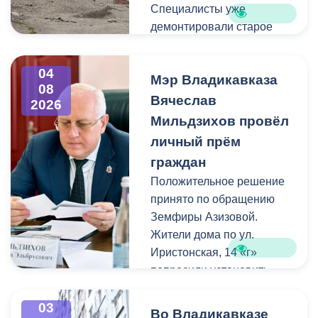
Специалисты уже
демонтировали старое
асфальтовое покрытие и
ограждение реки. Сейчас
04
Мэр Владикавказа
рабочие устанавливают
08
бордюры и поребрики,
Вячеслав
2026
готовят основания
Мильдзихов провёл
будущих дорожек к
личный прём
укладке брусчатки. Сейчас
граждан
специалисты
Положительное решение
обустраивают основание
принято по обращению
ограждения. Парапет
Земфиры Азизовой.
выполнен из
Жители дома по ул.
архитектурного бетона.
Иристонская, 14 «г»
Как и на других участках
попросили установить
набережной, бетонные
турники и досуговую зону
блоки будут чередоваться
для детей. Кроме того,
03
с металлическими
Во Владикавказе