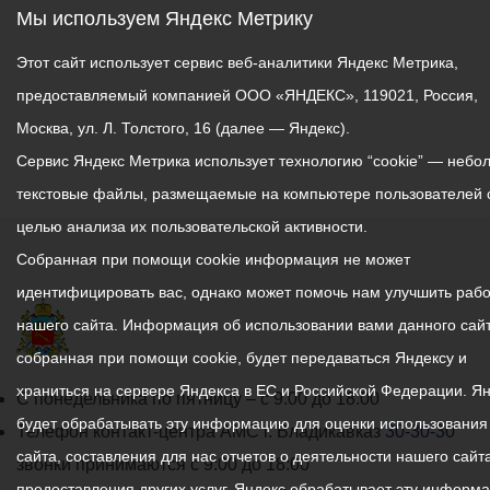
Мы используем Яндекс Метрику
Этот сайт использует сервис веб-аналитики Яндекс Метрика,
предоставляемый компанией ООО «ЯНДЕКС», 119021, Россия,
Москва, ул. Л. Толстого, 16 (далее — Яндекс).
Сервис Яндекс Метрика использует технологию “cookie” — небо
текстовые файлы, размещаемые на компьютере пользователей 
целью анализа их пользовательской активности.
Собранная при помощи cookie информация не может
идентифицировать вас, однако может помочь нам улучшить рабо
нашего сайта. Информация об использовании вами данного сайт
собранная при помощи cookie, будет передаваться Яндексу и
храниться на сервере Яндекса в ЕС и Российской Федерации. Я
График
С понедельника по пятницу – с 9.00 до 18.00
будет обрабатывать эту информацию для оценки использования
работы
Телефон контакт-центра АМС г. Владикавказ
30-30-30
сайта, составления для нас отчетов о деятельности нашего сайта
администрации
звонки принимаются с 9:00 до 18:00
предоставления других услуг. Яндекс обрабатывает эту информ