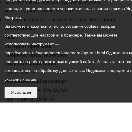
местного
Круглосуточный телефон Единой дежурной
в порядке, установленном в условиях использования сервиса Ян
самоуправления
диспетчерской службы
53-19-19
Метрика.
города
Электронная почта:
ams@vladikavkaz.alania.gov.ru
Вы можете отказаться от использования cookies, выбрав
Владикавказ:
Владикавказ
соответствующие настройки в браузере. Также вы можете
АМС
использовать инструмент —
Интернет приемная
https://yandex.ru/support/metrika/general/opt-out.html Однако это 
Собрание представителей
повлиять на работу некоторых функций сайта. Используя этот са
Общественный Совет
соглашаетесь на обработку данных о вас Яндексом в порядке и 
Пресс-центр
указанных выше.
Общественный транспорт
Владикавказ, пл. Штыба, №2
Я согласен
Тел:
+7 (8672) 55-00-34
Главный редактор: Биазарти Д. К.
Свидетельство о регистрации СМИ ЭЛ № ФС 77 –
75258 от 07.03.2019 выданное Федеральной Службой