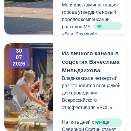
Меняйло, администрация
преобразования
Колхидова и руководителя
города утвердила новый
набережной Терека как
Северо-Осетинского
порядок компенсации
главной прогулочной зоны
отделения студенческих
расходов МУП
Владикавказа.
отрядов Олега Габараева
«ВладТрамвай».
и всех неравнодушных
жителей города за
Чтобы получить школьный
активное участие в сборе
30
Из личного канала в
проездной, необходимо
07
гуманитарной помощи для
соцсетях Вячеслава
2026
сдать фотографию 3×4 в
бойцов.
Мильдзихова
администрацию своей
школы. Проездной будет
Владикавказ в четвертый
Мой канал в Макс.
действовать до конца
раз становится площадкой
календарного года.
для проведения
Пользоваться проездным
Всероссийского
удостоверением может
этнофестиваля «РОН».
только ученик, на имя
которого он оформлен.
На пять дней столица
Северной Осетии станет