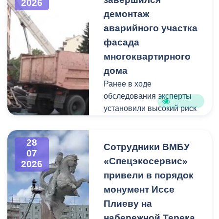
2026
до - 10 000 000 рублей.
демонтаж
аварийного участка
Рассматриваются
кандидаты мужского пола
фасада
на должности
многоквартирного
медицинского персонала.
дома
Ранее в ходе
Пункт отбора на военную
обследования эксперты
службу по контракту г.
установили высокий риск
Владикавказ, ул. Титова,
обрушения конструкции
д. 5.
площадью 362
28
квадратных метра и весом
Сотрудники ВМБУ
07
около 53 тонн.
«Спецэкосервис»
2026
привели в порядок
Для предотвращения
монумент Иссе
возможной чрезвычайной
Плиеву на
ситуации Комиссия по
набережной Терека
предупреждению и