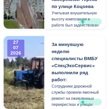
ликвидации ЧС ввела
по улице Коцоева
режим повышенной
Учитывая внушительную
готовности и
высоту композиции в
организовала комплекс
работе был задействован
неотложных мероприятий.
автоподъемник и аппарат
высокого давления.
27
Фигуру всадника и
За минувшую
07
постамент отмыли от
неделю
2026
накопившейся пыли.
специалисты ВМБУ
«СпецЭкоСервис»
Одновременно
выполнили ряд
коммунальщики привели в
работ:
порядок и прилегающую
территорию, полностью
Сотрудники дорожной
очистив площадь вокруг
службы провели ямочный
памятника.
ремонт на оживленных
перекрестках и улицах