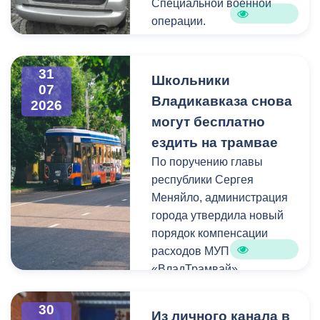
Специальной военной
операции.
В этот раз на фронт везут
31
газовые баллоны,
Школьники
07
бензиновые генераторы и
Владикавказа снова
2026
теплые одеяла.
могут бесплатно
ездить на трамвае
Хочу поблагодарить
По поручению главы
нашего земляка,
республики Сергея
бизнесмена Казбека
Меняйло, администрация
Колхидова и руководителя
города утвердила новый
Северо-Осетинского
порядок компенсации
отделения студенческих
расходов МУП
отрядов Олега Габараева
«ВладТрамвай».
и всех неравнодушных
жителей города за
Чтобы получить школьный
активное участие в сборе
30
Из личного канала в