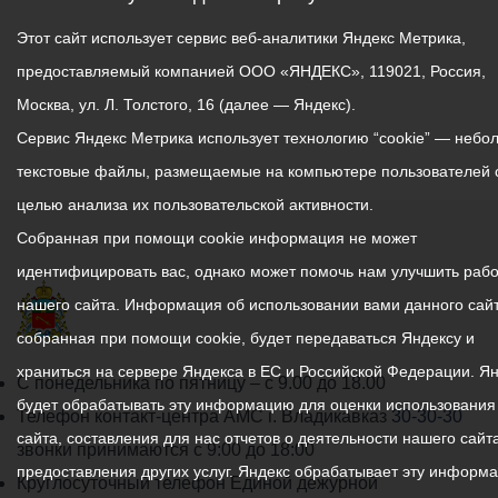
Этот сайт использует сервис веб-аналитики Яндекс Метрика,
предоставляемый компанией ООО «ЯНДЕКС», 119021, Россия,
Москва, ул. Л. Толстого, 16 (далее — Яндекс).
Сервис Яндекс Метрика использует технологию “cookie” — небо
текстовые файлы, размещаемые на компьютере пользователей 
целью анализа их пользовательской активности.
Собранная при помощи cookie информация не может
идентифицировать вас, однако может помочь нам улучшить рабо
нашего сайта. Информация об использовании вами данного сайт
собранная при помощи cookie, будет передаваться Яндексу и
храниться на сервере Яндекса в ЕС и Российской Федерации. Я
График
С понедельника по пятницу – с 9.00 до 18.00
будет обрабатывать эту информацию для оценки использования
работы
Телефон контакт-центра АМС г. Владикавказ
30-30-30
сайта, составления для нас отчетов о деятельности нашего сайта
администрации
звонки принимаются с 9:00 до 18:00
предоставления других услуг. Яндекс обрабатывает эту информ
местного
Круглосуточный телефон Единой дежурной