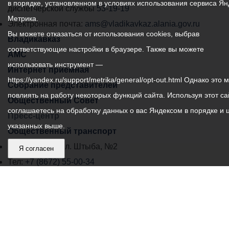
в порядке, установленном в условиях использования сервиса Ян
самоуправления
диспетчерской службы
53-19-19
Метрика.
города
Электронная почта:
ams@vladikavkaz.alania.gov.ru
Вы можете отказаться от использования cookies, выбрав
Владикавказ:
Владикавказ
соответствующие настройки в браузере. Также вы можете
АМС
использовать инструмент —
Интернет приемная
https://yandex.ru/support/metrika/general/opt-out.html Однако это 
Собрание представителей
повлиять на работу некоторых функций сайта. Используя этот са
Общественный Совет
соглашаетесь на обработку данных о вас Яндексом в порядке и 
Пресс-центр
указанных выше.
Общественный транспорт
Владикавказ, пл. Штыба, №2
Я согласен
Тел:
+7 (8672) 55-00-34
Главный редактор: Биазарти Д. К.
Свидетельство о регистрации СМИ ЭЛ № ФС 77 –
75258 от 07.03.2019 выданное Федеральной Службой
по надзору в сфере связи, информационных