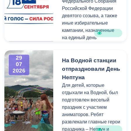
Федерального Собрания
Изменения были связаны
Российской Федерации
с тем, что в начале 2026
девятого созыва, а также
года полномочия по
иные избирательные
организации
кампании, назначенные
пассажирских перевозок
на единый день
перешли в
голосования.
республиканский Комитет
по транспорту.
29
Ознакомиться со списками
На Водной станции
07
избирательных участков,
отпраздновали День
2026
их номерами и границами,
Нептуна
адресами помещений для
Для детей, которые
голосования, местами
отдыхали на Водной, был
нахождения участковых
подготовлен веселый
избирательных комиссий,
праздник с участием
а также номерами
аниматоров. Ребят
телефонов участковых
развлекали главные герои
избирательных комиссий
праздника – Нептун и