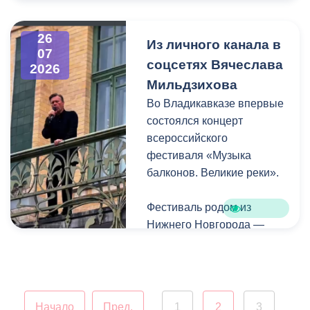
города. В частности, на
Архонском круге, по
26
улицам Весенняя,
Из личного канала в
07
Кырджалийская,
соцсетях Вячеслава
2026
Первомайская,
Мильдзихова
Барбашова,
Во Владикавказе впервые
Комсомольская.
состоялся концерт
всероссийского
фестиваля «Музыка
балконов. Великие реки».
Фестиваль родом из
Нижнего Новгорода —
города, где в 2023 году
впервые прошли
концерты на балконах
исторических зданий.
Начало
Пред.
1
2
3