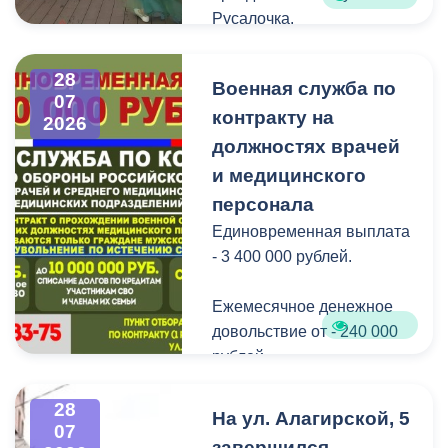
можно по ссылке:
Русалочка.
Как отметил заведующий
28
Военная служба по
Водной станцией Георгий
07
контракту на
Цгоев, празднование Дня
2026
Нептуна - уже старая
должностях врачей
добрая традиция.
и медицинского
персонала
В завершение праздника
Единовременная выплата
детей угостили
- 3 400 000 рублей.
сладостями.
Ежемесячное денежное
Мероприятие
довольствие от - 240 000
организовано ВМБУК
рублей.
«Радуга».
Списание долго по
28
На ул. Алагирской, 5
07
кредитам участникам СВО
завершился