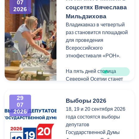
проездной, необходимо
07
гуманитарной помощи для
соцсетях Вячеслава
2026
сдать фотографию 3×4 в
бойцов.
Мильдзихова
администрацию своей
школы. Проездной будет
Владикавказ в четвертый
Мой канал в Макс.
действовать до конца
раз становится площадкой
календарного года.
для проведения
Пользоваться проездным
Всероссийского
удостоверением может
этнофестиваля «РОН».
только ученик, на имя
которого он оформлен.
На пять дней столица
Северной Осетии станет
Напомним, ранее,
центром притяжения для
администрация
всех, кто любит и ценит
29
Выборы 2026
Владикавказа обещала,
богатейшее культурное
07
18, 19 и 20 сентября 2026
что льгота сохранится и
наследие нашей великой
2026
года состоятся выборы
будет предоставляться в
России.
депутатов
рамках нового
Государственной Думы
нормативного порядка.