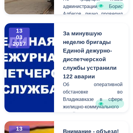
администрации Борис
Албегов лично проверил
качество выполненных
работ и дал старт
13
За минувшую
обновленному
03
неделю бригады
2017
трамвайному вагону.
Единой дежурно-
диспетчерской
службы устранили
122 аварии
Об оперативной
обстановке во
Владикавказе в сфере
жилищно-коммунального
хозяйства сообщает
Единая дежурно-
13
диспетчерская служба.
Внимание - объезд!