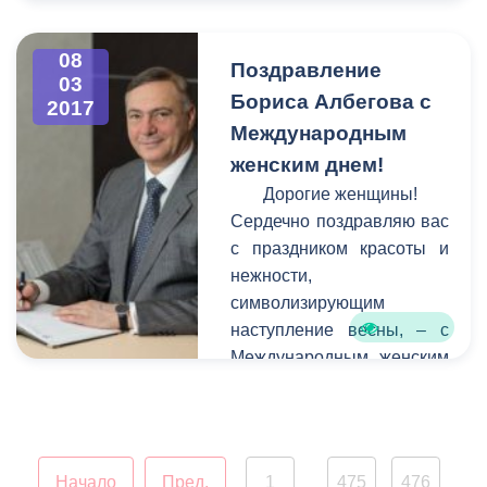
гостей северо-осетинской
столицы у въезда в город
стороны города Беслана.
08
Поздравление
03
К сожалению, в последние
Бориса Албегова с
2017
годы вид сооружения
Международным
оставлял желать лучшего -
женским днем!
оно пострадало от
коррозии, стала заметной
Дорогие женщины!
усталость металла.
Сердечно поздравляю вас
с праздником красоты и
нежности,
символизирующим
наступление весны, – с
Международным женским
днем!
Начало
Пред.
1
475
476