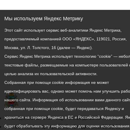
Мы используем Яндекс Метрику
Этот сайт использует сервис веб-аналитики Яндекс Метрика,
предоставляемый компанией ООО «ЯНДЕКС», 119021, Россия,
Москва, ул. Л. Толстого, 16 (далее — Яндекс).
Сервис Яндекс Метрика использует технологию “cookie” — небо
текстовые файлы, размещаемые на компьютере пользователей 
целью анализа их пользовательской активности.
Собранная при помощи cookie информация не может
идентифицировать вас, однако может помочь нам улучшить рабо
нашего сайта. Информация об использовании вами данного сайт
собранная при помощи cookie, будет передаваться Яндексу и
храниться на сервере Яндекса в ЕС и Российской Федерации. Я
График
С понедельника по пятницу – с 9.00 до 18.00
будет обрабатывать эту информацию для оценки использования
работы
Телефон контакт-центра АМС г. Владикавказ
30-30-30