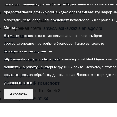
сайта, составления для нас отчетов о деятельности нашего сайта
администрации
звонки принимаются с 9:00 до 18:00
предоставления других услуг. Яндекс обрабатывает эту информ
местного
Круглосуточный телефон Единой дежурной
в порядке, установленном в условиях использования сервиса Ян
самоуправления
диспетчерской службы
53-19-19
Метрика.
города
Электронная почта:
ams@vladikavkaz.alania.gov.ru
Вы можете отказаться от использования cookies, выбрав
Владикавказ:
Владикавказ
соответствующие настройки в браузере. Также вы можете
АМС
использовать инструмент —
Интернет приемная
https://yandex.ru/support/metrika/general/opt-out.html Однако это 
Собрание представителей
повлиять на работу некоторых функций сайта. Используя этот са
Общественный Совет
соглашаетесь на обработку данных о вас Яндексом в порядке и 
Пресс-центр
указанных выше.
Общественный транспорт
Владикавказ, пл. Штыба, №2
Я согласен
Тел:
+7 (8672) 55-00-34
Главный редактор: Биазарти Д. К.
Свидетельство о регистрации СМИ ЭЛ № ФС 77 –