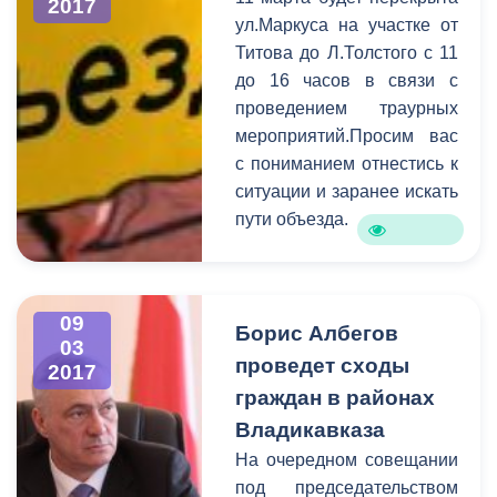
выяснения проблем, с
2017
ул.Маркуса на участке от
которыми пришли
Титова до Л.Толстого с 11
горожане, к разговору
до 16 часов в связи с
были приглашены
проведением траурных
руководители структурных
мероприятий.Просим вас
подразделений АМС.
с пониманием отнестись к
Самыми актуальными в
ситуации и заранее искать
ходе приема стали
пути объезда.
коммунальные и
жилищные проблемы,
вопросы социальной
сферы, поддержка
09
Борис Албегов
начинающих
03
предпринимателей, а
проведет сходы
2017
также благоустройство
граждан в районах
городских территорий.
Владикавказа
На очередном совещании
под председательством