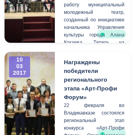
работу муниципальный
г. Владикавказ имела
молодежный театр,
возможность
созданный по инициативе
предупредить остальных
начальника Управления
граждан города о
культуры города Алана
временных неудобствах
Кокаева. Теперь на
для передвижения на тех
площадке центра
или иных улицах.
им.Хетагурова на улице
10
Награждены
Павленко молодые
03
победители
2017
актеры и режиссеры
регионального
смогут воплощать свои
самые смелые творческие
этапа «Арт-Профи
идеи и замыслы.
Форум»
Накануне на этой сцене
22 февраля во
прошло первое
Владикавказе состоялся
мероприятие - премьера
региональный этап
спектакля «Лейтенант с
конкурса «Арт-Профи
острова Инишмор»