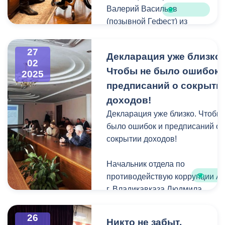
Валерий Васильев
(позывной Гефест) из
военной династии. В 2016
году поступил в Рязанское
27
Декларация уже близко.
гвардейское высшее
02
Чтобы не было ошибок 
воздушно-десантное
2025
командное училище. По
предписаний о сокрыти
окончании обучения был
доходов!
распределен во вторую
Декларация уже близко. Чтобы
бригаду специального
было ошибок и предписаний о
назначения.
сокрытии доходов!
В зоне проведения СВО
Начальник отдела по
находился с первых дней.
противодействую коррупции 
Награжден медалью
г. Владикавказа Людмила
Суворова. При
Цагараева разъяснила
выполнении боевой
муниципальным служащим
26
Никто не забыт,
задачи получил серьезное