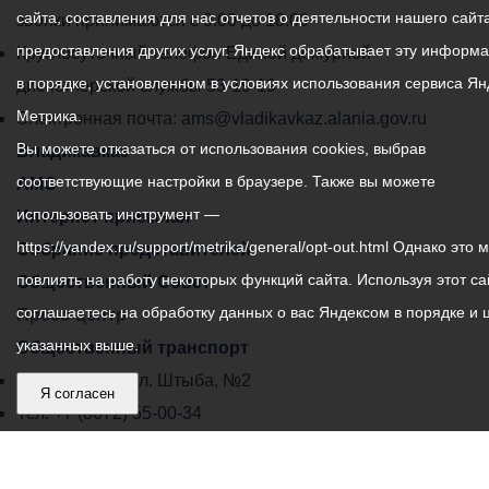
сайта, составления для нас отчетов о деятельности нашего сайта
администрации
звонки принимаются с 9:00 до 18:00
предоставления других услуг. Яндекс обрабатывает эту информ
местного
Круглосуточный телефон Единой дежурной
в порядке, установленном в условиях использования сервиса Ян
самоуправления
диспетчерской службы
53-19-19
Метрика.
города
Электронная почта:
ams@vladikavkaz.alania.gov.ru
Вы можете отказаться от использования cookies, выбрав
Владикавказ:
Владикавказ
соответствующие настройки в браузере. Также вы можете
АМС
использовать инструмент —
Интернет приемная
https://yandex.ru/support/metrika/general/opt-out.html Однако это 
Собрание представителей
повлиять на работу некоторых функций сайта. Используя этот са
Общественный Совет
соглашаетесь на обработку данных о вас Яндексом в порядке и 
Пресс-центр
указанных выше.
Общественный транспорт
Владикавказ, пл. Штыба, №2
Я согласен
Тел:
+7 (8672) 55-00-34
Главный редактор: Биазарти Д. К.
Свидетельство о регистрации СМИ ЭЛ № ФС 77 –