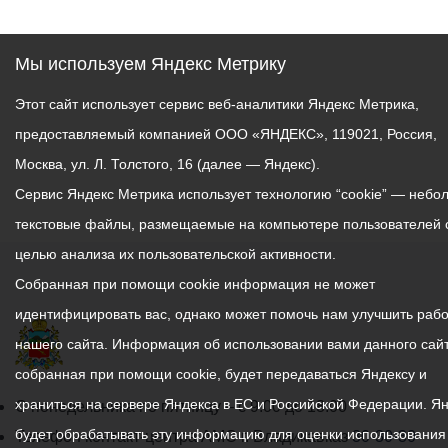
Мы используем Яндекс Метрику
Этот сайт использует сервис веб-аналитики Яндекс Метрика,
предоставляемый компанией ООО «ЯНДЕКС», 119021, Россия,
Москва, ул. Л. Толстого, 16 (далее — Яндекс).
Сервис Яндекс Метрика использует технологию “cookie” — небо
текстовые файлы, размещаемые на компьютере пользователей 
целью анализа их пользовательской активности.
Собранная при помощи cookie информация не может
идентифицировать вас, однако может помочь нам улучшить рабо
нашего сайта. Информация об использовании вами данного сайт
собранная при помощи cookie, будет передаваться Яндексу и
храниться на сервере Яндекса в ЕС и Российской Федерации. Я
График
С понедельника по пятницу – с 9.00 до 18.00
будет обрабатывать эту информацию для оценки использования
работы
Телефон контакт-центра АМС г. Владикавказ
30-30-30