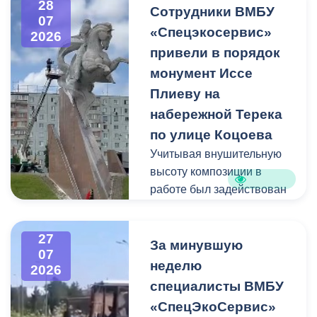
28
квадратных метра и весом
Сотрудники ВМБУ
07
около 53 тонн.
«Спецэкосервис»
2026
привели в порядок
Для предотвращения
монумент Иссе
возможной чрезвычайной
Плиеву на
ситуации Комиссия по
набережной Терека
предупреждению и
ликвидации ЧС ввела
по улице Коцоева
режим повышенной
Учитывая внушительную
готовности и
высоту композиции в
организовала комплекс
работе был задействован
неотложных мероприятий.
автоподъемник и аппарат
высокого давления.
27
Фигуру всадника и
За минувшую
07
постамент отмыли от
неделю
2026
накопившейся пыли.
специалисты ВМБУ
«СпецЭкоСервис»
Одновременно