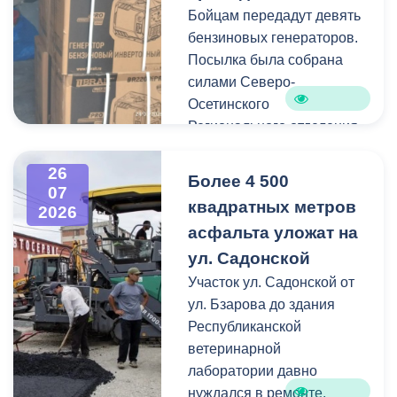
Бойцам передадут девять
Работы по распиловке и
бензиновых генераторов.
вывозу проводятся в
Посылка была собрана
оперативном режиме.
силами Северо-
Осетинского
На улицах Ватутина,
Регионального отделения
Горького, Лермонтова
молодёжной
выявлены упавшие ветки.
общероссийской
26
По улицам Магкаева и
Более 4 500
07
общественной
Карцинскому шоссе
квадратных метров
2026
организации «Российские
серьезных последствий не
асфальта уложат на
студенческие отряды».
зафиксировано —
ул. Садонской
отмечены лишь отдельные
Как отметил председатель
Участок ул. Садонской от
небольшие ветки.
правления организации
ул. Бзарова до здания
«Российские студенческие
Республиканской
отряды» Олег Габараев,
ветеринарной
генераторы бойцам
лаборатории давно
необходимы для
нуждался в ремонте.