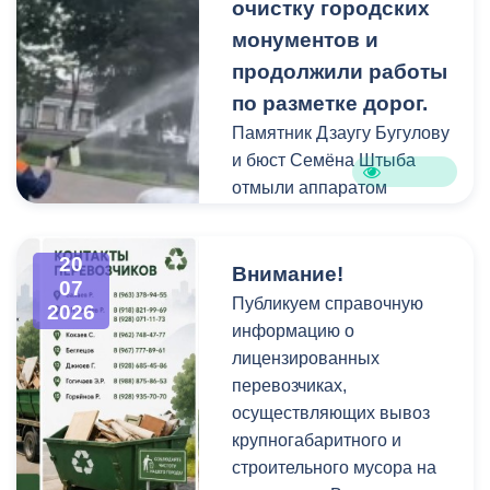
площадках и вдоль
очистку городских
проездов, что затрудняет
монументов и
работу
продолжили работы
специализированной
по разметке дорог.
техники.
Памятник Дзаугу Бугулову
и бюст Семёна Штыба
отмыли аппаратом
высокого давления и
специальными моющими
20
средствами. Такой подход
Внимание!
07
позволяет эффективно
Публикуем справочную
2026
смыть накопившуюся
информацию о
уличную пыль, налет и
лицензированных
копоть, не повреждая
перевозчиках,
структуру камня.
осуществляющих вывоз
крупногабаритного и
строительного мусора на