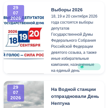
администрация
всех, кто любит и ценит
29
Выборы 2026
Владикавказа обещала,
богатейшее культурное
07
18, 19 и 20 сентября 2026
что льгота сохранится и
наследие нашей великой
2026
года состоятся выборы
будет предоставляться в
России.
депутатов
рамках нового
Государственной Думы
нормативного порядка.
Федерального Собрания
Изменения были связаны
Российской Федерации
с тем, что в начале 2026
девятого созыва, а также
года полномочия по
иные избирательные
организации
кампании, назначенные
пассажирских перевозок
на единый день
перешли в
голосования.
республиканский Комитет
по транспорту.
29
Ознакомиться со списками
На Водной станции
07
избирательных участков,
отпраздновали День
2026
их номерами и границами,
Нептуна
адресами помещений для