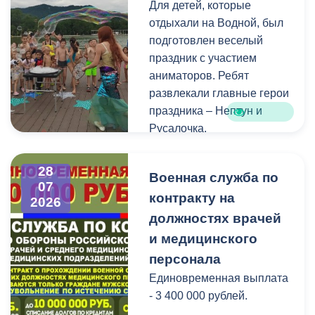
Для детей, которые
голосования, местами
отдыхали на Водной, был
нахождения участковых
подготовлен веселый
избирательных комиссий,
праздник с участием
а также номерами
аниматоров. Ребят
телефонов участковых
развлекали главные герои
избирательных комиссий
праздника – Нептун и
можно по ссылке:
Русалочка.
Как отметил заведующий
28
Военная служба по
Водной станцией Георгий
07
контракту на
Цгоев, празднование Дня
2026
Нептуна - уже старая
должностях врачей
добрая традиция.
и медицинского
персонала
В завершение праздника
Единовременная выплата
детей угостили
- 3 400 000 рублей.
сладостями.