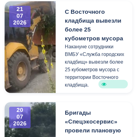
информацию про места и
21
С Восточного
способы утилизации
07
кладбища вывезли
крупногабаритного и
2026
строительного мусора.
более 25
кубометров мусора
Накануне сотрудники
ВМБУ «Служба городских
кладбищ» вывезли более
25 кубометров мусора с
территории Восточного
кладбища.
В период уборки мест
захоронений посетители
20
Бригады
нередко складируют
07
«Спецэкосервис»
2026
растительные и другие
провели плановую
отходы на смежных