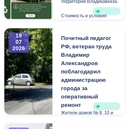
территории Владикавказа.
Стоимость и условия
вывоза уточняйте по
указанным телефонам.
19
Почетный педагог
07
РФ, ветеран труда
2026
Владимир
Александров
поблагодарил
администрацию
города за
оперативный
ремонт
Жители домов № 8, 10 и
12 по улице Иристонской
обратились в