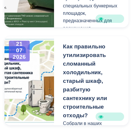
техники и других
Работы планируем
специальных бункерных
крупногабаритных
завершить осенью.
площадок,
отходов является
Проходят они в рамках
предназначенных для
административным
муниципальной
размещения
правонарушением.
программы
крупногабаритных
«Благоустройство и
отходов и строительного
21
Как правильно
07
озеленение».
мусора небольшого
утилизировать
2026
объема.
сломанный
холодильник,
Бункерные площадки
расположены по
старый шкаф,
следующим адресам:
разбитую
сантехнику или
строительные
отходы?
Собрали в наших
карточках всю полезную