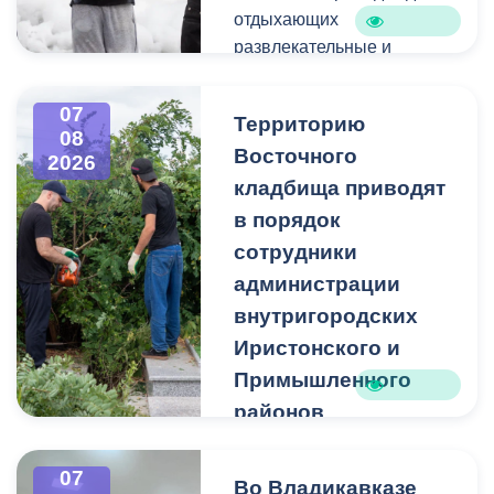
отдыхающих
развлекательные и
спортивные мероприятия.
07
Территорию
08
Восточного
2026
кладбища приводят
в порядок
сотрудники
администрации
внутригородских
Иристонского и
Примышленного
районов
Владикавказа
Чтобы избежать
07
Во Владикавказе