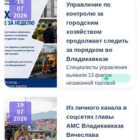
19
Управление по
администрацию
07
контролю за
Владикавказа с просьбой
2026
привести в порядок
городским
межквартальный проезд.
хозяйством
Работы выполнены:
продолжает следить
наиболее разрушенный
за порядком во
участок полностью
Владикавказе
заасфальтирован, на
Специалисты управления
остальных проведен
выявили 13 фактов
ямочный ремонт.
незаконной торговой
деятельности
В адрес главы МО – АМС
г. Владикавказа
19
Выявлено нарушение
Из личного канала в
Вячеслава Мильдзихова
07
сроков восстановления
поступило письмо, в
соцсетях главы
2026
асфальтового покрытия
котором жители
АМС Владикавказа
на пересечении ул.
благодарят городские
Вячеслава
Минина и ул.
службы за оперативную