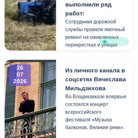
выполнили ряд
коммунальщики привели в
работ:
порядок и прилегающую
территорию, полностью
Сотрудники дорожной
очистив площадь вокруг
службы провели ямочный
памятника.
ремонт на оживленных
перекрестках и улицах
города. В частности, на
Архонском круге, по
26
улицам Весенняя,
Из личного канала в
07
Кырджалийская,
соцсетях Вячеслава
2026
Первомайская,
Мильдзихова
Барбашова,
Во Владикавказе впервые
Комсомольская.
состоялся концерт
всероссийского
фестиваля «Музыка
балконов. Великие реки».