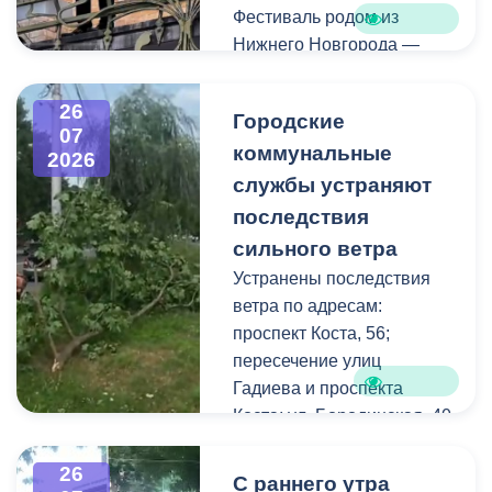
Фестиваль родом из
Нижнего Новгорода —
города, где в 2023 году
впервые прошли
26
Городские
концерты на балконах
07
коммунальные
исторических зданий.
2026
Проект быстро стал
службы устраняют
культурной визитной
последствия
карточкой региона, а
сильного ветра
сегодня его география
Устранены последствия
расширяется, объединяя
ветра по адресам:
разные города России.
проспект Коста, 56;
пересечение улиц
Во Владикавказе концерт
Гадиева и проспекта
прошел на балконе
Коста; ул. Бородинская, 40
особняка Ходякова. Для
жителей и гостей города
В результате сильных
26
С раннего утра
выступил солист