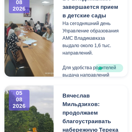
08
загущения территории
завершается прием
2026
дикорастущими
в детские сады
деревьями,
На сегодняшний день
муниципальные служащие
Управление образования
с утра косят, пилят
АМС Владикавказа
поросль между
выдало около 1,6 тыс.
захоронениями и
направлений.
собирают скошенную
траву.
Для удобства родителей
выдача направлений
была организована таким
образом, чтобы избежать
05
Вячеслав
очередей и долгого
08
Мильдзихов:
ожидания.
2026
продолжаем
Прием в детские сады
благоустраивать
начался 15 июля и
набережную Терека