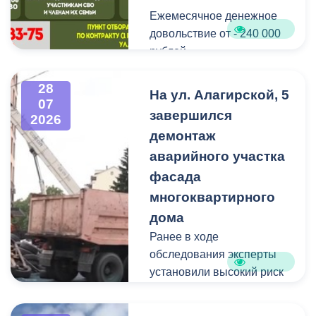
Ежемесячное денежное
Мероприятие
довольствие от - 240 000
организовано ВМБУК
рублей.
«Радуга».
Списание долго по
28
На ул. Алагирской, 5
07
кредитам участникам СВО
завершился
2026
до - 10 000 000 рублей.
демонтаж
аварийного участка
Рассматриваются
кандидаты мужского пола
фасада
на должности
многоквартирного
медицинского персонала.
дома
Ранее в ходе
Пункт отбора на военную
обследования эксперты
службу по контракту г.
установили высокий риск
Владикавказ, ул. Титова,
обрушения конструкции
д. 5.
площадью 362