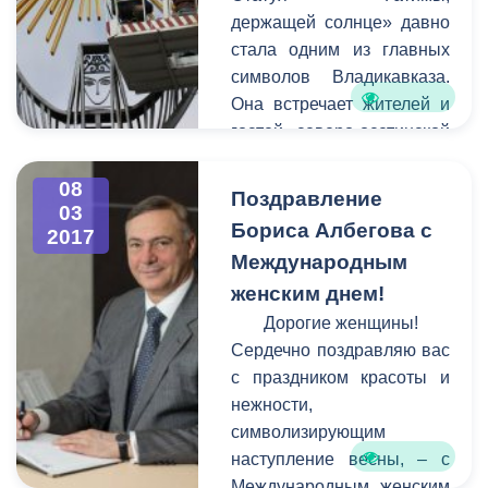
совместно,
держащей солнце» давно
администрация города по
стала одним из главных
закону не имеет права
символов Владикавказа.
наводить на них порядок.
Она встречает жителей и
гостей северо-осетинской
столицы у въезда в город
стороны города Беслана.
08
Поздравление
03
К сожалению, в последние
Бориса Албегова с
2017
годы вид сооружения
Международным
оставлял желать лучшего -
женским днем!
оно пострадало от
коррозии, стала заметной
Дорогие женщины!
усталость металла.
Сердечно поздравляю вас
с праздником красоты и
нежности,
символизирующим
наступление весны, – с
Международным женским