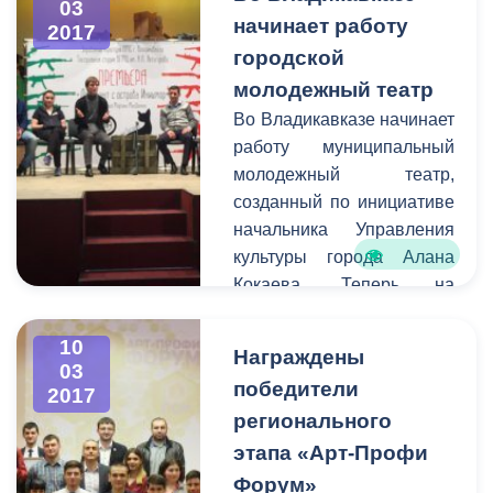
03
информацию о
начинает работу
2017
планируемом перекрытии
городской
в администрацию города.
молодежный театр
Смысл этого оповещения
Во Владикавказе начинает
состоит в том, чтобы АМС
работу муниципальный
г. Владикавказ имела
молодежный театр,
возможность
созданный по инициативе
предупредить остальных
начальника Управления
граждан города о
культуры города Алана
временных неудобствах
Кокаева. Теперь на
для передвижения на тех
площадке центра
или иных улицах.
им.Хетагурова на улице
10
Награждены
Павленко молодые
03
победители
2017
актеры и режиссеры
регионального
смогут воплощать свои
самые смелые творческие
этапа «Арт-Профи
идеи и замыслы.
Форум»