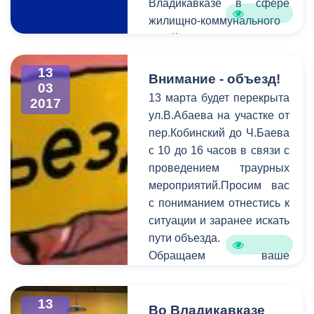
Владикавказе в сфере
жилищно-коммунального
хозяйства сообщает
Единая дежурно-
13
диспетчерская служба.
Внимание - объезд!
03
В период c 6 по 13 марта
13 марта будет перекрыта
2017
на горячую линию единой
ул.В.Абаева на участке от
дежурно-диспетчерской
пер.Кобинский до Ч.Баева
службы поступило 122
с 10 до 16 часов в связи с
обращения. В
проведением траурных
оперативном порядке
мероприятий.Просим вас
специалисты выезжают на
с пониманием отнестись к
аварийные места и
ситуации и заранее искать
устраняют проблемы в
пути объезда.
сфере ЖКХ.
Обращаем ваше
внимание на то, что
необходимо
13
своевременно сообщать
Во Владикавказе