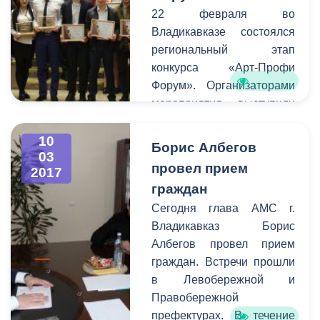
Накануне на этой сцене
22 февраля во
прошло первое
Владикавказе состоялся
мероприятие - премьера
региональный этап
спектакля «Лейтенант с
конкурса «Арт-Профи
острова Инишмор»
Форум». Организаторами
режиссера Руслана
мероприятия выступили
Цагараева по
региональное отделение
одноименной повести
Российского Союза
10
Борис Албегов
ирландского драматурга
03
Молодёжи и Комитет
провел прием
Мартина Макдонаха.
2017
молодежной политики,
граждан
физической культуры и
Сегодня глава АМС г.
спорта АМС. В
Владикавказ Борис
соревновании приняли
Албегов провел прием
участие студенты 16-ти
граждан. Встречи прошли
республиканских
в Левобережной и
профессиональных
Правобережной
образовательных
префектурах. В течение
учреждений. Сегодня в