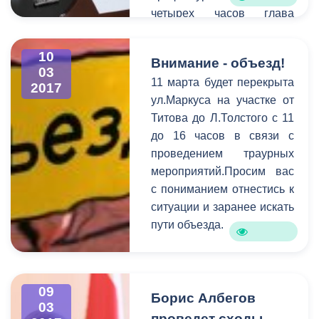
четырех часов глава
актовом зале
принял порядка 20
администрации прошло
записавшихся на прием.
чествование победителей
10
Внимание - объезд!
Для более детального
и призеров конкурса.
03
11 марта будет перекрыта
выяснения проблем, с
2017
ул.Маркуса на участке от
которыми пришли
Титова до Л.Толстого с 11
горожане, к разговору
до 16 часов в связи с
были приглашены
проведением траурных
руководители структурных
мероприятий.Просим вас
подразделений АМС.
с пониманием отнестись к
Самыми актуальными в
ситуации и заранее искать
ходе приема стали
пути объезда.
коммунальные и
жилищные проблемы,
вопросы социальной
сферы, поддержка
09
Борис Албегов
начинающих
03
предпринимателей, а
проведет сходы