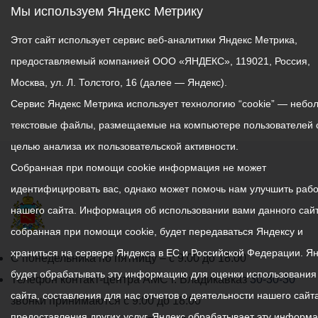
Мы используем Яндекс Метрику
Этот сайт использует сервис веб-аналитики Яндекс Метрика,
предоставляемый компанией ООО «ЯНДЕКС», 119021, Россия,
Москва, ул. Л. Толстого, 16 (далее — Яндекс).
Сервис Яндекс Метрика использует технологию “cookie” — небо
текстовые файлы, размещаемые на компьютере пользователей 
целью анализа их пользовательской активности.
Собранная при помощи cookie информация не может
идентифицировать вас, однако может помочь нам улучшить рабо
нашего сайта. Информация об использовании вами данного сайт
собранная при помощи cookie, будет передаваться Яндексу и
храниться на сервере Яндекса в ЕС и Российской Федерации. Я
График
С понедельника по пятницу – с 9.00 до 18.00
будет обрабатывать эту информацию для оценки использования
работы
Телефон контакт-центра АМС г. Владикавказ
30-30-30
сайта, составления для нас отчетов о деятельности нашего сайта
администрации
звонки принимаются с 9:00 до 18:00
предоставления других услуг. Яндекс обрабатывает эту информ