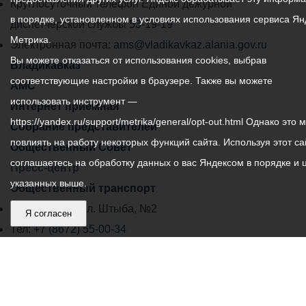
местного
Круглосуточный телефон Единой дежурной
в порядке, установленном в условиях использования сервиса Ян
самоуправления
диспетчерской службы
53-19-19
Метрика.
города
Электронная почта:
ams@vladikavkaz.alania.gov.ru
Вы можете отказаться от использования cookies, выбрав
Владикавказ:
Владикавказ
соответствующие настройки в браузере. Также вы можете
АМС
использовать инструмент —
Интернет приемная
https://yandex.ru/support/metrika/general/opt-out.html Однако это 
Собрание представителей
повлиять на работу некоторых функций сайта. Используя этот са
Общественный Совет
соглашаетесь на обработку данных о вас Яндексом в порядке и 
Пресс-центр
указанных выше.
Общественный транспорт
Владикавказ, пл. Штыба, №2
Я согласен
Тел:
+7 (8672) 55-00-34
Главный редактор: Биазарти Д. К.
Свидетельство о регистрации СМИ ЭЛ № ФС 77 –
75258 от 07.03.2019 выданное Федеральной Службой