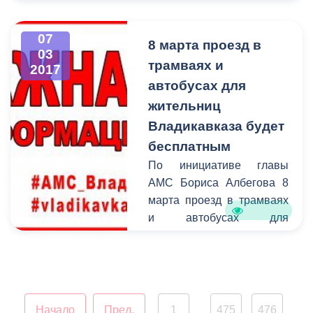
днем!
07
8 марта проезд в
03
трамваях и
2017
автобусах для
жительниц
Владикавказа будет
бесплатным
По инициативе главы
АМС Бориса Албегова 8
марта проезд в трамваях
и автобусах для
жительниц Владикавказа
будет бесплатным. Эта
мера станет небольшим,
но приятным подарком
для всех
Начало
Пред.
1
475
476