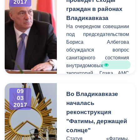
2017
также благоустройство
граждан в районах
городских территорий.
Владикавказа
На очередном совещании
под председательством
Бориса Албегова
обсуждался вопрос
санитарного состояния
внутридомовых
территорий. Глава АМС
призвал руководителей
проводить работу с
09
Во Владикавказе
жителями
03
началась
2017
многоквартирных домов.
реконструкция
Так как вышеуказанные
территории являются
"Фатимы, держащей
зоной ответственности
солнце"
управляющих компаний
Статуя «Фатимы,