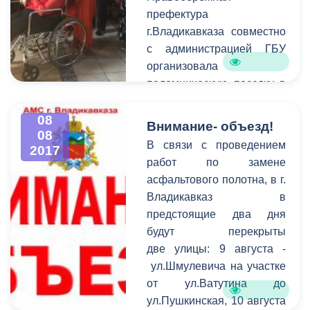
дикорастущих растений
жители Владикавказа
префектура
содержащих
могут по номеру 53-19-19.
г.Владикавказа совместно
наркотические вещества,
с администрацией ГБУ
прошли мероприятия по
организовала
выявлению и
паломническую поездку в
уничтожению мест
Аланский Богоявленский
произрастания
женский монастырь.
08
Внимание- объезд!
наркосодержащих
08
растений.
В связи с проведением
2017
работ по замене
асфальтового полотна, в г.
Владикавказ в
предстоящие два дня
будут перекрыты
две улицы: 9 августа -
ул.Шмулевича на участке
от ул.Ватутина до
ул.Пушкинская, 10 августа