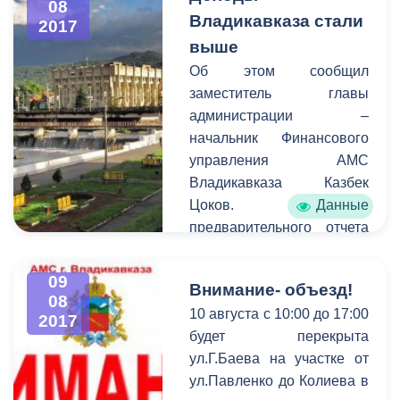
08
профилактики различных
удовольствием
Владикавказа стали
2017
правонарушений, в
приглашаем всех
выше
столице Северной Осетии
желающих стать частью
Об этом сообщил
началась установка камер
большого праздника.
заместитель главы
уличного
администрации –
видеонаблюдения.
начальник Финансового
управления АМС
Владикавказа Казбек
Цоков. Данные
предварительного отчета
за первое полугодие 2017
года свидетельствуют о
09
Внимание- объезд!
том, что собственные
08
10 августа с 10:00 до 17:00
доходы в городскую казну
2017
будет перекрыта
увеличились в сравнении
ул.Г.Баева на участке от
с прошлым годом. Также,
ул.Павленко до Колиева в
по итогам проведенных