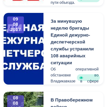
пути объезда.
09
За минувшую
08
неделю бригады
2017
Единой дежурно-
диспетчерской
службы устранили
108 аварийных
ситуации
Об оперативной
обстановке во
Владикавказе в сфере
жилищно-коммунального
хозяйства сообщает
08
Единая дежурно-
В Правобережном
08
диспетчерская служба.
районе