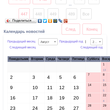
мнению руководителя
...
АМС, именно на
447
448
449
489
Все
балансовой комиссии
...
Поделиться…
можно оценить
эффективность работы
След.
Конец
Календарь новостей
управленческого состава
предприятия, провести
Предыдущий месяц
Предыдущий год
|
Август
2021
сводный анализ всех
Следующий месяц
Следующий год
показателей финансово-
хозяйственной
Понедельник
Вторник
Среда
Четверг
Пятница
Суббота
Воск
деятельности, а также
1
26
27
28
29
30
31
обсудить планы
13
7
8
дальнейшей работы и
2
3
4
5
6
9
вектор развития
14
15
9
10
11
12
13
муниципальных
5
предприятий.
21
22
16
17
18
19
20
4
28
29
23
24
25
26
27