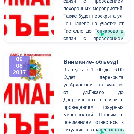
связи с проведением
балансовых комиссий,
похоронных мероприятий.
которые были созданы в
Также будет перекрыта ул.
прошлом году по
Ген.Плиева на участке от
инициативе главы АМС
Гастелло до Гончарова в
г.Владикавказ Бориса
связи с проведением
Албегова, выявлена
поминальных
положительная динамика
мероприятий. Просим с
развития, в частности,
09
пониманием отнестись к
Внимание- объезд!
муниципальных
08
ситуации и заранее искать
предприятий, что
9 августа с 11:00 до 16:00
2017
пути объезда.
является одним из
будет перекрыта
факторов увеличения
ул.Ардонская на участке
доходной части бюджета и
от ул.Гикало до
развития города.
Дзержинского в связи с
проведением траурных
мероприятий. Просим с
пониманием отнестись к
ситуации и заранее искать