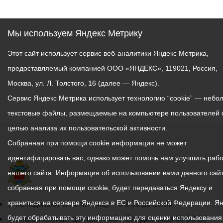
Мы используем Яндекс Метрику
Этот сайт использует сервис веб-аналитики Яндекс Метрика,
предоставляемый компанией ООО «ЯНДЕКС», 119021, Россия,
Москва, ул. Л. Толстого, 16 (далее — Яндекс).
Сервис Яндекс Метрика использует технологию “cookie” — небо
текстовые файлы, размещаемые на компьютере пользователей 
целью анализа их пользовательской активности.
Собранная при помощи cookie информация не может
идентифицировать вас, однако может помочь нам улучшить рабо
нашего сайта. Информация об использовании вами данного сайт
собранная при помощи cookie, будет передаваться Яндексу и
храниться на сервере Яндекса в ЕС и Российской Федерации. Я
График
С понедельника по пятницу – с 9.00 до 18.00
будет обрабатывать эту информацию для оценки использования
работы
Телефон контакт-центра АМС г. Владикавказ
30-30-30