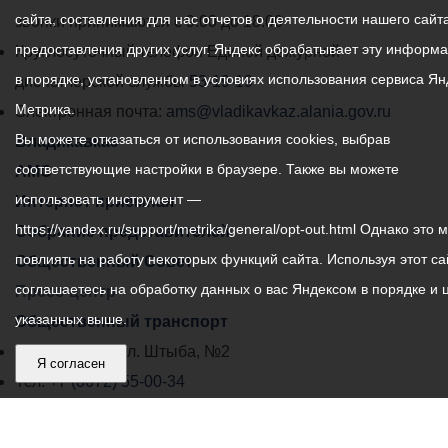
сайта, составления для нас отчетов о деятельности нашего сайта
администрации
звонки принимаются с 9:00 до 18:00
предоставления других услуг. Яндекс обрабатывает эту информ
местного
Круглосуточный телефон Единой дежурной
в порядке, установленном в условиях использования сервиса Ян
самоуправления
диспетчерской службы
53-19-19
Метрика.
города
Электронная почта:
ams@vladikavkaz.alania.gov.ru
Вы можете отказаться от использования cookies, выбрав
Владикавказ:
Владикавказ
соответствующие настройки в браузере. Также вы можете
АМС
использовать инструмент —
Интернет приемная
https://yandex.ru/support/metrika/general/opt-out.html Однако это 
Собрание представителей
повлиять на работу некоторых функций сайта. Используя этот са
Общественный Совет
соглашаетесь на обработку данных о вас Яндексом в порядке и 
Пресс-центр
указанных выше.
Общественный транспорт
Владикавказ, пл. Штыба, №2
Я согласен
Тел:
+7 (8672) 55-00-34
Главный редактор: Биазарти Д. К.
Свидетельство о регистрации СМИ ЭЛ № ФС 77 –