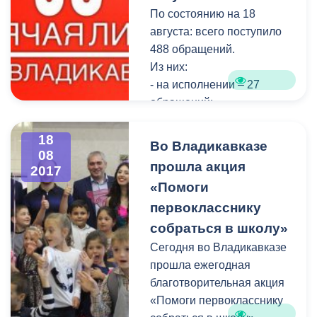
По состоянию на 18
поступило 156 звонков, в
августа: всего поступило
числе которых проблемы с
488 обращений.
электроснабжением,
Из них:
подачей холодной и
- на исполнении – 27
горячей воды, засоры.
обращений;
Специалисты ЕДДС в
- снято с контроля –31
оперативном порядке
обращений.
18
выехали на аварийные
Во Владикавказе
08
За справочной
места и устранили,
прошла акция
2017
информацией обратились
указанные в
«Помоги
464 человека.
обращениях,нарушения
первокласснику
работы систем ЖКХ.
собраться в школу»
Напомним, связаться с
операторами службы
Сегодня во Владикавказе
жители Владикавказа
прошла ежегодная
могут по номеру 53-19-19.
благотворительная акция
«Помоги первокласснику