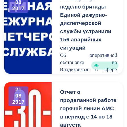
08
Архонского круга. Просим
неделю бригады
2017
с пониманием отнестись к
Единой дежурно-
ситуации и заранее искать
диспетчерской
пути объезда.
службы устранили
156 аварийных
ситуаций
Об оперативной
обстановке во
Владикавказе в сфере
жилищно-коммунального
хозяйства сообщает
21
Единая дежурно-
Отчет о
08
диспетчерская служба.
проделанной работе
2017
В период c 14 по 21
горячей линии АМС
августа на горячую линию
в период с 14 по 18
единой дежурно-
августа
диспетчерской службы