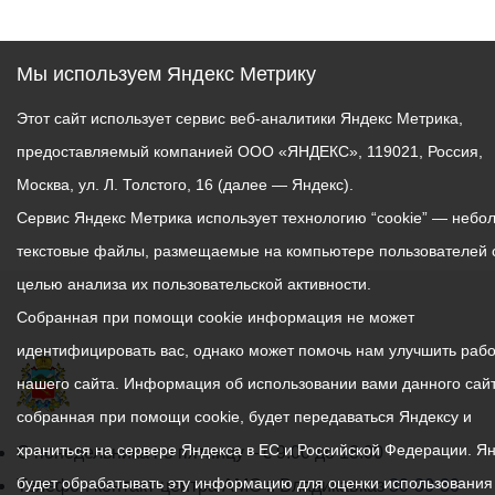
Мы используем Яндекс Метрику
Этот сайт использует сервис веб-аналитики Яндекс Метрика,
предоставляемый компанией ООО «ЯНДЕКС», 119021, Россия,
Москва, ул. Л. Толстого, 16 (далее — Яндекс).
Сервис Яндекс Метрика использует технологию “cookie” — небо
текстовые файлы, размещаемые на компьютере пользователей 
целью анализа их пользовательской активности.
Собранная при помощи cookie информация не может
идентифицировать вас, однако может помочь нам улучшить рабо
нашего сайта. Информация об использовании вами данного сайт
собранная при помощи cookie, будет передаваться Яндексу и
храниться на сервере Яндекса в ЕС и Российской Федерации. Я
График
С понедельника по пятницу – с 9.00 до 18.00
будет обрабатывать эту информацию для оценки использования
работы
Телефон контакт-центра АМС г. Владикавказ
30-30-30