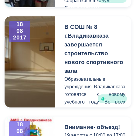
собраться в школу».
Организатором
мероприятия выступила
Правобережная
18
В СОШ № 8
08
администрация
г.Владикавказа
2017
г.Владикавказа под
завершается
руководством префекта
строительство
Казбека Алагова.
нового спортивного
зала
Образовательные
учреждения Владикавказа
готовятся к новому
учебного году. Во всех
школах проводятся
строительно-монтажные
18
работы - ремонт кровель,
Внимание- объезд!
08
замена окон, обновление
19 августа с 10:00 до 17:00