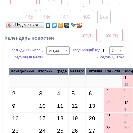
пообещал жителям поселка, 
...
главная улица будет приведен
порядок в 2017 году.
445
446
447
489
Все
...
Поделиться…
След.
Конец
Календарь новостей
Предыдущий месяц
Предыдущий год
|
Август
2021
Следующий месяц
Следующий год
Понедельник
Вторник
Среда
Четверг
Пятница
Суббота
Воск
1
26
27
28
29
30
31
13
7
8
2
3
4
5
6
9
14
15
9
10
11
12
13
5
21
22
16
17
18
19
20
4
28
29
23
24
25
26
27