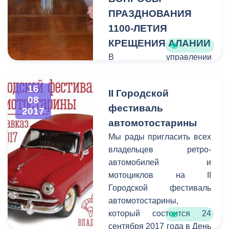
ПРАЗДНОВАНИЯ
1100-ЛЕТИЯ
КРЕЩЕНИЯ АЛАНИИ
В управлении
Владикавказской епархии
состоялась
16
II Городской
встреча епископа
08
фестиваль
Владикавказского и
2017
Аланского Леонида с
автомотостарины
Главой администрации г.
Мы рады пригласить всех
Владикавказа Б.Х.
владельцев ретро-
Албеговым. На встрече
автомобилей и
присутствовал начальник
мотоциклов на II
Управления образования
Городской фестиваль
АМС г. Владикавказа Р.Ч.
автомотостарины,
Гозюмов.
который состоится 24
сентября 2017 года в День