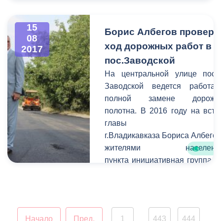
г. Владикавказа на
Проспекте Мира.
15
Борис Албегов провери
08
ход дорожных работ в
2017
пос.Заводской
На центральной улице посе
Заводской ведется работа
полной замене дорожно
полотна. В 2016 году на встр
главы АМ
г.Владикавказа Бориса Албегов
жителями населенно
пункта инициативная группа с 
Эльхотовская обозначи
проблему практически полн
отсутствия асфальтово
покрытия. Борис Албег
Начало
Пред.
1
443
444