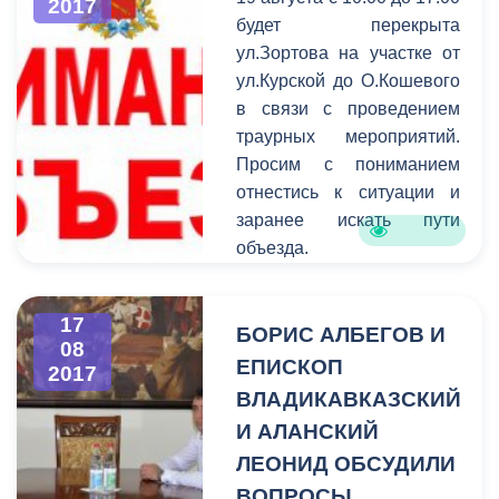
2017
систем отопления, замена
будет перекрыта
сантехники, капитальный,
ул.Зортова на участке от
либо частичный ремонт
ул.Курской до О.Кошевого
пищеблоков, приведение
в связи с проведением
в порядок фасадов
траурных мероприятий.
зданий, внутренние
Просим с пониманием
работы.
отнестись к ситуации и
заранее искать пути
объезда.
17
БОРИС АЛБЕГОВ И
08
ЕПИСКОП
2017
ВЛАДИКАВКАЗСКИЙ
И АЛАНСКИЙ
ЛЕОНИД ОБСУДИЛИ
ВОПРОСЫ