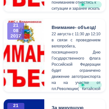
пониманием отнестись к
ситуации и заранее искать
пути объезда.
21
Внимание- объезд!
08
22 августа с 11:30 до 12:10
2017
в связи с проведением
велопробега,
посвященного Дню
Государственного флага
Российской Федерации
будет ограничено
движение автотранспорта
на на участке от
пл.Революции( Китайской
площади) по
ул.Пожарского через мост
21
- по ул.Московская до
За минувшую