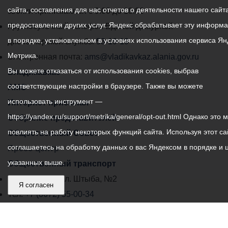
сайта, составления для нас отчетов о деятельности нашего сайта
администрации
звонки принимаются с 9:00 до 18:00
предоставления других услуг. Яндекс обрабатывает эту информ
местного
Круглосуточный телефон Единой дежурной
в порядке, установленном в условиях использования сервиса Ян
самоуправления
диспетчерской службы
53-19-19
Метрика.
города
Электронная почта:
ams@vladikavkaz.alania.gov.ru
Вы можете отказаться от использования cookies, выбрав
Владикавказ:
Владикавказ
соответствующие настройки в браузере. Также вы можете
АМС
использовать инструмент —
Интернет приемная
https://yandex.ru/support/metrika/general/opt-out.html Однако это 
Собрание представителей
повлиять на работу некоторых функций сайта. Используя этот са
Общественный Совет
соглашаетесь на обработку данных о вас Яндексом в порядке и 
Пресс-центр
указанных выше.
Общественный транспорт
Владикавказ, пл. Штыба, №2
Я согласен
Тел:
+7 (8672) 55-00-34
Главный редактор: Биазарти Д. К.
Свидетельство о регистрации СМИ ЭЛ № ФС 77 –