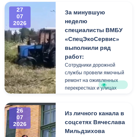
высокого давления.
27
Фигуру всадника и
За минувшую
07
постамент отмыли от
неделю
2026
накопившейся пыли.
специалисты ВМБУ
«СпецЭкоСервис»
Одновременно
выполнили ряд
коммунальщики привели в
работ:
порядок и прилегающую
территорию, полностью
Сотрудники дорожной
очистив площадь вокруг
службы провели ямочный
памятника.
ремонт на оживленных
перекрестках и улицах
города. В частности, на
Архонском круге, по
26
улицам Весенняя,
Из личного канала в
07
Кырджалийская,
соцсетях Вячеслава
2026
Первомайская,
Мильдзихова
Барбашова,