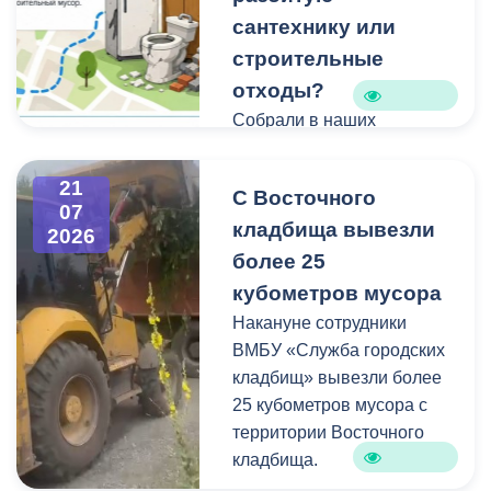
сантехнику или
строительные
отходы?
Собрали в наших
карточках всю полезную
информацию про места и
21
С Восточного
способы утилизации
07
кладбища вывезли
крупногабаритного и
2026
строительного мусора.
более 25
кубометров мусора
Накануне сотрудники
ВМБУ «Служба городских
кладбищ» вывезли более
25 кубометров мусора с
территории Восточного
кладбища.