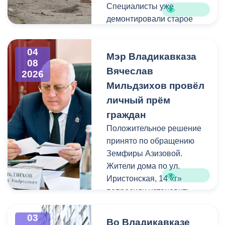
Специалисты уже
демонтировали старое
асфальтовое покрытие и
ограждение реки. Сейчас
04
Мэр Владикавказа
рабочие устанавливают
08
бордюры и поребрики,
Вячеслав
2026
готовят основания
Мильдзихов провёл
будущих дорожек к
личный прём
укладке брусчатки. Сейчас
граждан
специалисты
Положительное решение
обустраивают основание
принято по обращению
ограждения. Парапет
Земфиры Азизовой.
выполнен из
Жители дома по ул.
архитектурного бетона.
Иристонская, 14 «г»
Как и на других участках
попросили установить
набережной, бетонные
турники и досуговую зону
блоки будут чередоваться
для детей. Кроме того,
03
с металлическими
Во Владикавказе