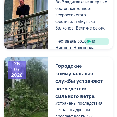
Во Владикавказе впервые
Комсомольская.
состоялся концерт
всероссийского
фестиваля «Музыка
балконов. Великие реки».
Фестиваль родом из
Нижнего Новгорода —
города, где в 2023 году
впервые прошли
26
Городские
концерты на балконах
07
коммунальные
исторических зданий.
2026
Проект быстро стал
службы устраняют
культурной визитной
последствия
карточкой региона, а
сильного ветра
сегодня его география
Устранены последствия
расширяется, объединяя
ветра по адресам:
разные города России.
проспект Коста, 56;