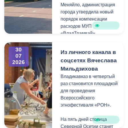
Меняйло, администрация
преобразования
Колхидова и руководителя
города утвердила новый
набережной Терека как
Северо-Осетинского
порядок компенсации
главной прогулочной зоны
отделения студенческих
расходов МУП
Владикавказа.
отрядов Олега Габараева
«ВладТрамвай».
и всех неравнодушных
жителей города за
Чтобы получить школьный
активное участие в сборе
30
Из личного канала в
проездной, необходимо
07
гуманитарной помощи для
соцсетях Вячеслава
2026
сдать фотографию 3×4 в
бойцов.
Мильдзихова
администрацию своей
школы. Проездной будет
Владикавказ в четвертый
Мой канал в Макс.
действовать до конца
раз становится площадкой
календарного года.
для проведения
Пользоваться проездным
Всероссийского
удостоверением может
этнофестиваля «РОН».
только ученик, на имя
которого он оформлен.
На пять дней столица
Северной Осетии станет