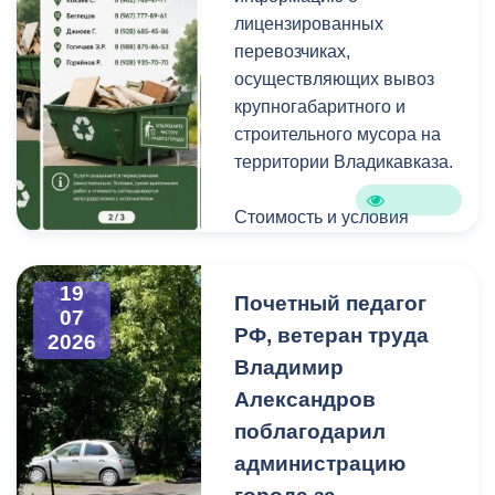
уличную пыль, налет и
лицензированных
копоть, не повреждая
перевозчиках,
структуру камня.
осуществляющих вывоз
крупногабаритного и
строительного мусора на
территории Владикавказа.
Стоимость и условия
вывоза уточняйте по
указанным телефонам.
19
Почетный педагог
07
РФ, ветеран труда
2026
Владимир
Александров
поблагодарил
администрацию