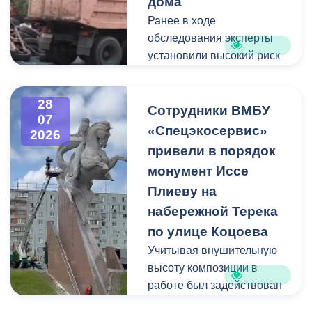
дома
Ранее в ходе
Пункт отбора на военную
обследования эксперты
службу по контракту г.
установили высокий риск
Владикавказ, ул. Титова,
обрушения конструкции
д. 5.
площадью 362
28
квадратных метра и весом
Сотрудники ВМБУ
07
около 53 тонн.
«Спецэкосервис»
2026
привели в порядок
Для предотвращения
монумент Иссе
возможной чрезвычайной
Плиеву на
ситуации Комиссия по
набережной Терека
предупреждению и
ликвидации ЧС ввела
по улице Коцоева
режим повышенной
Учитывая внушительную
готовности и
высоту композиции в
организовала комплекс
работе был задействован
неотложных мероприятий.
автоподъемник и аппарат