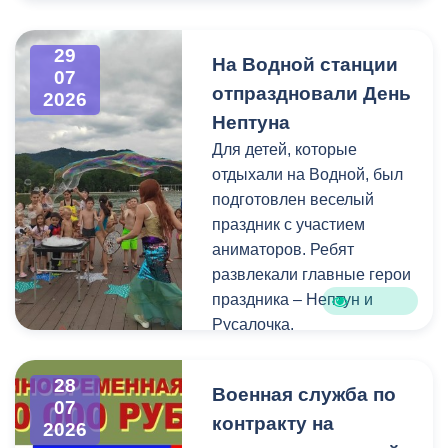
Напомним, ранее,
центром притяжения для
администрация
всех, кто любит и ценит
29
На Водной станции
Владикавказа обещала,
богатейшее культурное
07
отпраздновали День
что льгота сохранится и
наследие нашей великой
2026
будет предоставляться в
России.
Нептуна
рамках нового
Для детей, которые
нормативного порядка.
отдыхали на Водной, был
Изменения были связаны
подготовлен веселый
с тем, что в начале 2026
праздник с участием
года полномочия по
аниматоров. Ребят
организации
развлекали главные герои
пассажирских перевозок
праздника – Нептун и
перешли в
Русалочка.
республиканский Комитет
по транспорту.
Как отметил заведующий
28
Военная служба по
Водной станцией Георгий
07
контракту на
Цгоев, празднование Дня
2026