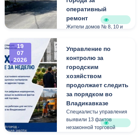
города за
оперативный
ремонт
Жители домов № 8, 10 и
12 по улице Иристонской
обратились в
19
Управление по
администрацию
07
контролю за
Владикавказа с просьбой
2026
привести в порядок
городским
межквартальный проезд.
хозяйством
Работы выполнены:
продолжает следить
наиболее разрушенный
за порядком во
участок полностью
Владикавказе
заасфальтирован, на
Специалисты управления
остальных проведен
выявили 13 фактов
ямочный ремонт.
незаконной торговой
деятельности
В адрес главы МО – АМС