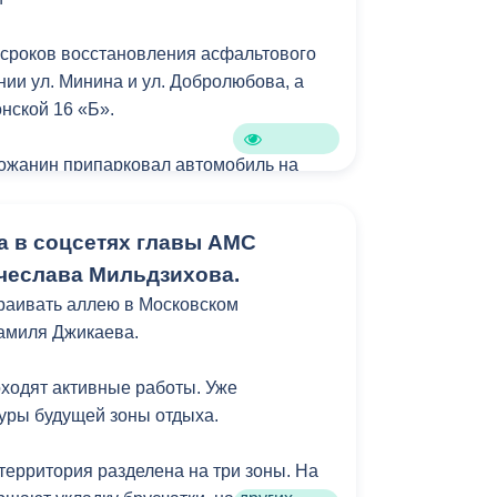
сроков восстановления асфальтового
нии ул. Минина и ул. Добролюбова, а
нской 16 «Б».
орожанин припарковал автомобиль на
а в соцсетях главы АМС
ые объезды территории города.
чеслава Мильдзихова.
вление фактов нарушения санитарного
раивать аллею в Московском
амиля Джикаева.
ирование территории города на
езаконной торговли бахчевыми
оходят активные работы. Уже
уры будущей зоны отдыха.
93, пр. Коста, 25 «А», ул. Горького, 98,
территория разделена на три зоны. На