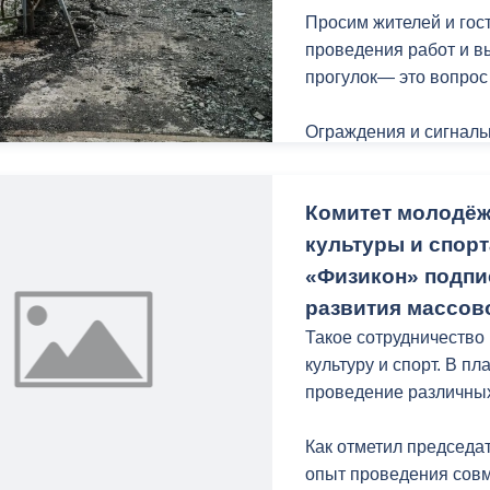
Просим жителей и гос
проведения работ и 
прогулок— это вопрос
Ограждения и сигналь
работ регулярно обно
периодически повреж
Комитет молодёж
игнорировать установ
отнестись к временны
культуры и спор
«Физикон» подпи
развития массов
Такое сотрудничество
культуру и спорт. В п
проведение различных
Как отметил председа
опыт проведения сов