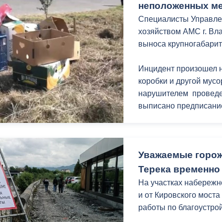
ответственность (при 
неположенных м
некоторых случаях и у
Специалисты Управлен
хозяйством АМС г. Вл
выноса крупногабарит
Инцидент произошел 
коробки и другой мусо
нарушителем проведе
выписано предписани
Напомним, штрафы за
месте составляют до 3
Уважаемые горож
15 тысяч рублей для д
юридических.
Терека временно 
На участках набережн
и от Кировского мост
работы по благоустрой