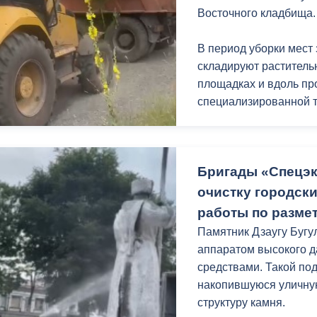
з
Восточного кладбища.
ия, постановления
Кадровая политика
В период уборки мест
ертиза НПА
Контактная информация
складируют раститель
ельности органов
Списки граждан, состоящих на
площадках и вдоль про
амоуправления
учете в качестве нуждающихся 
специализированной т
улучшении жилищных условий п
г. Владикавказ
Бригады «Спецэ
очистку городск
анные
Общественное обсуждение
работы по размет
документов стратегического
планирования
Памятник Дзаугу Буг
аппаратом высокого 
средствами. Такой по
 о результатах
Порядок обжалования решений 
накопившуюся уличную
действий органов местного
структуру камня.
самоуправления