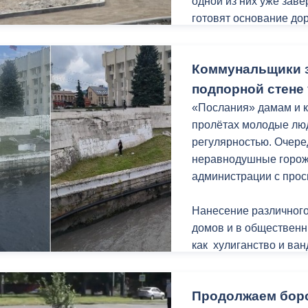
ул. Ардонской, 93 в
одной из них уже заве
установленные без ра
готовят основание до
Основания спортивной
подготовлены под бет
Коммунальщики з
дорожках предусмотре
людей с ОВЗ и мам с 
подпорной стене 
лавочки и урны.
«Послания» дамам и к
пролётах молодые люд
Отмечу, работы прохо
регулярностью. Очере
«Благоустройство и о
неравнодушные горож
нацпроекта «Инфрастр
администрации с прос
Нанесение различного
домов и в общественн
как хулиганство и ва
является нелегальной
собственника. Действ
Продолжаем боро
Федерации предусмот