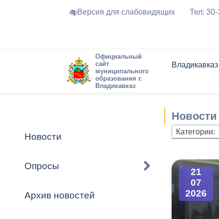
Версия для слабовидящих
Тел: 30
Официальный
сайт
Владикавказ
муниципального
образования г.
Владикавказ
Общие свед
Структура
Интернет-п
Председате
Структура
Новости
Реестры ма
Новости
Устав город
Торги и Кон
расписание
Обратная с
Комиссии
Новостная 
Актуально
Категории:
Новости
Города-поб
Программа
Противодей
Достоприме
Опросы
21
Владикавка
Формы обра
График при
07
принимаемы
2026
Архив новостей
Презентаци
рассмотрен
городского 