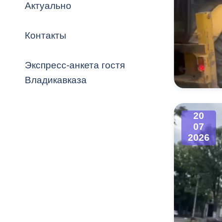
Владикавка
Актуально
Распоряжен
Контакты
ОРВ и эксп
Оценка деят
Экспресс-анкета гостя
местного с
Владикавказа
20
07
Открытые д
2026
Информация
проверок