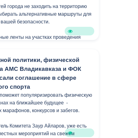
тей города не заходить на территорию
выбирать альтернативные маршруты для
 вашей безопасности.
ные ленты на участках проведения
вляются. К сожалению, они
даются неизвестными. Просим не
ной политики, физической
ленные ограничения и с пониманием
м неудобствам.
та АМС Владикавказа и ФОК
сали соглашение в сфере
ого спорта
 поможет популяризировать физическую
ланах на ближайшее будущее -
 марафонов, конкурсов и забегов.
тель Комитета Заур Айларов, уже есть
местных мероприятий на свежем