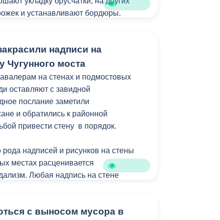
ыявлены информационные материалы,
ршают укладку брусчатки, на других
зрешительной документации.
рожек и устанавливают бордюры.
 и детской площадок уже
онную заливку. На всех прогулочных
акрасили надписи на
ны плавные спуски для удобства
колясками. Также на аллее появятся
у Чугунного моста
авалерам на стенах и подмостовых
и оставляют с завидной
дят в рамках муниципальной программы
дное послание заметили
зеленение» и целевых показателей
ане и обратились к районной
уктура для жизни».
ьбой привести стену в порядок.
 рода надписей и рисунков на стены
ых местах расценивается
ндализм. Любая надпись на стене
, если не было получено разрешение от
ующим законодательством Российской
ться с выносом мусора в
рена административная