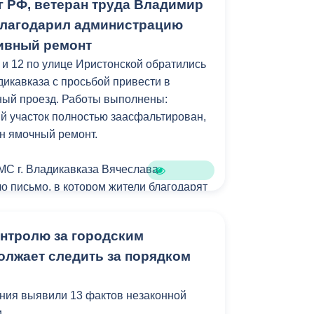
г РФ, ветеран труда Владимир
благодарил администрацию
тивный ремонт
 и 12 по улице Иристонской обратились
икавказа с просьбой привести в
ный проезд. Работы выполнены:
 участок полностью заасфальтирован,
н ямочный ремонт.
МС г. Владикавказа Вячеслава
о письмо, в котором жители благодарят
оперативную реакцию и качественно
онтролю за городским
олжает следить за порядком
связь!
ия помогают делать город комфортнее.
ния выявили 13 фактов незаконной
и