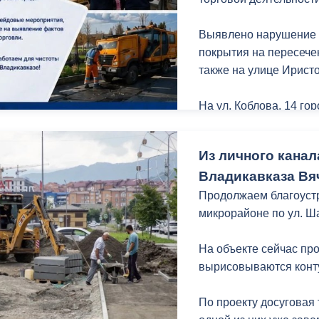
Выявлено нарушение 
покрытия на пересече
также на улице Иристо
На ул. Коблова, 14 г
газонной части.
Из личного канал
Продолжаются планов
Владикавказа Вя
Основная цель – выя
состояния.
Продолжаем благоуст
микрорайоне по ул. Ш
Продолжается инспект
предмет выявления н
На объекте сейчас пр
культурами.
вырисовываются конт
На ул. Ардонской, 63 и 
По проекту досуговая 