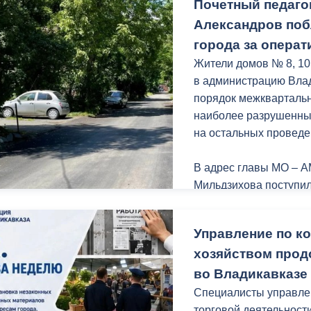
Почетный педаго
Александров по
города за опера
Жители домов № 8, 10
в администрацию Влад
порядок межкварталь
наиболее разрушенный
на остальных проведе
В адрес главы МО – А
Мильдзихова поступил
городские службы за 
выполненный ремонт.
Управление по к
хозяйством прод
Спасибо за обратную 
во Владикавказе
Именно такие обращен
Специалисты управле
торговой деятельност