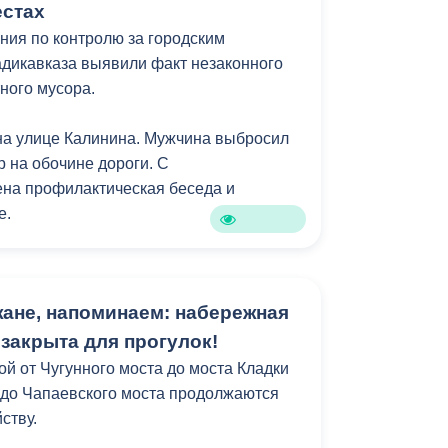
достижении возраста 16 лет), а в
естах
головная.
ия по контролю за городским
адикавказа выявили факт незаконного
ного мусора.
на улице Калинина. Мужчина выбросил
р на обочине дороги. С
на профилактическая беседа и
е.
 выброс мусора в неположенном
 тысяч рублей для физических лиц, до
ане, напоминаем: набережная
олжностных лиц и до 50 тысяч - для
закрыта для прогулок!
ой от Чугунного моста до моста Кладки
а до Чапаевского моста продолжаются
ству.