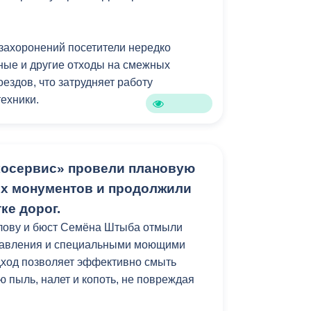
Противодействие коррупции
 захоронений посетители нередко
Градостроительная деятельность
ные и другие отходы на смежных
Формирование комфортной
ездов, что затрудняет работу
в
городской среды
ехники.
о
Бюджет для граждан
Пространственные сведения
косервис» провели плановую
их монументов и продолжили
Гражданская оборона в
ке дорог.
чрезвычайных ситуациях
улову и бюст Семёна Штыба отмыли
Незаконное строительство
давления и специальными моющими
дход позволяет эффективно смыть
и
Информация финансового
 пыль, налет и копоть, не повреждая
органа