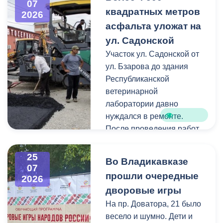
07
общественной
Карцинскому шоссе
квадратных метров
2026
организации «Российские
серьезных последствий не
асфальта уложат на
студенческие отряды».
зафиксировано —
ул. Садонской
отмечены лишь отдельные
Как отметил председатель
Участок ул. Садонской от
небольшие ветки.
правления организации
ул. Бзарова до здания
«Российские студенческие
Республиканской
отряды» Олег Габараев,
ветеринарной
генераторы бойцам
лаборатории давно
необходимы для
нуждался в ремонте.
бесперебойной работы
После проведения работ
техники.
по замене инженерных
коммуникаций состояние
25
Во Владикавказе
«На этом наша помощь не
дорожного покрытия
07
прошли очередные
2026
заканчивается, мы и
значительно ухудшилось,
дворовые игры
дальше будем помогать
поэтому было принято
нашим ребятам», - сказал
решение о его
На пр. Доватора, 21 было
Олег Габараев.
комплексном обновлении.
весело и шумно. Дети и