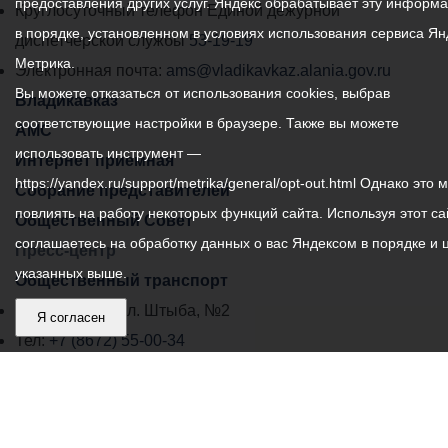
предоставления других услуг. Яндекс обрабатывает эту информ
местного
Круглосуточный телефон Единой дежурной
в порядке, установленном в условиях использования сервиса Ян
самоуправления
диспетчерской службы
53-19-19
Метрика.
города
Электронная почта:
ams@vladikavkaz.alania.gov.ru
Вы можете отказаться от использования cookies, выбрав
Владикавказ:
Владикавказ
соответствующие настройки в браузере. Также вы можете
АМС
использовать инструмент —
Интернет приемная
https://yandex.ru/support/metrika/general/opt-out.html Однако это 
Собрание представителей
повлиять на работу некоторых функций сайта. Используя этот са
Общественный Совет
соглашаетесь на обработку данных о вас Яндексом в порядке и 
Пресс-центр
указанных выше.
Общественный транспорт
Владикавказ, пл. Штыба, №2
Я согласен
Тел:
+7 (8672) 55-00-34
Главный редактор: Биазарти Д. К.
Свидетельство о регистрации СМИ ЭЛ № ФС 77 –
75258 от 07.03.2019 выданное Федеральной Службой