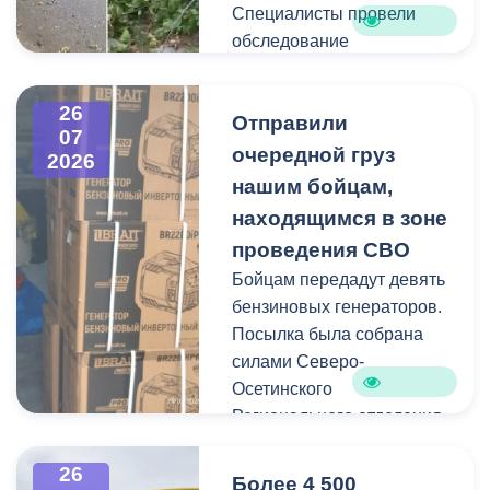
Специалисты провели
обследование
территорий, выявили
места падения веток и
26
Отправили
приступили к их уборке. В
07
Иристонском районе
очередной груз
2026
зафиксированы
нашим бойцам,
отдельные случаи
находящимся в зоне
падения веток, а также
проведения СВО
одно сломанное дерево.
Бойцам передадут девять
Работы по распиловке и
бензиновых генераторов.
вывозу проводятся в
Посылка была собрана
оперативном режиме.
силами Северо-
Осетинского
На улицах Ватутина,
Регионального отделения
Горького, Лермонтова
молодёжной
выявлены упавшие ветки.
общероссийской
26
По улицам Магкаева и
Более 4 500