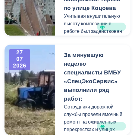
ликвидации ЧС ввела
по улице Коцоева
режим повышенной
Учитывая внушительную
готовности и
высоту композиции в
организовала комплекс
работе был задействован
неотложных мероприятий.
автоподъемник и аппарат
высокого давления.
27
Фигуру всадника и
За минувшую
07
постамент отмыли от
неделю
2026
накопившейся пыли.
специалисты ВМБУ
«СпецЭкоСервис»
Одновременно
выполнили ряд
коммунальщики привели в
работ:
порядок и прилегающую
территорию, полностью
Сотрудники дорожной
очистив площадь вокруг
службы провели ямочный
памятника.
ремонт на оживленных
перекрестках и улицах