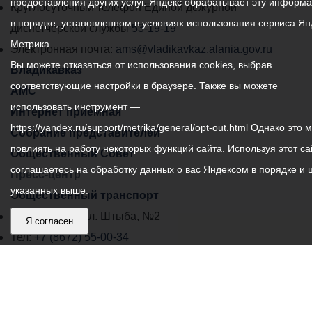
предоставления других услуг. Яндекс обрабатывает эту информ
местного
Круглосуточный телефон Единой дежурной
в порядке, установленном в условиях использования сервиса Ян
самоуправления
диспетчерской службы
53-19-19
Метрика.
города
Электронная почта:
ams@vladikavkaz.alania.gov.ru
Вы можете отказаться от использования cookies, выбрав
Владикавказ:
Владикавказ
соответствующие настройки в браузере. Также вы можете
АМС
использовать инструмент —
Интернет приемная
https://yandex.ru/support/metrika/general/opt-out.html Однако это 
Собрание представителей
повлиять на работу некоторых функций сайта. Используя этот са
Общественный Совет
соглашаетесь на обработку данных о вас Яндексом в порядке и 
Пресс-центр
указанных выше.
Общественный транспорт
Владикавказ, пл. Штыба, №2
Я согласен
Тел:
+7 (8672) 55-00-34
Главный редактор: Биазарти Д. К.
Свидетельство о регистрации СМИ ЭЛ № ФС 77 –
75258 от 07.03.2019 выданное Федеральной Службой