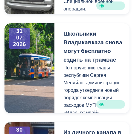
Специальной военной
операции.
В этот раз на фронт везут
31
газовые баллоны,
Школьники
07
бензиновые генераторы и
Владикавказа снова
2026
теплые одеяла.
могут бесплатно
ездить на трамвае
Хочу поблагодарить
По поручению главы
нашего земляка,
республики Сергея
бизнесмена Казбека
Меняйло, администрация
Колхидова и руководителя
города утвердила новый
Северо-Осетинского
порядок компенсации
отделения студенческих
расходов МУП
отрядов Олега Габараева
«ВладТрамвай».
и всех неравнодушных
жителей города за
Чтобы получить школьный
активное участие в сборе
30
Из личного канала в