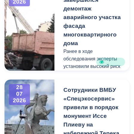
2026
до - 10 000 000 рублей.
демонтаж
аварийного участка
Рассматриваются
кандидаты мужского пола
фасада
на должности
многоквартирного
медицинского персонала.
дома
Ранее в ходе
Пункт отбора на военную
обследования эксперты
службу по контракту г.
установили высокий риск
Владикавказ, ул. Титова,
обрушения конструкции
д. 5.
площадью 362
28
квадратных метра и весом
Сотрудники ВМБУ
07
около 53 тонн.
«Спецэкосервис»
2026
привели в порядок
Для предотвращения
монумент Иссе
возможной чрезвычайной
Плиеву на
ситуации Комиссия по
набережной Терека
предупреждению и