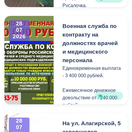
можно по ссылке:
Русалочка.
Как отметил заведующий
28
Военная служба по
Водной станцией Георгий
07
контракту на
Цгоев, празднование Дня
2026
Нептуна - уже старая
должностях врачей
добрая традиция.
и медицинского
персонала
В завершение праздника
Единовременная выплата
детей угостили
- 3 400 000 рублей.
сладостями.
Ежемесячное денежное
Мероприятие
довольствие от - 240 000
организовано ВМБУК
рублей.
«Радуга».
Списание долго по
28
На ул. Алагирской, 5
07
кредитам участникам СВО
завершился