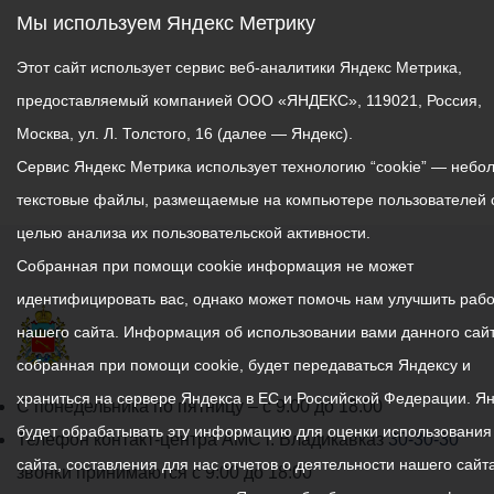
Мы используем Яндекс Метрику
Этот сайт использует сервис веб-аналитики Яндекс Метрика,
предоставляемый компанией ООО «ЯНДЕКС», 119021, Россия,
Москва, ул. Л. Толстого, 16 (далее — Яндекс).
Сервис Яндекс Метрика использует технологию “cookie” — небо
текстовые файлы, размещаемые на компьютере пользователей 
целью анализа их пользовательской активности.
Собранная при помощи cookie информация не может
идентифицировать вас, однако может помочь нам улучшить рабо
нашего сайта. Информация об использовании вами данного сайт
собранная при помощи cookie, будет передаваться Яндексу и
храниться на сервере Яндекса в ЕС и Российской Федерации. Я
График
С понедельника по пятницу – с 9.00 до 18.00
будет обрабатывать эту информацию для оценки использования
работы
Телефон контакт-центра АМС г. Владикавказ
30-30-30
сайта, составления для нас отчетов о деятельности нашего сайта
администрации
звонки принимаются с 9:00 до 18:00