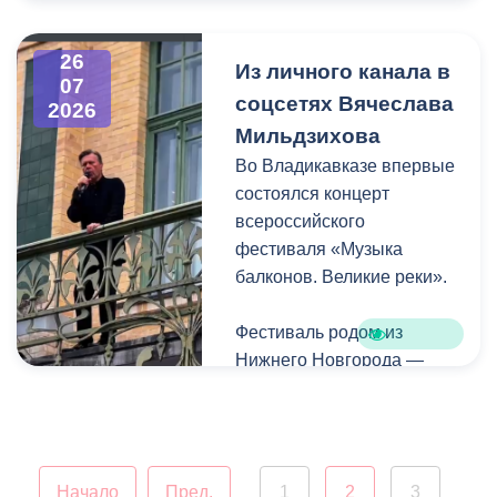
города. В частности, на
Архонском круге, по
26
улицам Весенняя,
Из личного канала в
07
Кырджалийская,
соцсетях Вячеслава
2026
Первомайская,
Мильдзихова
Барбашова,
Во Владикавказе впервые
Комсомольская.
состоялся концерт
всероссийского
фестиваля «Музыка
балконов. Великие реки».
Фестиваль родом из
Нижнего Новгорода —
города, где в 2023 году
впервые прошли
концерты на балконах
исторических зданий.
Начало
Пред.
1
2
3