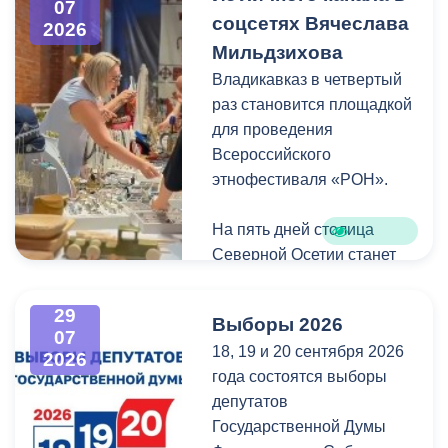
проездной, необходимо
07
гуманитарной помощи для
соцсетях Вячеслава
2026
сдать фотографию 3×4 в
бойцов.
Мильдзихова
администрацию своей
школы. Проездной будет
Владикавказ в четвертый
Мой канал в Макс.
действовать до конца
раз становится площадкой
календарного года.
для проведения
Пользоваться проездным
Всероссийского
удостоверением может
этнофестиваля «РОН».
только ученик, на имя
которого он оформлен.
На пять дней столица
Северной Осетии станет
Напомним, ранее,
центром притяжения для
администрация
всех, кто любит и ценит
29
Выборы 2026
Владикавказа обещала,
богатейшее культурное
07
18, 19 и 20 сентября 2026
что льгота сохранится и
наследие нашей великой
2026
года состоятся выборы
будет предоставляться в
России.
депутатов
рамках нового
Государственной Думы
нормативного порядка.