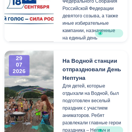
Федерального Собрания
Изменения были связаны
Российской Федерации
с тем, что в начале 2026
девятого созыва, а также
года полномочия по
иные избирательные
организации
кампании, назначенные
пассажирских перевозок
на единый день
перешли в
голосования.
республиканский Комитет
по транспорту.
29
Ознакомиться со списками
На Водной станции
07
избирательных участков,
отпраздновали День
2026
их номерами и границами,
Нептуна
адресами помещений для
Для детей, которые
голосования, местами
отдыхали на Водной, был
нахождения участковых
подготовлен веселый
избирательных комиссий,
праздник с участием
а также номерами
аниматоров. Ребят
телефонов участковых
развлекали главные герои
избирательных комиссий
праздника – Нептун и