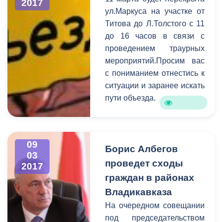
выяснения проблем, с
2017
ул.Маркуса на участке от
которыми пришли
Титова до Л.Толстого с 11
горожане, к разговору
до 16 часов в связи с
были приглашены
проведением траурных
руководители структурных
мероприятий.Просим вас
подразделений АМС.
с пониманием отнестись к
Самыми актуальными в
ситуации и заранее искать
ходе приема стали
пути объезда.
коммунальные и
жилищные проблемы,
вопросы социальной
сферы, поддержка
09
Борис Албегов
начинающих
03
предпринимателей, а
проведет сходы
2017
также благоустройство
граждан в районах
городских территорий.
Владикавказа
На очередном совещании
под председательством