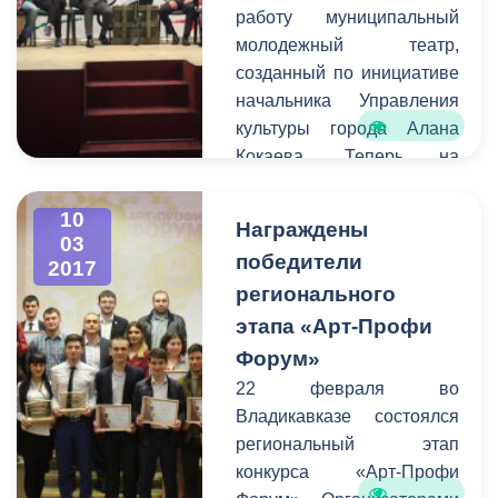
работу муниципальный
г. Владикавказ имела
молодежный театр,
возможность
созданный по инициативе
предупредить остальных
начальника Управления
граждан города о
культуры города Алана
временных неудобствах
Кокаева. Теперь на
для передвижения на тех
площадке центра
или иных улицах.
им.Хетагурова на улице
10
Награждены
Павленко молодые
03
победители
2017
актеры и режиссеры
регионального
смогут воплощать свои
самые смелые творческие
этапа «Арт-Профи
идеи и замыслы.
Форум»
Накануне на этой сцене
22 февраля во
прошло первое
Владикавказе состоялся
мероприятие - премьера
региональный этап
спектакля «Лейтенант с
конкурса «Арт-Профи
острова Инишмор»