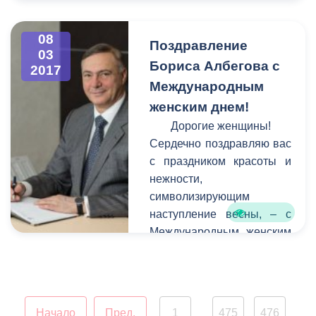
гостей северо-осетинской
столицы у въезда в город
стороны города Беслана.
08
Поздравление
03
К сожалению, в последние
Бориса Албегова с
2017
годы вид сооружения
Международным
оставлял желать лучшего -
женским днем!
оно пострадало от
коррозии, стала заметной
Дорогие женщины!
усталость металла.
Сердечно поздравляю вас
с праздником красоты и
нежности,
символизирующим
наступление весны, – с
Международным женским
днем!
Начало
Пред.
1
475
476