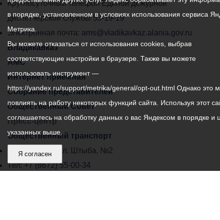
местного
Круглосуточный телефон Единой дежурной
в порядке, установленном в условиях использования сервиса Ян
самоуправления
диспетчерской службы
53-19-19
Метрика.
города
Электронная почта:
ams@vladikavkaz.alania.gov.ru
Вы можете отказаться от использования cookies, выбрав
Владикавказ:
Владикавказ
соответствующие настройки в браузере. Также вы можете
АМС
использовать инструмент —
Интернет приемная
https://yandex.ru/support/metrika/general/opt-out.html Однако это 
Собрание представителей
повлиять на работу некоторых функций сайта. Используя этот са
Общественный Совет
соглашаетесь на обработку данных о вас Яндексом в порядке и 
Пресс-центр
указанных выше.
Общественный транспорт
Владикавказ, пл. Штыба, №2
Я согласен
Тел:
+7 (8672) 55-00-34
Главный редактор: Биазарти Д. К.
Свидетельство о регистрации СМИ ЭЛ № ФС 77 –
75258 от 07.03.2019 выданное Федеральной Службой