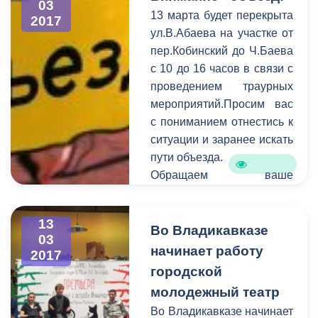
03
В период c 6 по 13 марта
13 марта будет перекрыта
2017
на горячую линию единой
ул.В.Абаева на участке от
дежурно-диспетчерской
пер.Кобинский до Ч.Баева
службы поступило 122
с 10 до 16 часов в связи с
обращения. В
проведением траурных
оперативном порядке
мероприятий.Просим вас
специалисты выезжают на
с пониманием отнестись к
аварийные места и
ситуации и заранее искать
устраняют проблемы в
пути объезда.
сфере ЖКХ.
Обращаем ваше
внимание на то, что
необходимо
13
своевременно сообщать
Во Владикавказе
03
информацию о
начинает работу
2017
планируемом перекрытии
городской
в администрацию города.
молодежный театр
Смысл этого оповещения
Во Владикавказе начинает
состоит в том, чтобы АМС