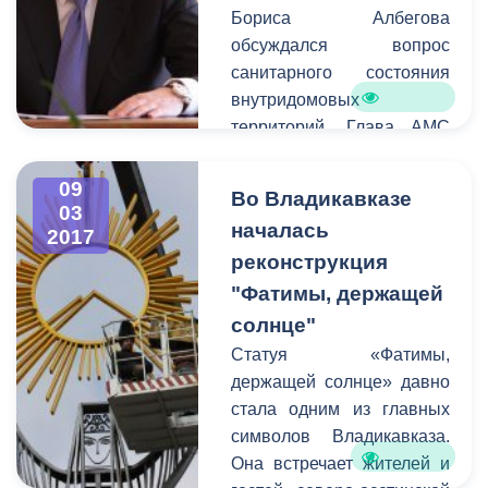
Бориса Албегова
обсуждался вопрос
санитарного состояния
внутридомовых
территорий. Глава АМС
призвал руководителей
проводить работу с
09
Во Владикавказе
жителями
03
началась
2017
многоквартирных домов.
реконструкция
Так как вышеуказанные
территории являются
"Фатимы, держащей
зоной ответственности
солнце"
управляющих компаний
Статуя «Фатимы,
совместно,
держащей солнце» давно
администрация города по
стала одним из главных
закону не имеет права
символов Владикавказа.
наводить на них порядок.
Она встречает жителей и