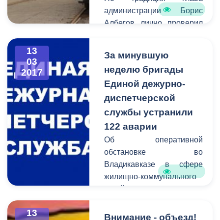
администрации Борис
Албегов лично проверил
качество выполненных
работ и дал старт
13
За минувшую
обновленному
03
неделю бригады
2017
трамвайному вагону.
Единой дежурно-
диспетчерской
службы устранили
122 аварии
Об оперативной
обстановке во
Владикавказе в сфере
жилищно-коммунального
хозяйства сообщает
Единая дежурно-
13
диспетчерская служба.
Внимание - объезд!