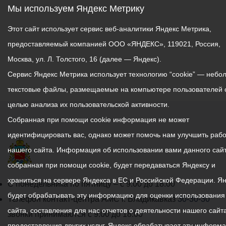
Мы используем Яндекс Метрику
Этот сайт использует сервис веб-аналитики Яндекс Метрика,
предоставляемый компанией ООО «ЯНДЕКС», 119021, Россия,
Москва, ул. Л. Толстого, 16 (далее — Яндекс).
Сервис Яндекс Метрика использует технологию “cookie” — небо
текстовые файлы, размещаемые на компьютере пользователей 
целью анализа их пользовательской активности.
Собранная при помощи cookie информация не может
идентифицировать вас, однако может помочь нам улучшить рабо
нашего сайта. Информация об использовании вами данного сайт
собранная при помощи cookie, будет передаваться Яндексу и
храниться на сервере Яндекса в ЕС и Российской Федерации. Я
График
С понедельника по пятницу – с 9.00 до 18.00
будет обрабатывать эту информацию для оценки использования
работы
Телефон контакт-центра АМС г. Владикавказ
30-30-30
сайта, составления для нас отчетов о деятельности нашего сайта
администрации
звонки принимаются с 9:00 до 18:00
предоставления других услуг. Яндекс обрабатывает эту информ