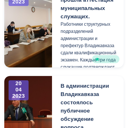
2023
Тибилов, председатель
муниципальных
КМФКиС АМС г.
служащих.
Владикавказа Тимур
Работники структурных
Кубатаев и заместитель
подразделений
руководителя управления
администрации и
образования Арсен
префектур Владикавказа
Корнаев.
сдали квалификационный
экзамен. Каждые три года
служащие подтверждают
профессиональную
пригодность пройдя
20
В администрации
собеседование и
04
Владикавказа
2023
тестирование. Согласно
состоялось
графику, утвержденному
АМС г. Владикавказа,
публичное
экзамен сдавали 103
обсуждение
служащих, 94 из которых
вопроса