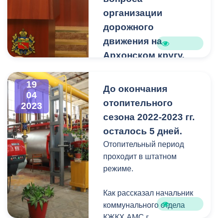
испытание прошли
организации
успешно.
дорожного
движения на
Архонском кругу.
Во встрече с горожанами
приняли участие
19
До окончания
председатель
04
отопительного
2023
Общественного совета г.
сезона 2022-2023 гг.
Владикавказа Михаил
Шаталов, глава АМС г.
осталось 5 дней.
Владикавказа Вячеслав
Отопительный период
Мильдзихов, начальник
проходит в штатном
ОГИБДД Управления МВД
режиме.
России по г. Владикавказу
Инал Качмазов,
Как рассказал начальник
представители
коммунального отдела
профильных структур
КЖКХ АМС г.