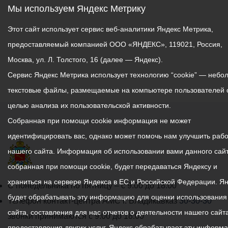
Мы используем Яндекс Метрику
Этот сайт использует сервис веб-аналитики Яндекс Метрика,
предоставляемый компанией ООО «ЯНДЕКС», 119021, Россия,
Москва, ул. Л. Толстого, 16 (далее — Яндекс).
Сервис Яндекс Метрика использует технологию “cookie” — небо
текстовые файлы, размещаемые на компьютере пользователей 
целью анализа их пользовательской активности.
Собранная при помощи cookie информация не может
идентифицировать вас, однако может помочь нам улучшить рабо
нашего сайта. Информация об использовании вами данного сайт
собранная при помощи cookie, будет передаваться Яндексу и
храниться на сервере Яндекса в ЕС и Российской Федерации. Я
График
С понедельника по пятницу – с 9.00 до 18.00
будет обрабатывать эту информацию для оценки использования
работы
Телефон контакт-центра АМС г. Владикавказ
30-30-30
сайта, составления для нас отчетов о деятельности нашего сайта
администрации
звонки принимаются с 9:00 до 18:00
предоставления других услуг. Яндекс обрабатывает эту информ