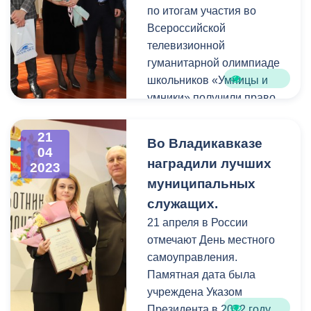
ремонтные работы
по итогам участия во
планируется завершить к
Всероссийской
осени.
телевизионной
гуманитарной олимпиаде
школьников «Умницы и
умники» получили право
на зачисление в
престижный столичный
21
Во Владикавказе
вуз.
04
наградили лучших
2023
муниципальных
Валерий Данильянц (СОШ
№30) стал победителем
служащих.
интеллектуальной игры, а
21 апреля в России
Ацамаз Гаглоев (СОШ
отмечают День местного
№11) - призером.
самоуправления.
Памятная дата была
учреждена Указом
Президента в 2012 году.