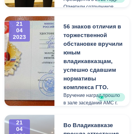
Отметили сотрудников
местного самоуправления
сегодня и в
21
56 знаков отличия в
администрации
04
торжественной
2023
Владикавказа.
обстановке вручили
юным
владикавказцам,
успешно сдавшим
нормативы
комплекса ГТО.
Вручение наград прошло
в зале заседаний АМС г.
Владикавказа. Знаки ГТО
ребятам вручили
21
Во Владикавказе
чемпионы мира Заур
04
Айларов и Ибрагим
прошла аттестация