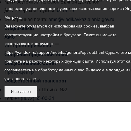
местного
Круглосуточный телефон Единой дежурной
в порядке, установленном в условиях использования сервиса Ян
самоуправления
диспетчерской службы
53-19-19
Метрика.
города
Электронная почта:
ams@vladikavkaz.alania.gov.ru
Вы можете отказаться от использования cookies, выбрав
Владикавказ:
Владикавказ
соответствующие настройки в браузере. Также вы можете
АМС
использовать инструмент —
Интернет приемная
https://yandex.ru/support/metrika/general/opt-out.html Однако это 
Собрание представителей
повлиять на работу некоторых функций сайта. Используя этот са
Общественный Совет
соглашаетесь на обработку данных о вас Яндексом в порядке и 
Пресс-центр
указанных выше.
Общественный транспорт
Владикавказ, пл. Штыба, №2
Я согласен
Тел:
+7 (8672) 55-00-34
Главный редактор: Биазарти Д. К.
Свидетельство о регистрации СМИ ЭЛ № ФС 77 –
75258 от 07.03.2019 выданное Федеральной Службой