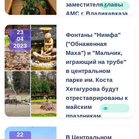
заместителя главы
АМС г. Владикавказа
Зураба Дзоблаева.
В администрации
23
Фонтаны "Нимфа"
04
Владикавказа состоялось
("Обнаженная
2023
еженедельное аппаратное
Маха") и "Мальчик,
совещание под
играющий на трубе"
председательством
первого заместителя
в центральном
главы АМС г.
парке им. Коста
Владикавказа Зураба
Хетагурова будут
Дзоблаева.
отреставрированы к
майским
На повестке дня –
праздникам.
подготовка города к
торжественному открытию
Фонтаны "Нимфа"
Дома Вахтангова и
("Обнаженная Маха") и
22
В Центральном