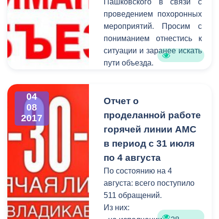
Пашковского в связи с
частности, речь шла о
проведением похоронных
территории Верхнего
мероприятий. Просим с
Ларса, являющейся
пониманием отнестись к
контрольно-пропускным
ситуации и заранее искать
пунктом в Грузию. Стоит
пути объезда.
отметить, что Владикавказ
- единственная столица
субъекта Российской
04
Отчет о
08
Федерации, граничащая с
проделанной работе
2017
иностранным
горячей линии АМС
государством.
в период с 31 июля
по 4 августа
По состоянию на 4
августа: всего поступило
511 обращений.
Из них: