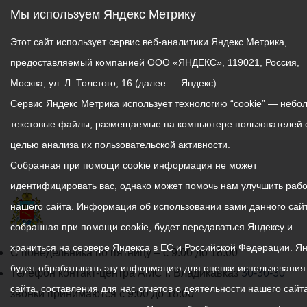
Мы используем Яндекс Метрику
Этот сайт использует сервис веб-аналитики Яндекс Метрика,
предоставляемый компанией ООО «ЯНДЕКС», 119021, Россия,
Москва, ул. Л. Толстого, 16 (далее — Яндекс).
Сервис Яндекс Метрика использует технологию “cookie” — небо
текстовые файлы, размещаемые на компьютере пользователей 
целью анализа их пользовательской активности.
Собранная при помощи cookie информация не может
идентифицировать вас, однако может помочь нам улучшить рабо
нашего сайта. Информация об использовании вами данного сайт
собранная при помощи cookie, будет передаваться Яндексу и
храниться на сервере Яндекса в ЕС и Российской Федерации. Я
График
С понедельника по пятницу – с 9.00 до 18.00
будет обрабатывать эту информацию для оценки использования
работы
Телефон контакт-центра АМС г. Владикавказ
30-30-30
сайта, составления для нас отчетов о деятельности нашего сайта
администрации
звонки принимаются с 9:00 до 18:00