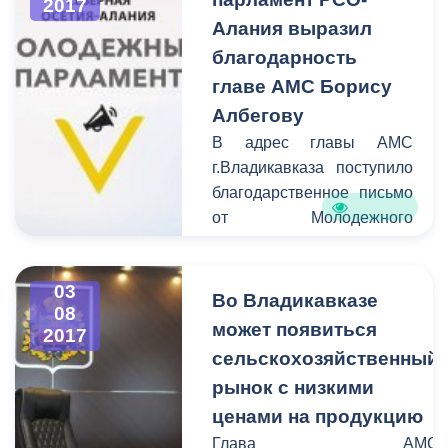
2017
Алания выразил
благодарность
главе АМС Борису
Албегову
В адрес главы АМС
г.Владикавказа поступило
благодарственное письмо
от Молодежного
парламента Республики
Северная Осетия-Алания.
03
Члены организации
Во Владикавказе
08
выражают
может появиться
2017
признательность Борису
сельскохозяйственный
Албегову за поддержку
рынок с низкими
молодежной политики и
ценами на продукцию
содействие в реализации
проектов на территории
Глава АМС