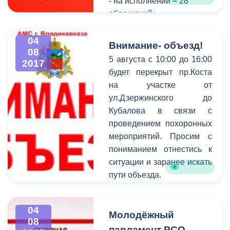
- на исполнении – 28
обращений;
- снято с контроля –27
обращений.
04
Внимание- объезд!
08
За справочной
5 августа с 10:00 до 16:00
2017
информацией обратились
будет перекрыт пр.Коста
482 человека.
на участке от
ул.Дзержинского до
Кубалова в связи с
проведением похоронных
мероприятий. Просим с
пониманием отнестись к
ситуации и заранее искать
пути объезда.
04
Молодёжный
08
парламент РСО-