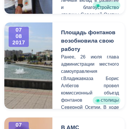
личный вклад в развитие
и благоустройство
столицы Северной Осетии
– города Владикавказа.
07
Площадь фонтанов
08
возобновила свою
2017
работу
Ранее, 26 июля глава
администрации местного
самоуправления
г.Владикавказа Борис
Албегов провел
комиссионный объезд
фонтанов столицы
Северной Осетии. В ходе
выездного совещания
Управлению
07
В АМС
благоустройства и