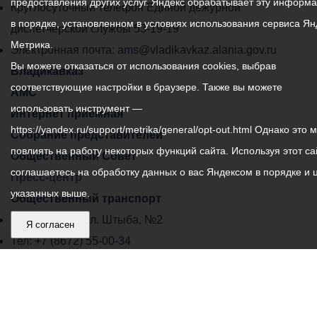
предоставления других услуг. Яндекс обрабатывает эту информ
местного
Круглосуточный телефон Единой дежурной
в порядке, установленном в условиях использования сервиса Ян
самоуправления
диспетчерской службы
53-19-19
Метрика.
города
Электронная почта:
ams@vladikavkaz.alania.gov.ru
Вы можете отказаться от использования cookies, выбрав
Владикавказ:
Владикавказ
соответствующие настройки в браузере. Также вы можете
АМС
использовать инструмент —
Интернет приемная
https://yandex.ru/support/metrika/general/opt-out.html Однако это 
Собрание представителей
повлиять на работу некоторых функций сайта. Используя этот са
Общественный Совет
соглашаетесь на обработку данных о вас Яндексом в порядке и 
Пресс-центр
указанных выше.
Общественный транспорт
Владикавказ, пл. Штыба, №2
Я согласен
Тел:
+7 (8672) 55-00-34
Главный редактор: Биазарти Д. К.
Свидетельство о регистрации СМИ ЭЛ № ФС 77 –
75258 от 07.03.2019 выданное Федеральной Службой