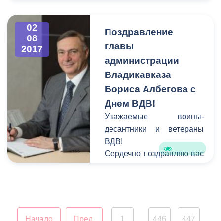
ул.Коцоева в районе
гостиницы «Владикавказ».
02
Поздравление
08
главы
2017
администрации
Владикавказа
Бориса Албегова с
Днем ВДВ!
Уважаемые воины-
десантники и ветераны
ВДВ!
Сердечно поздравляю вас
с профессиональным
праздником, с Днем
Воздушно-десантных
войск!
Начало
Пред.
1
446
447