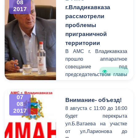
08
г.Владикавказа
озеленения и Управлению
2017
культуры города было
рассмотрели
поручено восстановить
проблемы
работу водных объектов, а
приграничной
также подготовить
территории
документацию для
В АМС г. Владикавказа
перевода фонтанов на
прошло аппаратное
баланс единого
совещание под
структурного
председательством главы
подразделения
администрации Бориса
муниципального
Албегова. Темой к
образования.
07
обсуждению стали
Внимание- объезд!
08
вопросы особой работы
8 августа с 11:00 до 16:00
2017
местного самоуправления
будет перекрыта
столицы Северной Осетии
ул.Б.Ватаева на участке
в части решения проблем
от ул.Ларионова до
приграничной зоны. В