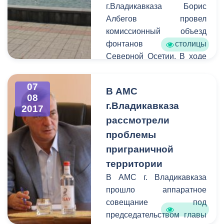
г.Владикавказа Борис
Албегов провел
комиссионный объезд
фонтанов столицы
Северной Осетии. В ходе
выездного совещания
Управлению
07
В АМС
благоустройства и
08
г.Владикавказа
озеленения и Управлению
2017
культуры города было
рассмотрели
поручено восстановить
проблемы
работу водных объектов, а
приграничной
также подготовить
территории
документацию для
В АМС г. Владикавказа
перевода фонтанов на
прошло аппаратное
баланс единого
совещание под
структурного
председательством главы
подразделения