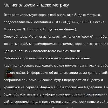
Мы используем Яндекс Метрику
Этот сайт использует сервис веб-аналитики Яндекс Метрика,
предоставляемый компанией ООО «ЯНДЕКС», 119021, Россия,
Москва, ул. Л. Толстого, 16 (далее — Яндекс).
Сервис Яндекс Метрика использует технологию “cookie” — небо
текстовые файлы, размещаемые на компьютере пользователей 
целью анализа их пользовательской активности.
Собранная при помощи cookie информация не может
идентифицировать вас, однако может помочь нам улучшить рабо
нашего сайта. Информация об использовании вами данного сайт
собранная при помощи cookie, будет передаваться Яндексу и
храниться на сервере Яндекса в ЕС и Российской Федерации. Я
График
С понедельника по пятницу – с 9.00 до 18.00
будет обрабатывать эту информацию для оценки использования
работы
Телефон контакт-центра АМС г. Владикавказ
30-30-30
сайта, составления для нас отчетов о деятельности нашего сайта
администрации
звонки принимаются с 9:00 до 18:00