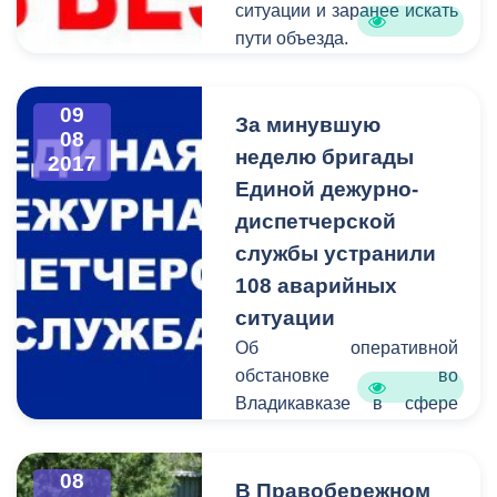
ситуации и заранее искать
пути объезда.
09
За минувшую
08
неделю бригады
2017
Единой дежурно-
диспетчерской
службы устранили
108 аварийных
ситуации
Об оперативной
обстановке во
Владикавказе в сфере
жилищно-коммунального
хозяйства сообщает
08
Единая дежурно-
В Правобережном