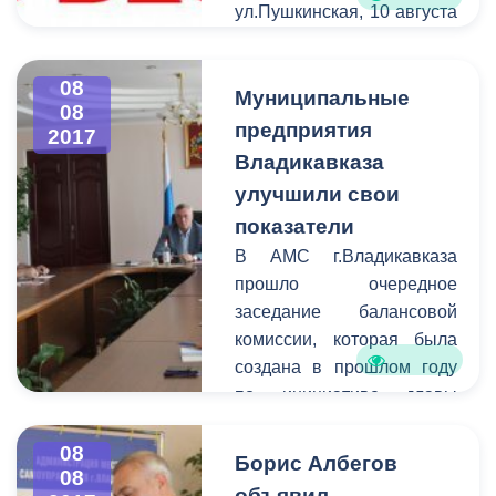
ул.Пушкинская, 10 августа
- ул.Пушкинская на
участке от ул.Куйбышева
08
до ул.Баракова. Просим
Муниципальные
08
участников дорожного
предприятия
2017
движения с пониманием
Владикавказа
отнестись к ситуации и
улучшили свои
заранее искать пути
показатели
объезда.
В АМС г.Владикавказа
прошло очередное
заседание балансовой
комиссии, которая была
создана в прошлом году
по инициативе главы
администрации Бориса
Албегова и с тех пор
08
Борис Албегов
08
доказала свою
объявил