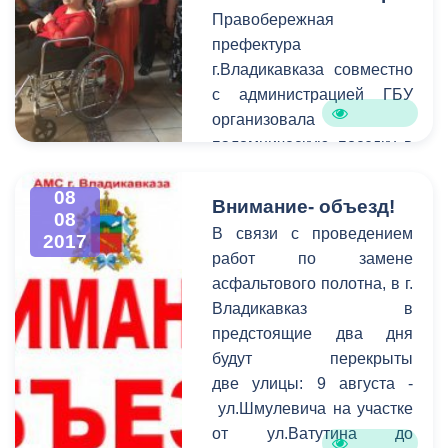
очагов произрастания
операторами службы
Правобережная
дикорастущих растений
жители Владикавказа
префектура
содержащих
могут по номеру 53-19-19.
г.Владикавказа совместно
наркотические вещества,
с администрацией ГБУ
прошли мероприятия по
организовала
выявлению и
паломническую поездку в
уничтожению мест
Аланский Богоявленский
произрастания
женский монастырь.
08
Внимание- объезд!
наркосодержащих
08
растений.
В связи с проведением
2017
работ по замене
асфальтового полотна, в г.
Владикавказ в
предстоящие два дня
будут перекрыты
две улицы: 9 августа -
ул.Шмулевича на участке
от ул.Ватутина до