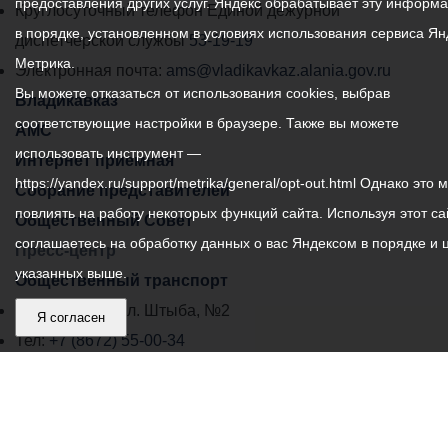
предоставления других услуг. Яндекс обрабатывает эту информ
местного
Круглосуточный телефон Единой дежурной
в порядке, установленном в условиях использования сервиса Ян
самоуправления
диспетчерской службы
53-19-19
Метрика.
города
Электронная почта:
ams@vladikavkaz.alania.gov.ru
Вы можете отказаться от использования cookies, выбрав
Владикавказ:
Владикавказ
соответствующие настройки в браузере. Также вы можете
АМС
использовать инструмент —
Интернет приемная
https://yandex.ru/support/metrika/general/opt-out.html Однако это 
Собрание представителей
повлиять на работу некоторых функций сайта. Используя этот са
Общественный Совет
соглашаетесь на обработку данных о вас Яндексом в порядке и 
Пресс-центр
указанных выше.
Общественный транспорт
Владикавказ, пл. Штыба, №2
Я согласен
Тел:
+7 (8672) 55-00-34
Главный редактор: Биазарти Д. К.
Свидетельство о регистрации СМИ ЭЛ № ФС 77 –
75258 от 07.03.2019 выданное Федеральной Службой