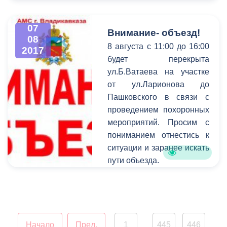
администрации Бориса
муниципального
Албегова. Темой к
образования.
07
обсуждению стали
Внимание- объезд!
08
вопросы особой работы
8 августа с 11:00 до 16:00
2017
местного самоуправления
будет перекрыта
столицы Северной Осетии
ул.Б.Ватаева на участке
в части решения проблем
от ул.Ларионова до
приграничной зоны. В
Пашковского в связи с
частности, речь шла о
проведением похоронных
территории Верхнего
мероприятий. Просим с
Ларса, являющейся
пониманием отнестись к
контрольно-пропускным
ситуации и заранее искать
пунктом в Грузию. Стоит
пути объезда.
отметить, что Владикавказ
- единственная столица
субъекта Российской
Федерации, граничащая с
иностранным
Начало
Пред.
1
445
446