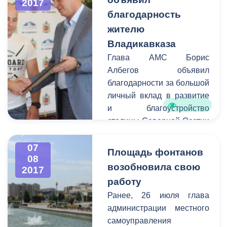
2017
необходимость. По
благодарность
мнению руководителя
жителю
АМС, именно на
балансовой комиссии
Владикавказа
можно оценить
Глава АМС Борис
эффективность работы
Албегов объявил
управленческого состава
благодарности за большой
предприятия, провести
личный вклад в развитие
сводный анализ всех
и благоустройство
показателей финансово-
столицы Северной Осетии
хозяйственной
– города Владикавказа.
деятельности, а также
07
Площадь фонтанов
обсудить планы
08
возобновила свою
2017
дальнейшей работы и
работу
вектор развития
муниципальных
Ранее, 26 июля глава
предприятий.
администрации местного
самоуправления