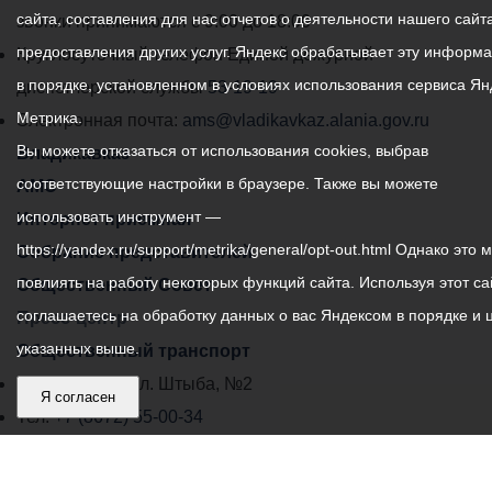
сайта, составления для нас отчетов о деятельности нашего сайта
администрации
звонки принимаются с 9:00 до 18:00
предоставления других услуг. Яндекс обрабатывает эту информ
местного
Круглосуточный телефон Единой дежурной
в порядке, установленном в условиях использования сервиса Ян
самоуправления
диспетчерской службы
53-19-19
Метрика.
города
Электронная почта:
ams@vladikavkaz.alania.gov.ru
Вы можете отказаться от использования cookies, выбрав
Владикавказ:
Владикавказ
соответствующие настройки в браузере. Также вы можете
АМС
использовать инструмент —
Интернет приемная
https://yandex.ru/support/metrika/general/opt-out.html Однако это 
Собрание представителей
повлиять на работу некоторых функций сайта. Используя этот са
Общественный Совет
соглашаетесь на обработку данных о вас Яндексом в порядке и 
Пресс-центр
указанных выше.
Общественный транспорт
Владикавказ, пл. Штыба, №2
Я согласен
Тел:
+7 (8672) 55-00-34
Главный редактор: Биазарти Д. К.
Свидетельство о регистрации СМИ ЭЛ № ФС 77 –