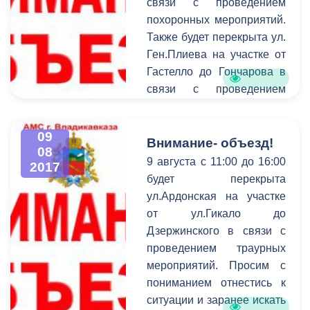
связи с проведением
балансовых комиссий,
похоронных мероприятий.
которые были созданы в
Также будет перекрыта ул.
прошлом году по
Ген.Плиева на участке от
инициативе главы АМС
Гастелло до Гончарова в
г.Владикавказ Бориса
связи с проведением
Албегова, выявлена
поминальных
положительная динамика
мероприятий. Просим с
развития, в частности,
09
пониманием отнестись к
Внимание- объезд!
муниципальных
08
ситуации и заранее искать
предприятий, что
9 августа с 11:00 до 16:00
2017
пути объезда.
является одним из
будет перекрыта
факторов увеличения
ул.Ардонская на участке
доходной части бюджета и
от ул.Гикало до
развития города.
Дзержинского в связи с
проведением траурных
мероприятий. Просим с
пониманием отнестись к
ситуации и заранее искать