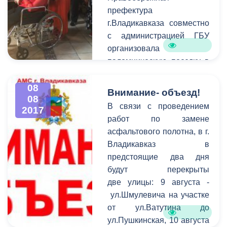
дикорастущих растений
жители Владикавказа
префектура
содержащих
могут по номеру 53-19-19.
г.Владикавказа совместно
наркотические вещества,
с администрацией ГБУ
прошли мероприятия по
организовала
выявлению и
паломническую поездку в
уничтожению мест
Аланский Богоявленский
произрастания
женский монастырь.
08
Внимание- объезд!
наркосодержащих
08
растений.
В связи с проведением
2017
работ по замене
асфальтового полотна, в г.
Владикавказ в
предстоящие два дня
будут перекрыты
две улицы: 9 августа -
ул.Шмулевича на участке
от ул.Ватутина до
ул.Пушкинская, 10 августа