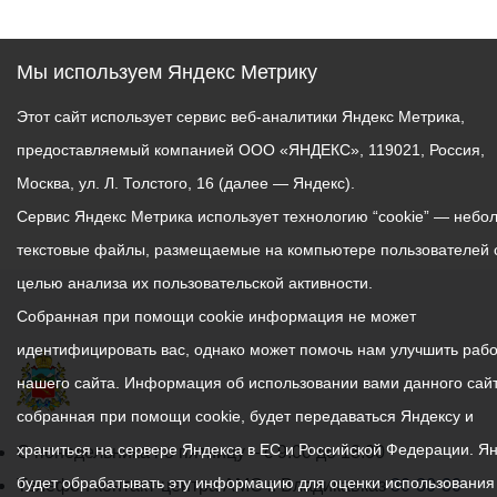
Мы используем Яндекс Метрику
Этот сайт использует сервис веб-аналитики Яндекс Метрика,
предоставляемый компанией ООО «ЯНДЕКС», 119021, Россия,
Москва, ул. Л. Толстого, 16 (далее — Яндекс).
Сервис Яндекс Метрика использует технологию “cookie” — небо
текстовые файлы, размещаемые на компьютере пользователей 
целью анализа их пользовательской активности.
Собранная при помощи cookie информация не может
идентифицировать вас, однако может помочь нам улучшить рабо
нашего сайта. Информация об использовании вами данного сайт
собранная при помощи cookie, будет передаваться Яндексу и
храниться на сервере Яндекса в ЕС и Российской Федерации. Я
График
С понедельника по пятницу – с 9.00 до 18.00
будет обрабатывать эту информацию для оценки использования
работы
Телефон контакт-центра АМС г. Владикавказ
30-30-30