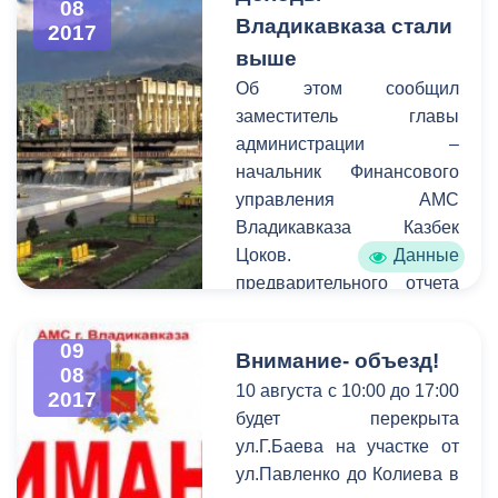
08
профилактики различных
удовольствием
Владикавказа стали
2017
правонарушений, в
приглашаем всех
выше
столице Северной Осетии
желающих стать частью
Об этом сообщил
началась установка камер
большого праздника.
заместитель главы
уличного
администрации –
видеонаблюдения.
начальник Финансового
управления АМС
Владикавказа Казбек
Цоков. Данные
предварительного отчета
за первое полугодие 2017
года свидетельствуют о
09
Внимание- объезд!
том, что собственные
08
10 августа с 10:00 до 17:00
доходы в городскую казну
2017
будет перекрыта
увеличились в сравнении
ул.Г.Баева на участке от
с прошлым годом. Также,
ул.Павленко до Колиева в
по итогам проведенных