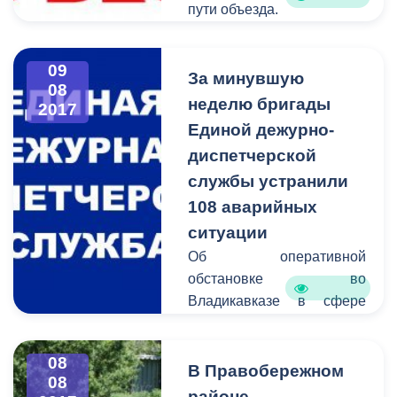
пути объезда.
09
За минувшую
08
неделю бригады
2017
Единой дежурно-
диспетчерской
службы устранили
108 аварийных
ситуации
Об оперативной
обстановке во
Владикавказе в сфере
жилищно-коммунального
хозяйства сообщает
08
Единая дежурно-
В Правобережном
08
диспетчерская служба.
районе