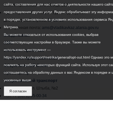
сайта, составления для нас отчетов о деятельности нашего сайта
администрации
звонки принимаются с 9:00 до 18:00
предоставления других услуг. Яндекс обрабатывает эту информ
местного
Круглосуточный телефон Единой дежурной
в порядке, установленном в условиях использования сервиса Ян
самоуправления
диспетчерской службы
53-19-19
Метрика.
города
Электронная почта:
ams@vladikavkaz.alania.gov.ru
Вы можете отказаться от использования cookies, выбрав
Владикавказ:
Владикавказ
соответствующие настройки в браузере. Также вы можете
АМС
использовать инструмент —
Интернет приемная
https://yandex.ru/support/metrika/general/opt-out.html Однако это 
Собрание представителей
повлиять на работу некоторых функций сайта. Используя этот са
Общественный Совет
соглашаетесь на обработку данных о вас Яндексом в порядке и 
Пресс-центр
указанных выше.
Общественный транспорт
Владикавказ, пл. Штыба, №2
Я согласен
Тел:
+7 (8672) 55-00-34
Главный редактор: Биазарти Д. К.
Свидетельство о регистрации СМИ ЭЛ № ФС 77 –