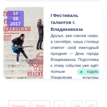
сады по заранее
сформированной
10
I Фестиваль
автоматизированной
08
информационной системе
талантов г.
2017
(АМС «Зачисление в
Владикавказа
ДОУ») согласно
Друзья, уже совсем скоро,
очередности и наличию
в сентябре, наша столица
вакантных мест в ДОУ, а
отметит свой ежегодный
также в соответствии с
праздник — День города
графиком, утвержденным
Владикавказа. Подготовка
приказом Управления
к этому событию уже идёт
образования АМС
полным ходом.
г.Владикавказа от
Управление культуры
28.07.2017 №23.
АМС г. Владикавказа
рассматривает множество
интересных идей,
оставляя только лучшее
Начало
Пред.
1
444
445