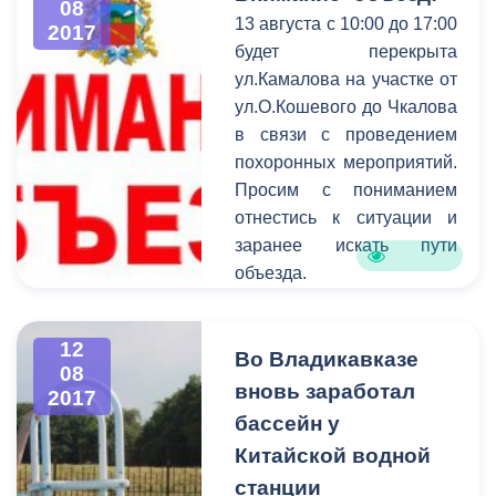
08
история». Организатором
места и устранили,
13 августа с 10:00 до 17:00
2017
акции выступила
указанные в
будет перекрыта
молодежь города Ростова-
обращениях,нарушения
ул.Камалова на участке от
на-Дону. В городе
работы систем ЖКХ.
ул.О.Кошевого до Чкалова
Воинской Славы -
Напомним, связаться с
в связи с проведением
Владикавказе гостей
операторами службы
похоронных мероприятий.
встретили заместитель
жители Владикавказа
Просим с пониманием
главы
могут по номеру 53-19-19.
отнестись к ситуации и
администрации Роман
заранее искать пути
Гозюмов, председатель
объезда.
Союза десантников
Северной Осетии-
Алании Игорь Золоев,
12
Во Владикавказе
представители
08
вновь заработал
2017
общественных
бассейн у
организаций.
Китайской водной
станции