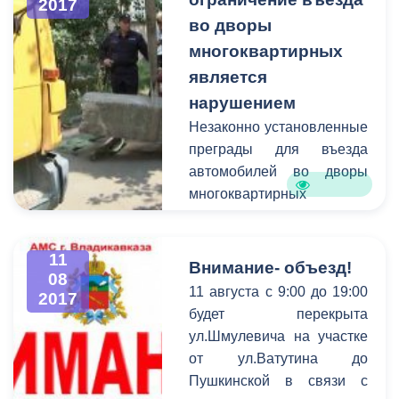
2017
во дворы
многоквартирных
является
нарушением
Незаконно установленные
преграды для въезда
автомобилей во дворы
многоквартирных
являются нарушением и
препятствуют свободному
11
доступу
Внимание- объезд!
08
специализированных
11 августа с 9:00 до 19:00
2017
машин экстренных служб.
будет перекрыта
ул.Шмулевича на участке
от ул.Ватутина до
Пушкинской в связи с