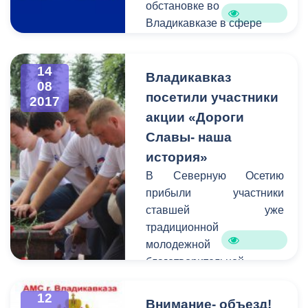
обстановке во
Владикавказе в сфере
жилищно-коммунального
хозяйства сообщает
14
Единая дежурно-
Владикавказ
08
диспетчерская служба.
посетили участники
2017
В период c 7 по 14 августа
акции «Дороги
на горячую линию единой
Славы- наша
дежурно-диспетчерской
история»
службы поступило 145
В Северную Осетию
звонков, в числе которых
прибыли участники
проблемы с
ставшей уже
электроснабжением,
традиционной
подачей холодной и
молодежной
горячей воды, засоры.
благотворительной
Специалисты ЕДДС в
патриотической акции
оперативном порядке
«Дороги Славы – наша
12
выехали на аварийные
Внимание- объезд!