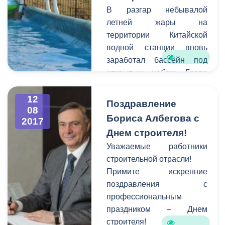
В разгар небывалой
летней жары на
территории Китайской
водной станции вновь
заработал бассейн под
открытым небом. Глава
администрации местного
самоуправления г.
12
Поздравление
08
Владикавказ Борис
Бориса Албегова с
2017
Албегов дал поручение
Днем строителя!
восстановить водный
Уважаемые работники
объект для того, чтобы
строительной отрасли!
владикавказцы имели
Примите искренние
дополнительную
поздравления с
возможность для
профессиональным
проведения досуга и
праздником – Днем
отдыха в летнее время.
строителя!