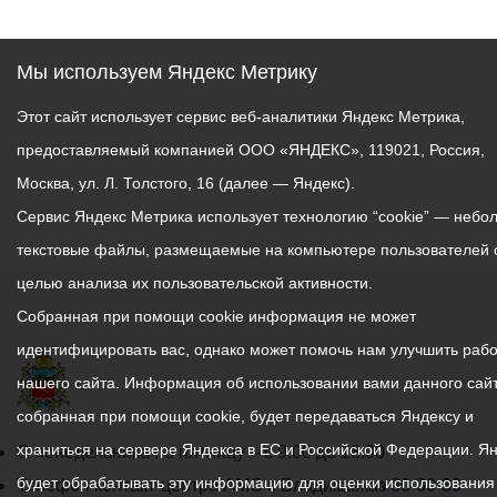
Мы используем Яндекс Метрику
Этот сайт использует сервис веб-аналитики Яндекс Метрика,
предоставляемый компанией ООО «ЯНДЕКС», 119021, Россия,
Москва, ул. Л. Толстого, 16 (далее — Яндекс).
Сервис Яндекс Метрика использует технологию “cookie” — небо
текстовые файлы, размещаемые на компьютере пользователей 
целью анализа их пользовательской активности.
Собранная при помощи cookie информация не может
идентифицировать вас, однако может помочь нам улучшить рабо
нашего сайта. Информация об использовании вами данного сайт
собранная при помощи cookie, будет передаваться Яндексу и
храниться на сервере Яндекса в ЕС и Российской Федерации. Я
График
С понедельника по пятницу – с 9.00 до 18.00
будет обрабатывать эту информацию для оценки использования
работы
Телефон контакт-центра АМС г. Владикавказ
30-30-30