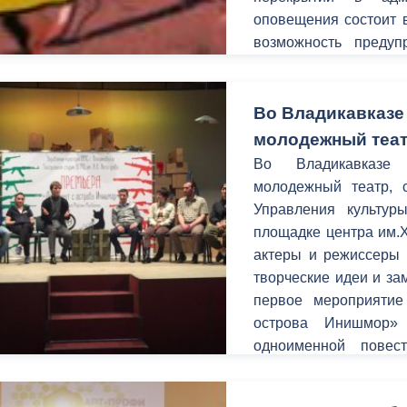
оповещения состоит в
возможность предуп
ный контроль
Выборы 2026
временных неудобств
улицах.
Во Владикавказе
молодежный теа
Во Владикавказе 
молодежный театр, 
Управления культур
площадке центра им.
актеры и режиссеры 
творческие идеи и за
первое мероприятие
острова Инишмор»
одноименной повес
Макдонаха.