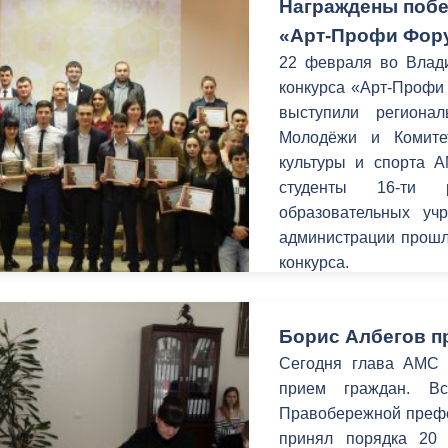
Награждены побе
«Арт-Профи Фор
22 февраля во Влади
конкурса «Арт-Профи
выступили региона
Молодёжи и Комите
культуры и спорта А
студенты 16-ти р
образовательных у
администрации прошл
конкурса.
Борис Албегов п
Сегодня глава АМС г
прием граждан. В
Правобережной префек
принял порядка 20