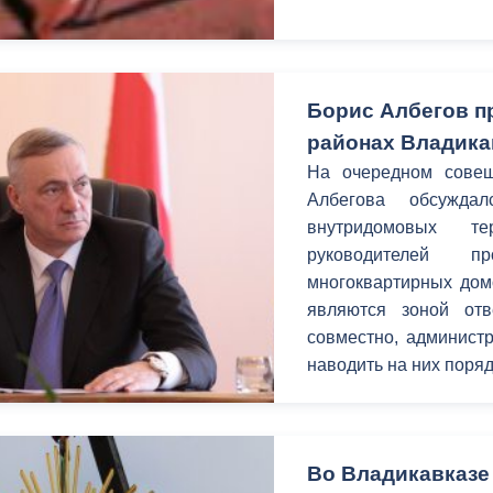
Борис Албегов п
районах Владика
На очередном совещ
Албегова обсуждал
внутридомовых т
руководителей 
многоквартирных дом
являются зоной отв
совместно, администр
наводить на них поряд
Во Владикавказе