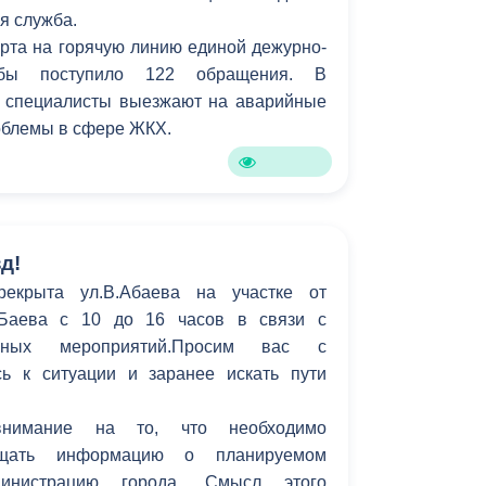
я служба.
Противодействие коррупции
арта на горячую линию единой дежурно-
ужбы поступило 122 обращения. В
Градостроительная деятельность
 специалисты выезжают на аварийные
Формирование комфортной
роблемы в сфере ЖКХ.
в
городской среды
о
Бюджет для граждан
Пространственные сведения
д!
рекрыта ул.В.Абаева на участке от
Гражданская оборона в
.Баева с 10 до 16 часов в связи с
чрезвычайных ситуациях
рных мероприятий.Просим вас с
ь к ситуации и заранее искать пути
Незаконное строительство
и
Информация финансового
нимание на то, что необходимо
органа
бщать информацию о планируемом
инистрацию города. Смысл этого