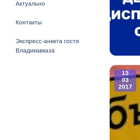
Владикавка
Актуально
Распоряжен
Контакты
ОРВ и эксп
Оценка деят
Экспресс-анкета гостя
местного с
Владикавказа
13
03
Открытые д
2017
Информация
проверок