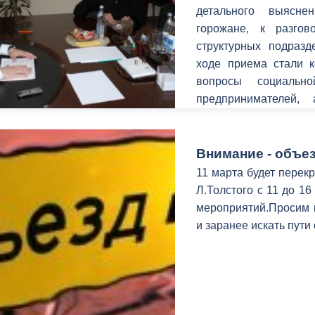
детального выясн
горожане, к разго
структурных подраз
ходе приема стали 
вопросы социальн
предпринимателей, 
территорий.
Внимание - объез
11 марта будет перекр
Л.Толстого с 11 до 1
мероприятий.Просим в
и заранее искать пути