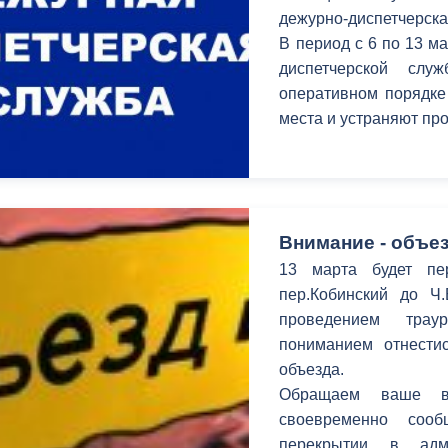
з
дежурно-диспетчерска
ия, постановления
Кадровая политика
В период c 6 по 13 м
диспетчерской сл
ертиза НПА
Контактная информация
оперативном порядке
ельности органов
Списки граждан, состоящих на
места и устраняют п
амоуправления
учете в качестве нуждающихся 
улучшении жилищных условий п
г. Владикавказ
Внимание - объез
13 марта будет пе
анные
Общественное обсуждение
пер.Кобинский до Ч
документов стратегического
проведением трау
планирования
пониманием отнестис
объезда.
 о результатах
Порядок обжалования решений 
Обращаем ваше в
действий органов местного
своевременно соо
самоуправления
перекрытии в адм