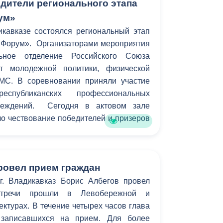
дители регионального этапа
ум»
кавказе состоялся региональный этап
 Форум». Организаторами мероприятия
льное отделение Российского Союза
т молодежной политики, физической
МС. В соревновании приняли участие
еспубликанских профессиональных
чреждений. Сегодня в актовом зале
о чествование победителей и призеров
ровел прием граждан
. Владикавказ Борис Албегов провел
стречи прошли в Левобережной и
турах. В течение четырех часов глава
 записавшихся на прием. Для более