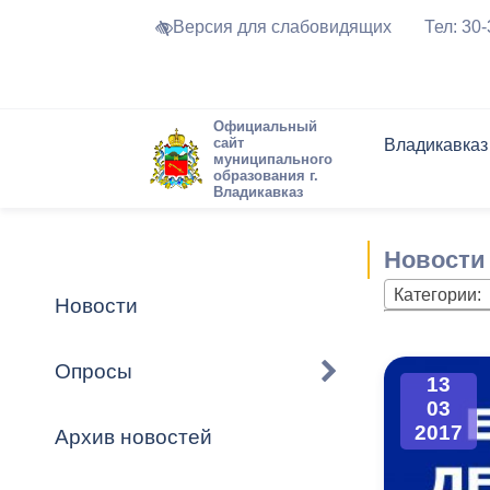
Версия для слабовидящих
Тел: 30
Официальный
сайт
Владикавказ
муниципального
образования г.
Владикавказ
Общие свед
Структура
Интернет-п
Председате
Структура
Новости
Реестры ма
Новости
Устав город
Торги и Кон
расписание
Обратная с
Комиссии
Новостная 
Актуально
Категории:
Новости
Города-поб
Программа
Противодей
Достоприме
Опросы
13
Владикавка
Формы обра
График при
03
принимаемы
2017
Архив новостей
Презентаци
рассмотрен
городского 