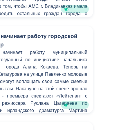
Бесплатная юридическая помощь
 том, чтобы АМС г. Владикавказ имела
редить остальных граждан города о
ах для передвижения на тех или иных
 начинает работу городской
тр
начинает работу муниципальный
созданный по инициативе начальника
ы города Алана Кокаева. Теперь на
Хетагурова на улице Павленко молодые
смогут воплощать свои самые смелые
мыслы. Накануне на этой сцене прошло
 - премьера спектакля «Лейтенант с
 режиссера Руслана Цагараева по
ти ирландского драматурга Мартина