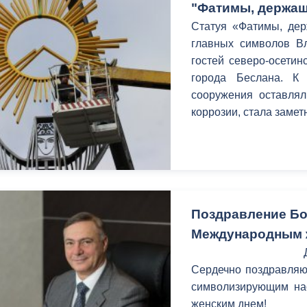
"Фатимы, держащ
Статуя «Фатимы, дер
главных символов Вл
гостей северо-осетин
города Беслана. К
сооружения оставлял
коррозии, стала замет
Поздравление Бо
Международным 
Сердечно поздравляю 
символизирующим на
женским днем!