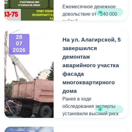
Ежемесячное денежное
Мероприятие
довольствие от - 240 000
организовано ВМБУК
рублей.
«Радуга».
Списание долго по
28
На ул. Алагирской, 5
07
кредитам участникам СВО
завершился
2026
до - 10 000 000 рублей.
демонтаж
аварийного участка
Рассматриваются
кандидаты мужского пола
фасада
на должности
многоквартирного
медицинского персонала.
дома
Ранее в ходе
Пункт отбора на военную
обследования эксперты
службу по контракту г.
установили высокий риск
Владикавказ, ул. Титова,
обрушения конструкции
д. 5.
площадью 362