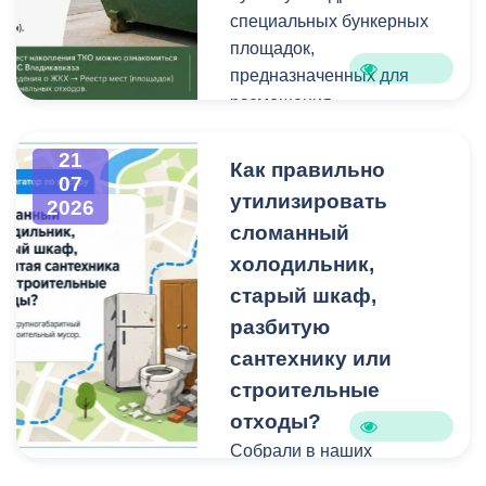
техники и других
Работы планируем
специальных бункерных
крупногабаритных
завершить осенью.
площадок,
отходов является
Проходят они в рамках
предназначенных для
административным
муниципальной
размещения
правонарушением.
программы
крупногабаритных
«Благоустройство и
отходов и строительного
21
Как правильно
07
озеленение».
мусора небольшого
утилизировать
2026
объема.
сломанный
холодильник,
Бункерные площадки
расположены по
старый шкаф,
следующим адресам:
разбитую
сантехнику или
строительные
отходы?
Собрали в наших
карточках всю полезную