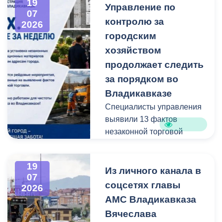
19
Управление по
администрацию
07
контролю за
Владикавказа с просьбой
2026
привести в порядок
городским
межквартальный проезд.
хозяйством
Работы выполнены:
продолжает следить
наиболее разрушенный
за порядком во
участок полностью
Владикавказе
заасфальтирован, на
Специалисты управления
остальных проведен
выявили 13 фактов
ямочный ремонт.
незаконной торговой
деятельности
В адрес главы МО – АМС
г. Владикавказа
19
Выявлено нарушение
Из личного канала в
Вячеслава Мильдзихова
07
сроков восстановления
поступило письмо, в
соцсетях главы
2026
асфальтового покрытия
котором жители
АМС Владикавказа
на пересечении ул.
благодарят городские
Вячеслава
Минина и ул.
службы за оперативную