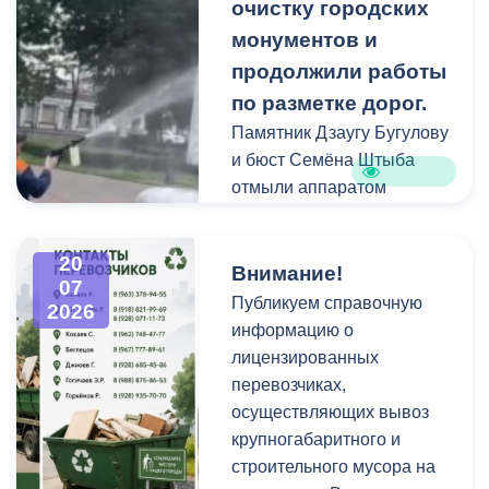
площадках и вдоль
очистку городских
проездов, что затрудняет
монументов и
работу
продолжили работы
специализированной
по разметке дорог.
техники.
Памятник Дзаугу Бугулову
и бюст Семёна Штыба
отмыли аппаратом
высокого давления и
специальными моющими
20
средствами. Такой подход
Внимание!
07
позволяет эффективно
Публикуем справочную
2026
смыть накопившуюся
информацию о
уличную пыль, налет и
лицензированных
копоть, не повреждая
перевозчиках,
структуру камня.
осуществляющих вывоз
крупногабаритного и
строительного мусора на