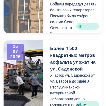
Бойцам передадут девять
Работы по распиловке и
бензиновых генераторов.
вывозу проводятся в
Посылка была собрана
оперативном режиме.
силами Северо-
Осетинского
На улицах Ватутина,
Регионального отделения
Горького, Лермонтова
молодёжной
выявлены упавшие ветки.
общероссийской
26
По улицам Магкаева и
Более 4 500
07
общественной
Карцинскому шоссе
квадратных метров
2026
организации «Российские
серьезных последствий не
асфальта уложат на
студенческие отряды».
зафиксировано —
ул. Садонской
отмечены лишь отдельные
Как отметил председатель
Участок ул. Садонской от
небольшие ветки.
правления организации
ул. Бзарова до здания
«Российские студенческие
Республиканской
отряды» Олег Габараев,
ветеринарной
генераторы бойцам
лаборатории давно
необходимы для
нуждался в ремонте.