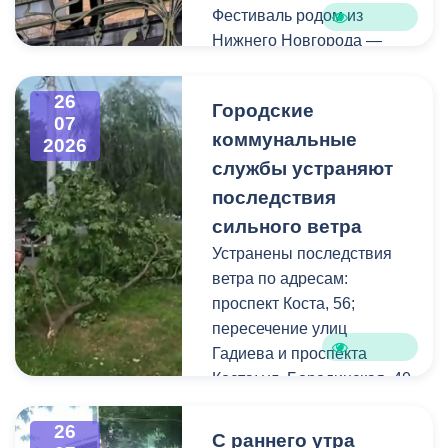
Фестиваль родом из
Нижнего Новгорода —
города, где в 2023 году
впервые прошли
26
Городские
концерты на балконах
07
коммунальные
исторических зданий.
2026
Проект быстро стал
службы устраняют
культурной визитной
последствия
карточкой региона, а
сильного ветра
сегодня его география
Устранены последствия
расширяется, объединяя
ветра по адресам:
разные города России.
проспект Коста, 56;
пересечение улиц
Во Владикавказе концерт
Гадиева и проспекта
прошел на балконе
Коста; ул. Бородинская, 40
особняка Ходякова. Для
жителей и гостей города
В результате сильных
26
С раннего утра
выступил солист