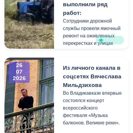
выполнили ряд
коммунальщики привели в
работ:
порядок и прилегающую
территорию, полностью
Сотрудники дорожной
очистив площадь вокруг
службы провели ямочный
памятника.
ремонт на оживленных
перекрестках и улицах
города. В частности, на
Архонском круге, по
26
улицам Весенняя,
Из личного канала в
07
Кырджалийская,
соцсетях Вячеслава
2026
Первомайская,
Мильдзихова
Барбашова,
Во Владикавказе впервые
Комсомольская.
состоялся концерт
всероссийского
фестиваля «Музыка
балконов. Великие реки».