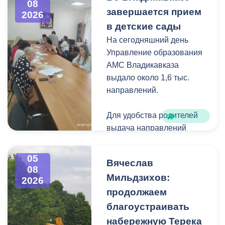
08
загущения территории
завершается прием
2026
дикорастущими
в детские сады
деревьями,
На сегодняшний день
муниципальные служащие
Управление образования
с утра косят, пилят
АМС Владикавказа
поросль между
выдало около 1,6 тыс.
захоронениями и
направлений.
собирают скошенную
траву.
Для удобства родителей
выдача направлений
была организована таким
образом, чтобы избежать
05
Вячеслав
очередей и долгого
08
Мильдзихов:
ожидания.
2026
продолжаем
Прием в детские сады
благоустраивать
начался 15 июля и
набережную Терека