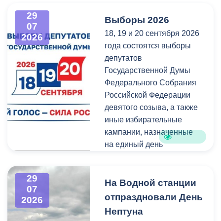
администрация
всех, кто любит и ценит
29
Выборы 2026
Владикавказа обещала,
богатейшее культурное
07
18, 19 и 20 сентября 2026
что льгота сохранится и
наследие нашей великой
2026
года состоятся выборы
будет предоставляться в
России.
депутатов
рамках нового
Государственной Думы
нормативного порядка.
Федерального Собрания
Изменения были связаны
Российской Федерации
с тем, что в начале 2026
девятого созыва, а также
года полномочия по
иные избирательные
организации
кампании, назначенные
пассажирских перевозок
на единый день
перешли в
голосования.
республиканский Комитет
по транспорту.
29
Ознакомиться со списками
На Водной станции
07
избирательных участков,
отпраздновали День
2026
их номерами и границами,
Нептуна
адресами помещений для