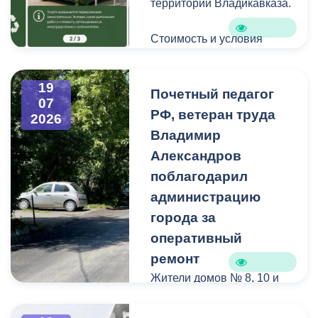
территории Владикавказа.
Стоимость и условия
вывоза уточняйте по
указанным телефонам.
19
Почетный педагог
07
РФ, ветеран труда
2026
Владимир
Александров
поблагодарил
администрацию
города за
оперативный
ремонт
Жители домов № 8, 10 и
12 по улице Иристонской
обратились в