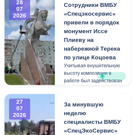
28
квадратных метра и весом
Сотрудники ВМБУ
07
около 53 тонн.
«Спецэкосервис»
2026
привели в порядок
Для предотвращения
монумент Иссе
возможной чрезвычайной
Плиеву на
ситуации Комиссия по
набережной Терека
предупреждению и
ликвидации ЧС ввела
по улице Коцоева
режим повышенной
Учитывая внушительную
готовности и
высоту композиции в
организовала комплекс
работе был задействован
неотложных мероприятий.
автоподъемник и аппарат
высокого давления.
27
Фигуру всадника и
За минувшую
07
постамент отмыли от
неделю
2026
накопившейся пыли.
специалисты ВМБУ
«СпецЭкоСервис»
Одновременно