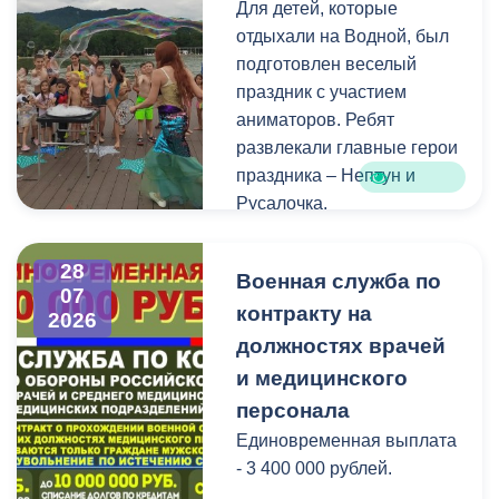
Для детей, которые
голосования, местами
отдыхали на Водной, был
нахождения участковых
подготовлен веселый
избирательных комиссий,
праздник с участием
а также номерами
аниматоров. Ребят
телефонов участковых
развлекали главные герои
избирательных комиссий
праздника – Нептун и
можно по ссылке:
Русалочка.
Как отметил заведующий
28
Военная служба по
Водной станцией Георгий
07
контракту на
Цгоев, празднование Дня
2026
Нептуна - уже старая
должностях врачей
добрая традиция.
и медицинского
персонала
В завершение праздника
Единовременная выплата
детей угостили
- 3 400 000 рублей.
сладостями.