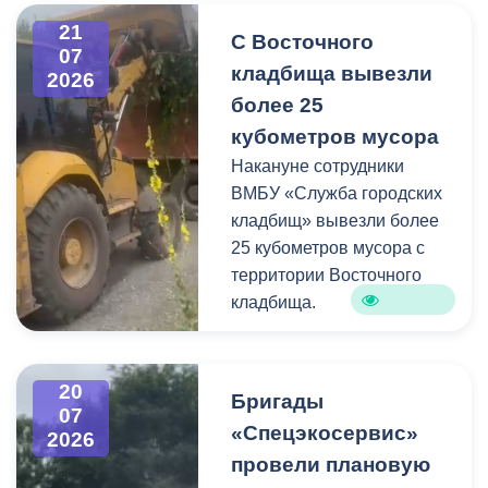
информацию про места и
21
С Восточного
способы утилизации
07
кладбища вывезли
крупногабаритного и
2026
строительного мусора.
более 25
кубометров мусора
Накануне сотрудники
ВМБУ «Служба городских
кладбищ» вывезли более
25 кубометров мусора с
территории Восточного
кладбища.
В период уборки мест
захоронений посетители
20
Бригады
нередко складируют
07
«Спецэкосервис»
2026
растительные и другие
провели плановую
отходы на смежных