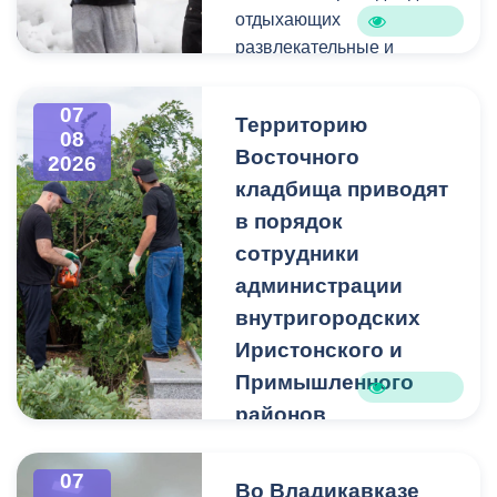
отдыхающих
развлекательные и
спортивные мероприятия.
07
Территорию
08
Восточного
2026
кладбища приводят
в порядок
сотрудники
администрации
внутригородских
Иристонского и
Примышленного
районов
Владикавказа
Чтобы избежать
07
Во Владикавказе