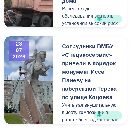
дома
Ранее в ходе
Пункт отбора на военную
обследования эксперты
службу по контракту г.
установили высокий риск
Владикавказ, ул. Титова,
обрушения конструкции
д. 5.
площадью 362
28
квадратных метра и весом
Сотрудники ВМБУ
07
около 53 тонн.
«Спецэкосервис»
2026
привели в порядок
Для предотвращения
монумент Иссе
возможной чрезвычайной
Плиеву на
ситуации Комиссия по
набережной Терека
предупреждению и
ликвидации ЧС ввела
по улице Коцоева
режим повышенной
Учитывая внушительную
готовности и
высоту композиции в
организовала комплекс
работе был задействован
неотложных мероприятий.
автоподъемник и аппарат