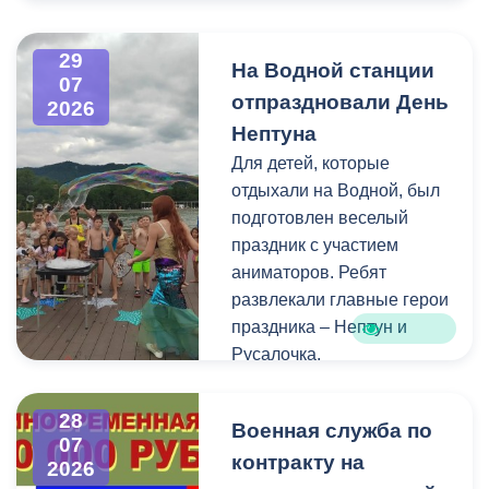
Напомним, ранее,
центром притяжения для
администрация
всех, кто любит и ценит
29
На Водной станции
Владикавказа обещала,
богатейшее культурное
07
отпраздновали День
что льгота сохранится и
наследие нашей великой
2026
будет предоставляться в
России.
Нептуна
рамках нового
Для детей, которые
нормативного порядка.
отдыхали на Водной, был
Изменения были связаны
подготовлен веселый
с тем, что в начале 2026
праздник с участием
года полномочия по
аниматоров. Ребят
организации
развлекали главные герои
пассажирских перевозок
праздника – Нептун и
перешли в
Русалочка.
республиканский Комитет
по транспорту.
Как отметил заведующий
28
Военная служба по
Водной станцией Георгий
07
контракту на
Цгоев, празднование Дня
2026