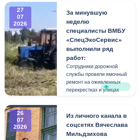
высокого давления.
27
Фигуру всадника и
За минувшую
07
постамент отмыли от
неделю
2026
накопившейся пыли.
специалисты ВМБУ
«СпецЭкоСервис»
Одновременно
выполнили ряд
коммунальщики привели в
работ:
порядок и прилегающую
территорию, полностью
Сотрудники дорожной
очистив площадь вокруг
службы провели ямочный
памятника.
ремонт на оживленных
перекрестках и улицах
города. В частности, на
Архонском круге, по
26
улицам Весенняя,
Из личного канала в
07
Кырджалийская,
соцсетях Вячеслава
2026
Первомайская,
Мильдзихова
Барбашова,