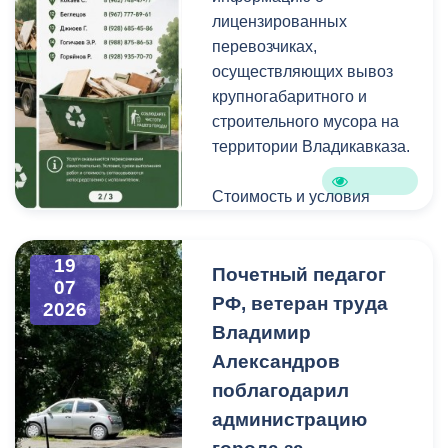
уличную пыль, налет и
лицензированных
копоть, не повреждая
перевозчиках,
структуру камня.
осуществляющих вывоз
крупногабаритного и
строительного мусора на
территории Владикавказа.
Стоимость и условия
вывоза уточняйте по
указанным телефонам.
19
Почетный педагог
07
РФ, ветеран труда
2026
Владимир
Александров
поблагодарил
администрацию