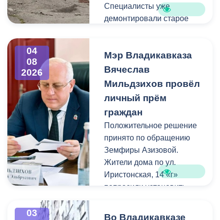
Специалисты уже
демонтировали старое
асфальтовое покрытие и
ограждение реки. Сейчас
04
Мэр Владикавказа
рабочие устанавливают
08
бордюры и поребрики,
Вячеслав
2026
готовят основания
Мильдзихов провёл
будущих дорожек к
личный прём
укладке брусчатки. Сейчас
граждан
специалисты
Положительное решение
обустраивают основание
принято по обращению
ограждения. Парапет
Земфиры Азизовой.
выполнен из
Жители дома по ул.
архитектурного бетона.
Иристонская, 14 «г»
Как и на других участках
попросили установить
набережной, бетонные
турники и досуговую зону
блоки будут чередоваться
для детей. Кроме того,
03
с металлическими
Во Владикавказе