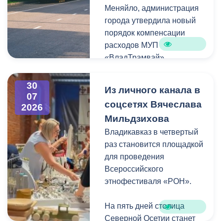
Меняйло, администрация
преобразования
Колхидова и руководителя
города утвердила новый
набережной Терека как
Северо-Осетинского
порядок компенсации
главной прогулочной зоны
отделения студенческих
расходов МУП
Владикавказа.
отрядов Олега Габараева
«ВладТрамвай».
и всех неравнодушных
жителей города за
Чтобы получить школьный
активное участие в сборе
30
Из личного канала в
проездной, необходимо
07
гуманитарной помощи для
соцсетях Вячеслава
2026
сдать фотографию 3×4 в
бойцов.
Мильдзихова
администрацию своей
школы. Проездной будет
Владикавказ в четвертый
Мой канал в Макс.
действовать до конца
раз становится площадкой
календарного года.
для проведения
Пользоваться проездным
Всероссийского
удостоверением может
этнофестиваля «РОН».
только ученик, на имя
которого он оформлен.
На пять дней столица
Северной Осетии станет