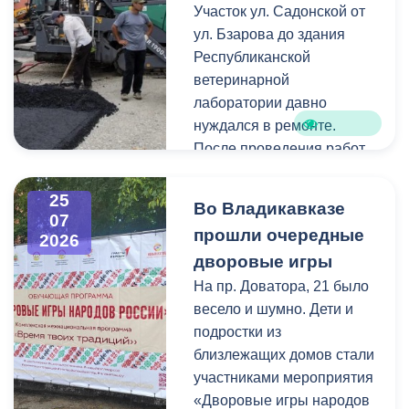
Как отметил председатель
Участок ул. Садонской от
небольшие ветки.
правления организации
ул. Бзарова до здания
«Российские студенческие
Республиканской
отряды» Олег Габараев,
ветеринарной
генераторы бойцам
лаборатории давно
необходимы для
нуждался в ремонте.
бесперебойной работы
После проведения работ
техники.
по замене инженерных
коммуникаций состояние
25
Во Владикавказе
«На этом наша помощь не
дорожного покрытия
07
прошли очередные
2026
заканчивается, мы и
значительно ухудшилось,
дворовые игры
дальше будем помогать
поэтому было принято
нашим ребятам», - сказал
решение о его
На пр. Доватора, 21 было
Олег Габараев.
комплексном обновлении.
весело и шумно. Дети и
подростки из
Отметим, администрация
Ранее на этом участке
близлежащих домов стали
Владикавказа регулярно
отсутствовали тротуары.
участниками мероприятия
отправляет на передовую
В рамках ремонта здесь
«Дворовые игры народов