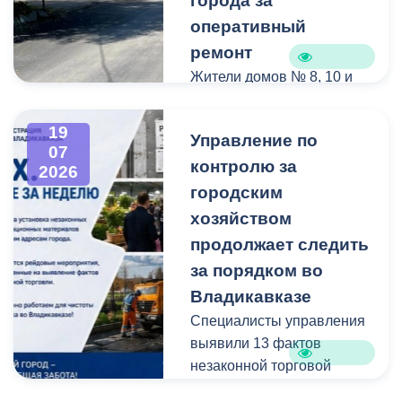
города за
оперативный
ремонт
Жители домов № 8, 10 и
12 по улице Иристонской
обратились в
19
Управление по
администрацию
07
контролю за
Владикавказа с просьбой
2026
привести в порядок
городским
межквартальный проезд.
хозяйством
Работы выполнены:
продолжает следить
наиболее разрушенный
за порядком во
участок полностью
Владикавказе
заасфальтирован, на
Специалисты управления
остальных проведен
выявили 13 фактов
ямочный ремонт.
незаконной торговой
деятельности
В адрес главы МО – АМС