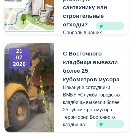
сантехнику или
строительные
отходы?
Собрали в наших
карточках всю полезную
информацию про места и
21
С Восточного
способы утилизации
07
кладбища вывезли
крупногабаритного и
2026
строительного мусора.
более 25
кубометров мусора
Накануне сотрудники
ВМБУ «Служба городских
кладбищ» вывезли более
25 кубометров мусора с
территории Восточного
кладбища.