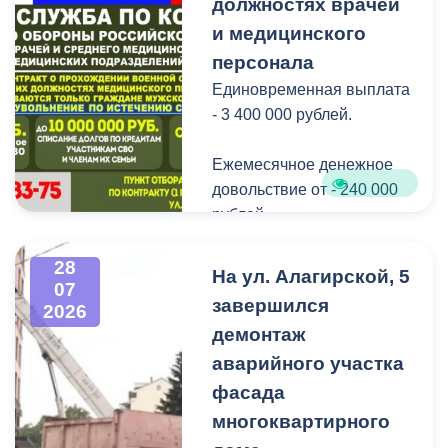
Нептуна - уже старая
должностях врачей
добрая традиция.
и медицинского
персонала
В завершение праздника
Единовременная выплата
детей угостили
- 3 400 000 рублей.
сладостями.
Ежемесячное денежное
Мероприятие
довольствие от - 240 000
организовано ВМБУК
рублей.
«Радуга».
Списание долго по
28
На ул. Алагирской, 5
07
кредитам участникам СВО
завершился
2026
до - 10 000 000 рублей.
демонтаж
аварийного участка
Рассматриваются
кандидаты мужского пола
фасада
на должности
многоквартирного
медицинского персонала.