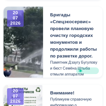
В период уборки мест
захоронений посетители
20
Бригады
нередко складируют
07
«Спецэкосервис»
2026
растительные и другие
провели плановую
отходы на смежных
площадках и вдоль
очистку городских
проездов, что затрудняет
монументов и
работу
продолжили работы
специализированной
по разметке дорог.
техники.
Памятник Дзаугу Бугулову
и бюст Семёна Штыба
отмыли аппаратом
высокого давления и
специальными моющими
20
средствами. Такой подход
Внимание!
07
позволяет эффективно
Публикуем справочную
2026
смыть накопившуюся
информацию о