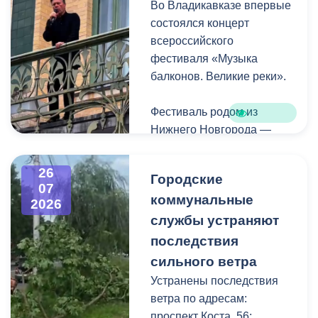
Во Владикавказе впервые
Комсомольская.
состоялся концерт
всероссийского
фестиваля «Музыка
балконов. Великие реки».
Фестиваль родом из
Нижнего Новгорода —
города, где в 2023 году
впервые прошли
26
Городские
концерты на балконах
07
коммунальные
исторических зданий.
2026
Проект быстро стал
службы устраняют
культурной визитной
последствия
карточкой региона, а
сильного ветра
сегодня его география
Устранены последствия
расширяется, объединяя
ветра по адресам:
разные города России.
проспект Коста, 56;