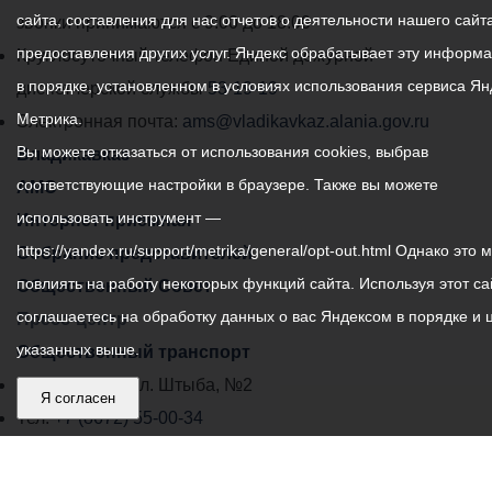
сайта, составления для нас отчетов о деятельности нашего сайта
администрации
звонки принимаются с 9:00 до 18:00
предоставления других услуг. Яндекс обрабатывает эту информ
местного
Круглосуточный телефон Единой дежурной
в порядке, установленном в условиях использования сервиса Ян
самоуправления
диспетчерской службы
53-19-19
Метрика.
города
Электронная почта:
ams@vladikavkaz.alania.gov.ru
Вы можете отказаться от использования cookies, выбрав
Владикавказ:
Владикавказ
соответствующие настройки в браузере. Также вы можете
АМС
использовать инструмент —
Интернет приемная
https://yandex.ru/support/metrika/general/opt-out.html Однако это 
Собрание представителей
повлиять на работу некоторых функций сайта. Используя этот са
Общественный Совет
соглашаетесь на обработку данных о вас Яндексом в порядке и 
Пресс-центр
указанных выше.
Общественный транспорт
Владикавказ, пл. Штыба, №2
Я согласен
Тел:
+7 (8672) 55-00-34
Главный редактор: Биазарти Д. К.
Свидетельство о регистрации СМИ ЭЛ № ФС 77 –