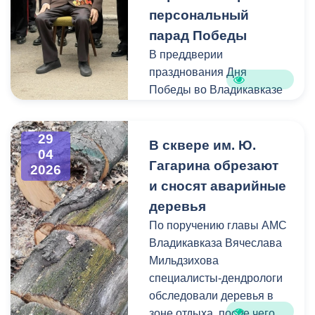
Собрать посылку помогли
персональный
неравнодушные
парад Победы
предприниматели.
В преддверии
празднования Дня
Гуманитарный груз
Победы во Владикавказе
отправят для бойцов 166
состоялась
полка им. И. А. Плиева в
патриотическая акция
Запорожскую область.
29
«Они сражались за
В сквере им. Ю.
04
Родину», организованная
Гагарина обрезают
2026
администрацией
и сносят аварийные
внутригородских Северо-
деревья
Западного и Затеречного
По поручению главы АМС
районов и Северо-
Владикавказа Вячеслава
Кавказским суворовским
Мильдзихова
военным училищем.
специалисты-дендрологи
обследовали деревья в
В рамках акции во дворе
зоне отдыха, после чего