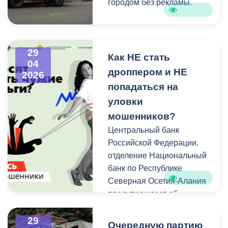
городом без рекламы.
Активно готовим
Владикавказ ко Дню
29
Победы — размещаем
Как НЕ стать
04
портреты ветеранов. К
дроппером и НЕ
2026
утру 5 мая все 2244
попадаться на
рекламные поверхности
уловки
Владикавказа будут
мошенников?
заняты фотографиями
людей, ковавших великую
Центральный банк
Победу. В нашей базе
Российской Федерации,
более 17 000 имен
отделение Национальный
участников Великой
банк по Республике
Отечественной войны —
Северная Осетия-Алания
выходцев из Северной и
предупреждает об
Южной Осетии.
опасности дропперской
деятельности
29
Очередную партию