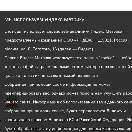
Мы используем Яндекс Метрику
Этот сайт использует сервис веб-аналитики Яндекс Метрика,
предоставляемый компанией ООО «ЯНДЕКС», 119021, Россия,
Москва, ул. Л. Толстого, 16 (далее — Яндекс).
Сервис Яндекс Метрика использует технологию “cookie” — небо
текстовые файлы, размещаемые на компьютере пользователей 
целью анализа их пользовательской активности.
Собранная при помощи cookie информация не может
идентифицировать вас, однако может помочь нам улучшить рабо
нашего сайта. Информация об использовании вами данного сайт
собранная при помощи cookie, будет передаваться Яндексу и
храниться на сервере Яндекса в ЕС и Российской Федерации. Я
График
С понедельника по пятницу – с 9.00 до 18.00
будет обрабатывать эту информацию для оценки использования
работы
Телефон контакт-центра АМС г. Владикавказ
30-30-30