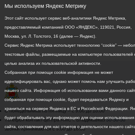
Мы используем Яндекс Метрику
республику, развитии
горно-рекреационного
Этот сайт использует сервис веб-аналитики Яндекс Метрика,
кластера и
предоставляемый компанией ООО «ЯНДЕКС», 119021, Россия,
гастрономических
Москва, ул. Л. Толстого, 16 (далее — Яндекс).
маршрутах, знакомящих
гостей с национальной
Сервис Яндекс Метрика использует технологию “cookie” — небо
кухней и традициями
текстовые файлы, размещаемые на компьютере пользователей 
Осетии.
целью анализа их пользовательской активности.
Собранная при помощи cookie информация не может
идентифицировать вас, однако может помочь нам улучшить рабо
нашего сайта. Информация об использовании вами данного сайт
собранная при помощи cookie, будет передаваться Яндексу и
храниться на сервере Яндекса в ЕС и Российской Федерации. Я
График
С понедельника по пятницу – с 9.00 до 18.00
будет обрабатывать эту информацию для оценки использования
работы
Телефон контакт-центра АМС г. Владикавказ
30-30-30
сайта, составления для нас отчетов о деятельности нашего сайта
администрации
звонки принимаются с 9:00 до 18:00