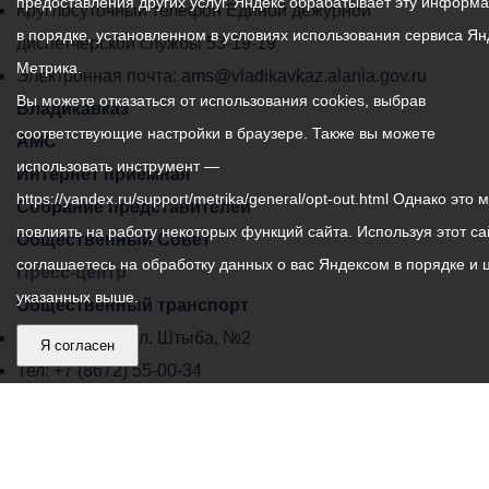
предоставления других услуг. Яндекс обрабатывает эту информ
местного
Круглосуточный телефон Единой дежурной
в порядке, установленном в условиях использования сервиса Ян
самоуправления
диспетчерской службы
53-19-19
Метрика.
города
Электронная почта:
ams@vladikavkaz.alania.gov.ru
Вы можете отказаться от использования cookies, выбрав
Владикавказ:
Владикавказ
соответствующие настройки в браузере. Также вы можете
АМС
использовать инструмент —
Интернет приемная
https://yandex.ru/support/metrika/general/opt-out.html Однако это 
Собрание представителей
повлиять на работу некоторых функций сайта. Используя этот са
Общественный Совет
соглашаетесь на обработку данных о вас Яндексом в порядке и 
Пресс-центр
указанных выше.
Общественный транспорт
Владикавказ, пл. Штыба, №2
Я согласен
Тел:
+7 (8672) 55-00-34
Главный редактор: Биазарти Д. К.
Свидетельство о регистрации СМИ ЭЛ № ФС 77 –
75258 от 07.03.2019 выданное Федеральной Службой