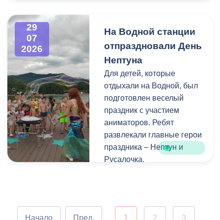
Напомним, ранее,
центром притяжения для
администрация
всех, кто любит и ценит
29
На Водной станции
Владикавказа обещала,
богатейшее культурное
07
отпраздновали День
что льгота сохранится и
наследие нашей великой
2026
будет предоставляться в
России.
Нептуна
рамках нового
Для детей, которые
нормативного порядка.
отдыхали на Водной, был
Изменения были связаны
подготовлен веселый
с тем, что в начале 2026
праздник с участием
года полномочия по
аниматоров. Ребят
организации
развлекали главные герои
пассажирских перевозок
праздника – Нептун и
перешли в
Русалочка.
республиканский Комитет
по транспорту.
Как отметил заведующий
Водной станцией Георгий
Цгоев, празднование Дня
Начало
Пред.
1
2
3