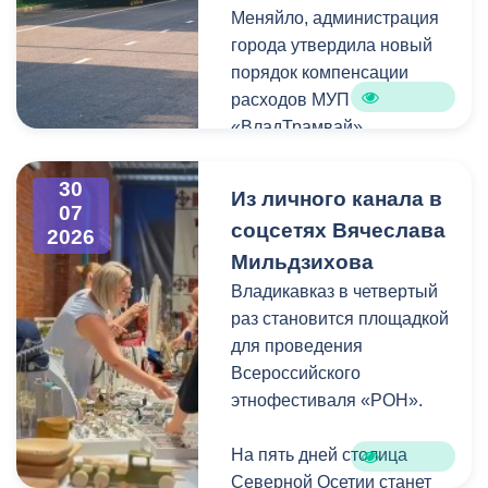
Меняйло, администрация
преобразования
Колхидова и руководителя
города утвердила новый
набережной Терека как
Северо-Осетинского
порядок компенсации
главной прогулочной зоны
отделения студенческих
расходов МУП
Владикавказа.
отрядов Олега Габараева
«ВладТрамвай».
и всех неравнодушных
жителей города за
Чтобы получить школьный
активное участие в сборе
30
Из личного канала в
проездной, необходимо
07
гуманитарной помощи для
соцсетях Вячеслава
2026
сдать фотографию 3×4 в
бойцов.
Мильдзихова
администрацию своей
школы. Проездной будет
Владикавказ в четвертый
Мой канал в Макс.
действовать до конца
раз становится площадкой
календарного года.
для проведения
Пользоваться проездным
Всероссийского
удостоверением может
этнофестиваля «РОН».
только ученик, на имя
которого он оформлен.
На пять дней столица
Северной Осетии станет