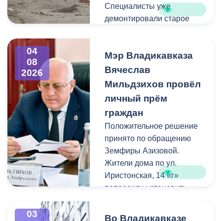
Специалисты уже
демонтировали старое
асфальтовое покрытие и
ограждение реки. Сейчас
04
Мэр Владикавказа
рабочие устанавливают
08
бордюры и поребрики,
Вячеслав
2026
готовят основания
Мильдзихов провёл
будущих дорожек к
личный прём
укладке брусчатки. Сейчас
граждан
специалисты
Положительное решение
обустраивают основание
принято по обращению
ограждения. Парапет
Земфиры Азизовой.
выполнен из
Жители дома по ул.
архитектурного бетона.
Иристонская, 14 «г»
Как и на других участках
попросили установить
набережной, бетонные
турники и досуговую зону
блоки будут чередоваться
для детей. Кроме того,
03
с металлическими
Во Владикавказе