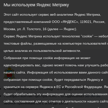
Мы используем Яндекс Метрику
Этот сайт использует сервис веб-аналитики Яндекс Метрика,
предоставляемый компанией ООО «ЯНДЕКС», 119021, Россия,
Москва, ул. Л. Толстого, 16 (далее — Яндекс).
Сервис Яндекс Метрика использует технологию “cookie” — небо
текстовые файлы, размещаемые на компьютере пользователей 
целью анализа их пользовательской активности.
Собранная при помощи cookie информация не может
идентифицировать вас, однако может помочь нам улучшить рабо
нашего сайта. Информация об использовании вами данного сайт
собранная при помощи cookie, будет передаваться Яндексу и
храниться на сервере Яндекса в ЕС и Российской Федерации. Я
График
С понедельника по пятницу – с 9.00 до 18.00
будет обрабатывать эту информацию для оценки использования
работы
Телефон контакт-центра АМС г. Владикавказ
30-30-30
сайта, составления для нас отчетов о деятельности нашего сайта
администрации
звонки принимаются с 9:00 до 18:00