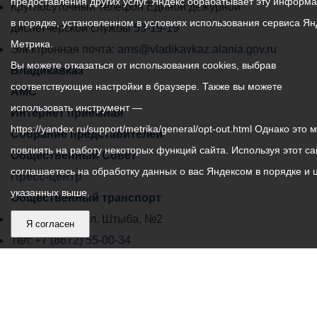
предоставления других услуг. Яндекс обрабатывает эту информ
местного
Круглосуточный телефон Единой дежурной
в порядке, установленном в условиях использования сервиса Ян
самоуправления
диспетчерской службы
53-19-19
Метрика.
города
Электронная почта:
ams@vladikavkaz.alania.gov.ru
Вы можете отказаться от использования cookies, выбрав
Владикавказ:
Владикавказ
соответствующие настройки в браузере. Также вы можете
АМС
использовать инструмент —
Интернет приемная
https://yandex.ru/support/metrika/general/opt-out.html Однако это 
Собрание представителей
повлиять на работу некоторых функций сайта. Используя этот са
Общественный Совет
соглашаетесь на обработку данных о вас Яндексом в порядке и 
Пресс-центр
указанных выше.
Общественный транспорт
Владикавказ, пл. Штыба, №2
Я согласен
Тел:
+7 (8672) 55-00-34
Главный редактор: Биазарти Д. К.
Свидетельство о регистрации СМИ ЭЛ № ФС 77 –
75258 от 07.03.2019 выданное Федеральной Службой