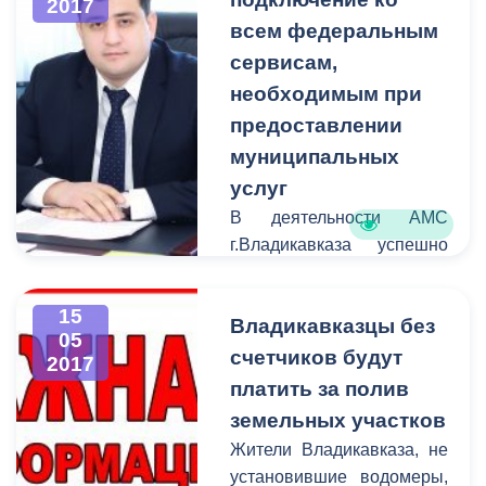
2017
архитектурное решение
всем федеральным
остановочных комплексов
сервисам,
на территории
необходимым при
г.Владикавказа до 01 июля
предоставлении
2017 года. Заявления с
муниципальных
приложением
архитектурного решения
услуг
принимаются в свободной
В деятельности АМС
форме.
г.Владикавказа успешно
внедрена и
функционирует Система
15
Владикавказцы без
электронного
05
взаимодействия,
счетчиков будут
2017
предназначенная для
платить за полив
направления
земельных участков
межведомственных
Жители Владикавказа, не
запросов в рамках
установившие водомеры,