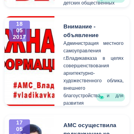
Правил дорожного
детских общественных
движения РФ.
организаций,
посвященного 95-летию
18
пионерских организаций,
Внимание -
05
будет ограничено
объявление
2017
автомобильное движение
Администрация местного
на
самоуправления
пересечении ул.Ленина и
г.Владикавказа в целях
Церетели с 11:30 до
совершенствования
окончания мероприятия.
архитектурно-
художественного облика,
внешнего
благоустройства и для
развития
предпринимательской
активности продлевает
17
АМС осуществила
прием предложений на
05
лучшее типовое
подключение ко