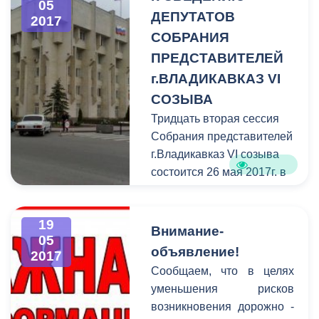
05
обращений.
ДЕПУТАТОВ
2017
СОБРАНИЯ
ПРЕДСТАВИТЕЛЕЙ
г.ВЛАДИКАВКАЗ VI
СОЗЫВА
Тридцать вторая сессия
Собрания представителей
г.Владикавказ VI созыва
состоится 26 мая 2017г. в
15.00 часов здания АМС
г.Владикавказа и
19
Собрания представителей
Внимание-
05
г.Владикавказ (пл.
объявление!
2017
Штыба, 2).
Сообщаем, что в целях
уменьшения рисков
возникновения дорожно -