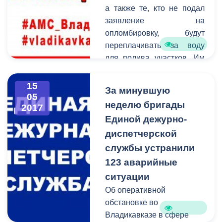
оказания муниципальных
а также те, кто не подал
услуг, а также
заявление на
предоставления сведений
опломбировку, будут
по межведомственным
переплачивать за воду
запросам от других
для полива участков. Им
органов власти.
придется платить по
поливному нормативу,
15
За минувшую
который составляет 82
05
неделю бригады
2017
копейки за один
Единой дежурно-
квадратный метр земли.
диспетчерской
службы устранили
123 аварийные
ситуации
Об оперативной
обстановке во
Владикавказе в сфере