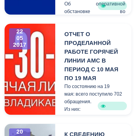
Об оперативной
обстановке во
Владикавказе в сфере
жилищно-коммунального
22
ОТЧЕТ О
хозяйства сообщает
05
Единая дежурно-
ПРОДЕЛАННОЙ
2017
диспетчерская служба.
РАБОТЕ ГОРЯЧЕЙ
В период c 15 мая по 22
ЛИНИИ АМС В
мая на горячую линию
ПЕРИОД С 10 МАЯ
единой дежурно-
ПО 19 МАЯ
диспетчерской службы
По состоянию на 19
поступило 114 звонков. В
мая: всего поступило 702
оперативном порядке
обращения.
специалисты выезжают на
Из них:
аварийные места и
- на исполнении – 38
устраняют проблемы в
обращений;
сфере ЖКХ.
20
- снято с контроля –47
К СВЕДЕНИЮ