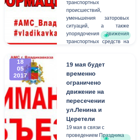
транспортных
происшествий,
уменьшения заторовых
ситуаций, а также
упорядочения движения
транспортных средств на
участке улично - дорожной
сети по ул.З.Калоева (от
18
19 мая будет
ул.Бритаева до
05
ул.Калинина) с 21.05.2017
временно
2017
будет введено
ограничено
одностороннее движение
движение на
транспортных средств.
пересечении
Просим участников
ул.Ленина и
дорожного движение быть
Церетели
внимательными на
дорогах и неукоснительно
19 мая в связи с
соблюдать требования
проведением Праздника