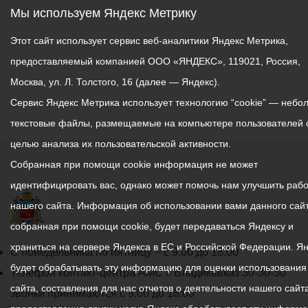
Мы используем Яндекс Метрику
Этот сайт использует сервис веб-аналитики Яндекс Метрика,
предоставляемый компанией ООО «ЯНДЕКС», 119021, Россия,
Москва, ул. Л. Толстого, 16 (далее — Яндекс).
Сервис Яндекс Метрика использует технологию “cookie” — небо
текстовые файлы, размещаемые на компьютере пользователей 
целью анализа их пользовательской активности.
Собранная при помощи cookie информация не может
идентифицировать вас, однако может помочь нам улучшить рабо
нашего сайта. Информация об использовании вами данного сайт
собранная при помощи cookie, будет передаваться Яндексу и
храниться на сервере Яндекса в ЕС и Российской Федерации. Я
График
С понедельника по пятницу – с 9.00 до 18.00
будет обрабатывать эту информацию для оценки использования
работы
Телефон контакт-центра АМС г. Владикавказ
30-30-30
сайта, составления для нас отчетов о деятельности нашего сайта
администрации
звонки принимаются с 9:00 до 18:00