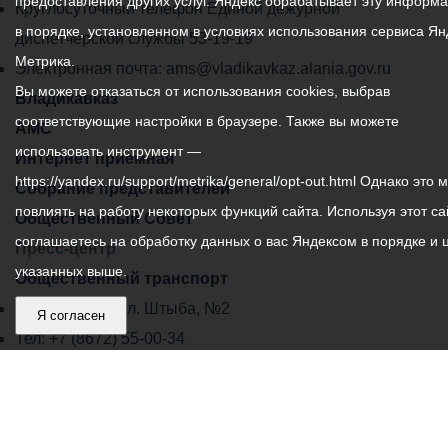
предоставления других услуг. Яндекс обрабатывает эту информ
местного
Круглосуточный телефон Единой дежурной
в порядке, установленном в условиях использования сервиса Ян
самоуправления
диспетчерской службы
53-19-19
Метрика.
города
Электронная почта:
ams@vladikavkaz.alania.gov.ru
Вы можете отказаться от использования cookies, выбрав
Владикавказ:
Владикавказ
соответствующие настройки в браузере. Также вы можете
АМС
использовать инструмент —
Интернет приемная
https://yandex.ru/support/metrika/general/opt-out.html Однако это 
Собрание представителей
повлиять на работу некоторых функций сайта. Используя этот са
Общественный Совет
соглашаетесь на обработку данных о вас Яндексом в порядке и 
Пресс-центр
указанных выше.
Общественный транспорт
Владикавказ, пл. Штыба, №2
Я согласен
Тел:
+7 (8672) 55-00-34
Главный редактор: Биазарти Д. К.
Свидетельство о регистрации СМИ ЭЛ № ФС 77 –
75258 от 07.03.2019 выданное Федеральной Службой