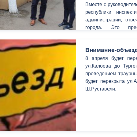
Вместе с руководител
республики инспект
администрации, отв
города. Это пре
Дударов и Казбек 
архитектуры и гра
Внимание-объезд
благоустройства, оз
Бицоев, экономики, 
8 апреля будет пере
проектов Михаил Шат
ул.Калоева до Турге
технической инспекци
проведением траурных
будет перекрыта ул.А
Ш.Руставели.