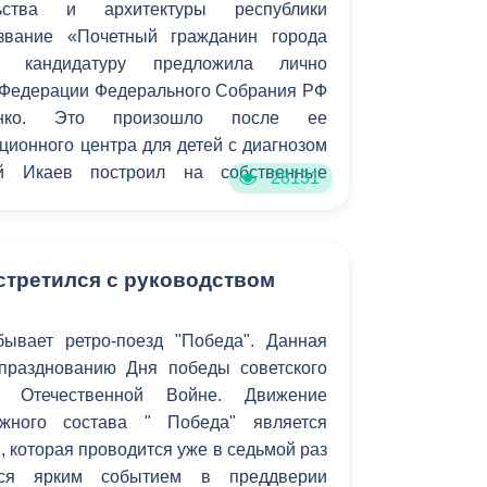
льства и архитектуры республики
звание «Почетный гражданин города
го кандидатуру предложила лично
 Федерации Федерального Собрания РФ
енко. Это произошло после ее
ионного центра для детей с диагнозом
й Икаев построил на собственные
28131
стретился с руководством
ывает ретро-поезд "Победа". Данная
празднованию Дня победы советского
 Отечественной Войне. Движение
ижного состава " Победа" является
, которая проводится уже в седьмой раз
тся ярким событием в преддверии