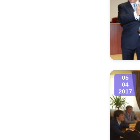
05
04
2017