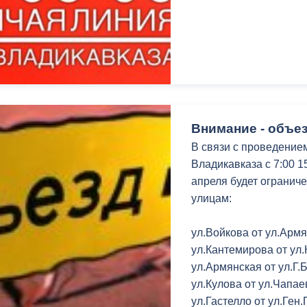
з
ия, постановления
Кадровая политика
ертиза НПА
Контактная информация
ельности органов
Списки граждан, состоящих на
амоуправления
учете в качестве нуждающихся 
улучшении жилищных условий п
Внимание - объез
г. Владикавказ
В связи с проведение
Владикавказа с 7:00 
апреля будет огранич
анные
Общественное обсуждение
улицам:
документов стратегического
планирования
ул.Войкова от ул.Армя
ул.Кантемирова от ул.
 о результатах
Порядок обжалования решений 
ул.Армянская от ул.Г.
действий органов местного
ул.Кулова от ул.Чапае
самоуправления
ул.Гастелло от ул.Ген