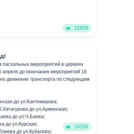
Противодействие коррупции
Градостроительная деятельность
21859
Формирование комфортной
в
городской среды
о
Бюджет для граждан
д!
м пасхальных мероприятий в церквях
Пространственные сведения
15 апреля до окончания мероприятий 16
ено движение транспорта по следующим
Гражданская оборона в
чрезвычайных ситуациях
нская до ул.Кантемирова;
Незаконное строительство
К.Хетагурова до ул.Армянская;
и
Баева до ул.Ч.Баева;
Информация финансового
ва до ул.Курская;
органа
24234
.Плиева до ул.Кубалова;