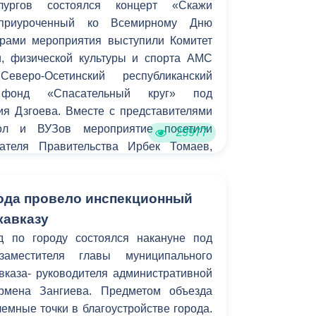
ургов состоялся концерт «Скажи
 приуроченный ко Всемирному Дню
орами мероприятия выступили Комитет
, физической культуры и спорта АМС
Северо-Осетинский республиканский
й фонд «Спасательный круг» под
ия Дзгоева. Вместе с представителями
кол и ВУЗов мероприятие посетили
29977
дателя Правительства Ирбек Томаев,
н Бароев, олимпийская чемпионка Аида
 Парламента РСО-Алании Геннадий
ода провело инспекционный
к антинаркотической комиссии Луиза
седатель молодежного отдела
кавказу
ланской епархии протоиерей Георгий,
д по городу состоялся накануне под
дской администрации и общественных
 заместителя главы муниципального
вказа- руководителя административной
рмена Зангиева. Предметом объезда
емные точки в благоустройстве города.