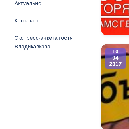
Владикавка
Актуально
Распоряжен
Контакты
ОРВ и эксп
Оценка деят
Экспресс-анкета гостя
местного с
Владикавказа
10
04
2017
Открытые д
Информация
проверок