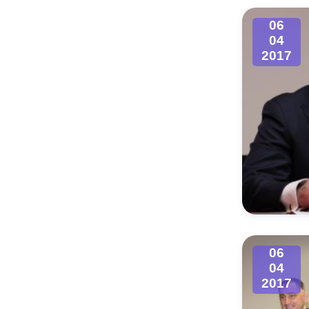
06
04
2017
06
04
2017