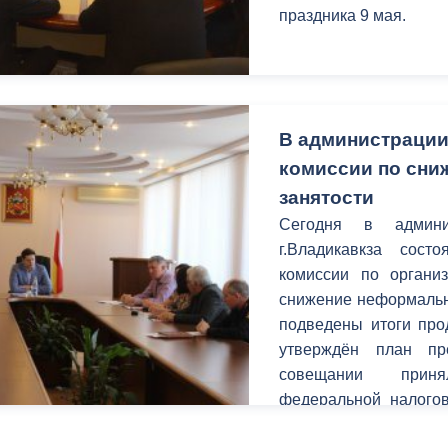
праздника 9 мая.
В администрации
комиссии по сн
занятости
Сегодня в админи
г.Владикавкза сост
комиссии по органи
снижение неформальн
подведены итоги про
утверждён план пр
совещании приня
федеральной налогов
соответствующих стру