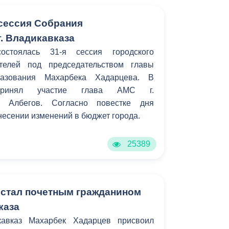
 сессия Собрания
. Владикавказа
остоялась 31-я сессия городского
телей под председательством главы
разования Махарбека Хадарцева. В
принял участие глава АМС г.
с Албегов. Согласно повестке дня
несении изменений в бюджет города.
25389
 стал почетным гражданином
каза
кавказ Махарбек Хадарцев присвоил