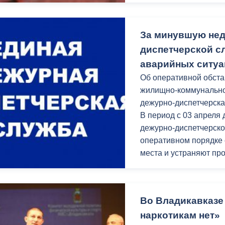
ул.Дзержинского от пр
ный контроль
Выборы 2026
За минувшую нед
диспетчерской с
аварийных ситу
Об оперативной обста
жилищно-коммунально
дежурно-диспетчерска
В период с 03 апреля
дежурно-диспетчерско
оперативном порядке
места и устраняют п
Во Владикавказе
наркотикам нет»