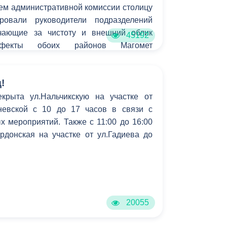
ем административной комиссии столицу
ировали руководители подразделений
ечающие за чистоту и внешний облик
45192
фекты обоих районов Магомет
Алагов, руководитель управления
достроительства Валерий Шотаев,
!
еленения и санитарной очистки Сослан
предпринимательства и инвестиционных
крыта ул.Нальчикскую на участке от
алов, представители административно-
невской с 10 до 17 часов в связи с
и Владикавказа.
 мероприятий. Также с 11:00 до 16:00
рдонская на участке от ул.Гадиева до
20055