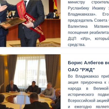
министру строите
Русланбеку Икаеву 
Владикавказа». Е
председатель Совета
Валентина Матви
посещения реабилитац
ДЦП «Ир», которы
средства.
Борис Албегов в
ОАО "РЖД"
Во Владикавказ приб
акция приурочена к 
народа в Великой
исторического подв
Всероссийской акцией
и ежегодно являе