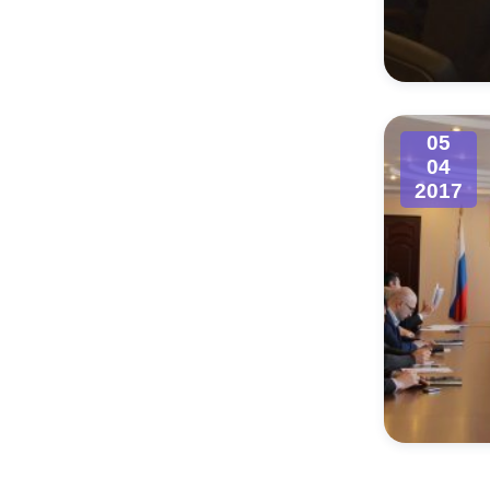
05
04
2017