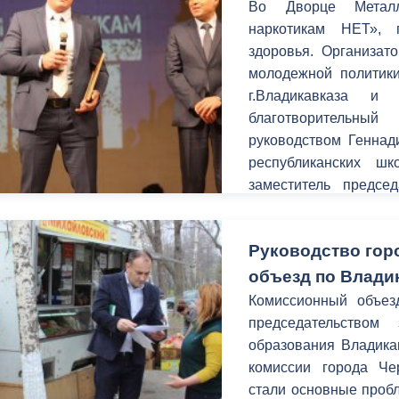
Во Дворце Металл
наркотикам НЕТ»,
здоровья. Организат
молодежной политики
г.Владикавказа и 
благотворительны
руководством Геннад
республиканских ш
заместитель предсе
министр спорта Хаса
Шанаева, депутат
Руководство гор
Родионов, начальни
Лебедева, пред
объезд по Влади
Владикавказской и А
Комиссионный объез
представители горо
председательством
организаций.
образования Владика
комиссии города Че
стали основные пробл