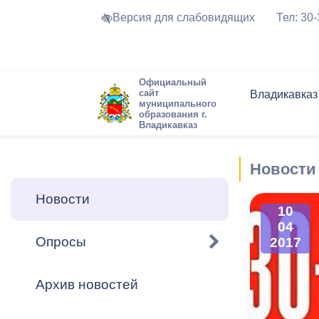
Версия для слабовидящих
Тел: 30
Официальный
сайт
Владикавказ
муниципального
образования г.
Владикавказ
Общие свед
Структура
Интернет-п
Председате
Структура
Новости
Реестры ма
Новости
Устав город
Торги и Кон
расписание
Обратная с
Комиссии
Новостная 
Актуально
Новости
Города-поб
10
Программа
Противодей
04
Достоприме
Опросы
2017
Владикавка
Формы обра
График при
принимаемы
Архив новостей
Презентаци
рассмотрен
городского 