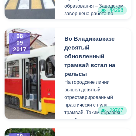
в копилку сборной
образования – Заводском
России.
44298
завершена работа по
строительству одной из
центральных улиц -
08
Эльхотовской.
Во Владикавказе
09
девятый
2017
обновленный
трамвай встал на
рельсы
На городские линии
вышел девятый
отреставрированный
практически с нуля
29767
трамвай. Таким образом
уже большая часть
подвижного состава
ВМУП «Владтрамвай»