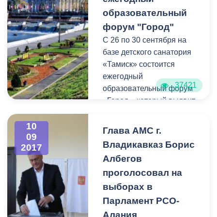
образовательный
форум "Город"
С 26 по 30 сентября на
базе детского санатория
«Тамиск» состоится
ежегодный
37421
образовательный форум
«Город», который выявит
лидеров среди молодёжи
республики Северная
10
Глава АМС г.
09
Осетия-Алания.
Владикавказ Борис
2017
Албегов
проголосовал на
выборах в
Парламент РСО-
Алания