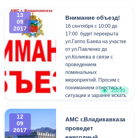
13
Внимание объезд!
09
16 сентября с 10:00 до
2017
17:00 будет перекрыта
ул.Гаппо Баева на участке
от ул.Павленко до
ул.Колиева в связи с
проведением
поминальных
мероприятий. Просим с
пониманием отнестись к
20299
ситуации и заранее искать
пути объезда.
12
АМС г.Владикавказа
09
проведет
2017
ежегодный