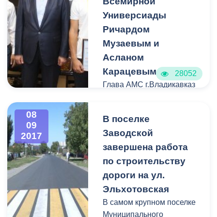
Всемирной
Универсиады
Ричардом
Музаевым и
Асланом
Карацевым
28052
Глава АМС г.Владикавказ
Борис Албегов встретился
с победителями
08
В поселке
Всемирной Универсиады
09
Заводской
в Тайбэе среди
2017
теннисистов в парном
завершена работа
разряде Ричардом
по строительству
Музаевым и Асланом
дороги на ул.
Карацевым. Именно они
Эльхотовская
на студенческих играх
В самом крупном поселке
принесли золотую медаль
Муниципального