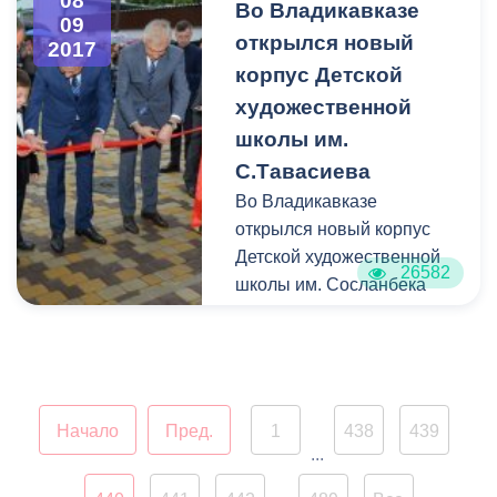
08
Во Владикавказе
09
обновлена.
открылся новый
2017
корпус Детской
художественной
школы им.
С.Тавасиева
Во Владикавказе
открылся новый корпус
Детской художественной
26582
школы им. Сосланбека
Тавасиева. Трехэтажное
здание в современном
стиле построили на
территории внутреннего
двора учреждения, что не
Начало
Пред.
1
438
439
нарушило вид на
...
фасадную часть