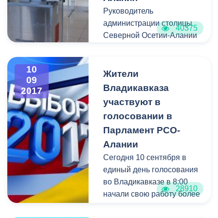
Руководитель
администрации столицы
40375
Северной Осетии-Алании
принял участие в выборах
в законодательный орган
10
республики.
Жители
09
Владикавказа
2017
участвуют в
голосовании в
Парламент РСО-
Алании
Сегодня 10 сентября в
единый день голосования
во Владикавказе в 8:00
28910
начали свою работу более
140 избирательных