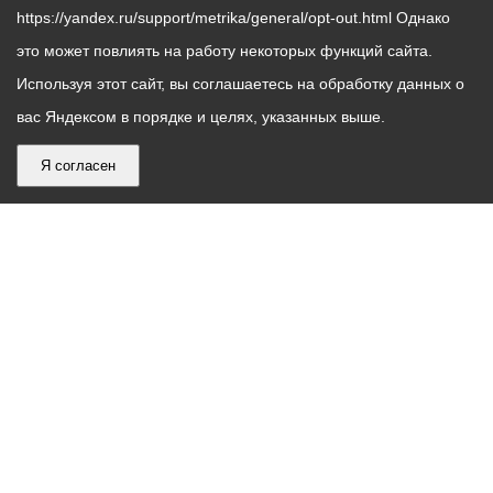
https://yandex.ru/support/metrika/general/opt-out.html Однако
это может повлиять на работу некоторых функций сайта.
Используя этот сайт, вы соглашаетесь на обработку данных о
вас Яндексом в порядке и целях, указанных выше.
Я согласен
График
С понедельника по пятницу – с 9.00 до 18.00
работы
Телефон контакт-центра АМС г. Владикавказ
30-30-30
администрации
звонки принимаются с 9:00 до 18:00
местного
Круглосуточный телефон Единой дежурной