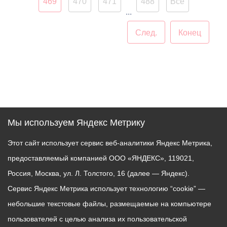
республиканский
469
470
471
488
Все
...
благотворительный фонд
«Спасательный круг» под
След.
Конец
руководством Геннадия
Дзгоева. Вместе с
представителями
республиканских школ и
ВУЗов мероприятие
посетили заместитель
председателя
Мы используем Яндекс Метрику
Правительства Ирбек
Томаев, министр спорта
Этот сайт использует сервис веб-аналитики Яндекс Метрика,
Хасан Бароев,
предоставляемый компанией ООО «ЯНДЕКС», 119021,
олимпийская чемпионка
Россия, Москва, ул. Л. Толстого, 16 (далее — Яндекс).
Аида Шанаева, депутат
Сервис Яндекс Метрика использует технологию “cookie” —
Парламента РСО-Алании
Геннадий Родионов,
небольшие текстовые файлы, размещаемые на компьютере
начальник
пользователей с целью анализа их пользовательской