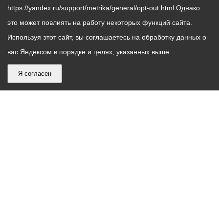
https://yandex.ru/support/metrika/general/opt-out.html Однако
это может повлиять на работу некоторых функций сайта.
Используя этот сайт, вы соглашаетесь на обработку данных о
вас Яндексом в порядке и целях, указанных выше.
Я согласен
График
С понедельника по пятницу – с 9.00 до 18.00
работы
Телефон контакт-центра АМС г. Владикавказ
30-30-30
администрации
звонки принимаются с 9:00 до 18:00
местного
Круглосуточный телефон Единой дежурной