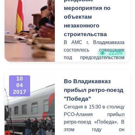
проверить состояние
РФ».
мероприятия по
теплового хозяйства
города путем повышения
объектам
давления в трубах для
незаконного
того, чтобы уже сейчас
строительства
обнаружить участки,
В АМС г. Владикавказа
нуждающиеся в замене
состоялось совещание
22289
или ремонте. Главной
под председательством
целью данных испытаний
руководителя столичной
является обеспечение
мэрии
Бориса
проведения ремонтных
10
Албегова
на тему
Во Владикавказ
работ в летний период,
04
незаконного
прибыл ретро-поезд
2017
чтобы полностью
строительства зданий и
"Победа"
подготовить систему к
сооружений на
началу следующего
Сегодня в 15:30 в столицу
территории города. На
отопительного сезона и
РСО-Алания прибыл
совещании
избавить жителей города
ретро-поезд «Победа». В
присутствовали начальник
от возможных неудобств.
этом году он
Управления