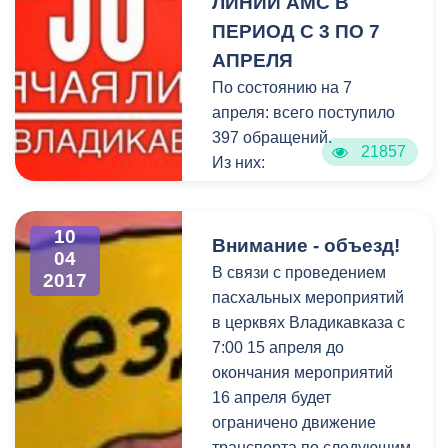
ЛИНИИ АМС В
провести ряд встреч с
ПЕРИОД С 3 ПО 7
руководителями
АПРЕЛЯ
организаций, для того
По состоянию на 7
чтобы обозначить
апреля: всего поступило
позицию администрации в
397 обращений.
отношении проводимых
21857
Из них:
санитарных мероприятий.
- на исполнении – 44
обращения;
10
- снято с контроля –14
Внимание - объезд!
04
обращений.
В связи с проведением
2017
пасхальных мероприятий
в церквях Владикавказа с
7:00 15 апреля до
окончания мероприятий
16 апреля будет
ограничено движение
транспорта по следующим