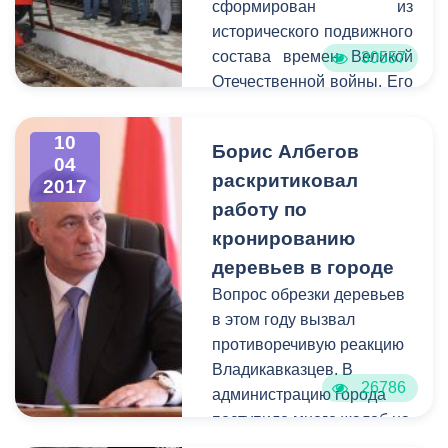
сформирован из
административно-
исторического подвижного
технической
состава времен Великой
30557
инспекции
Астан Кесаев
,
Отечественной войны. Его
заместитель главы АМС,
повели два паровоза,
курирующий данное
один из которых принимал
10
направление
Казбек
Борис Албегов
участие в Сталинградской
04
Цоков
, префекты районов
раскритиковал
битве.
2017
города
Казбек
Платформа
работу по
Алагов
и
Магомет
железнодорожной станции
кронированию
Дударов
.
«Владикавказ», на
деревьев в городе
которую прибыл состав,
Вопрос обрезки деревьев
стала главной
в этом году вызвал
действующей площадкой.
противоречивую реакцию
Агитбригада поезда
Владикавказцев. В
выступила с концертной
26786
администрацию города
программой на открытой
поступило много жалоб на
платформе военного
неэстетичное